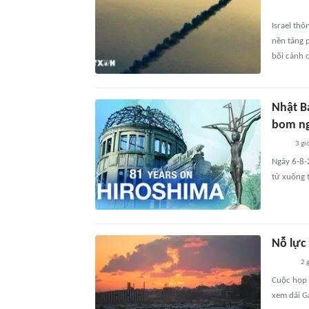
Israel th
nền tảng p
bối cảnh c
Nhật B
bom n
3 gi
Ngày 6-8-
tử xuống 
Nỗ lực
2 
Cuộc họp 
xem dải G