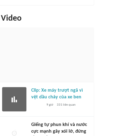
Video
Clip: Xe máy trượt ngã vì
vệt dầu chảy của xe ben
9 giờ
331
liên quan
Giếng tự phun khí và nước
cực mạnh gây xói lở, đứng