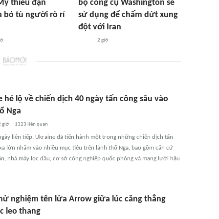
Mỹ thiếu đạn
bộ công cụ Washington sẽ
 bỏ tù người rò rỉ
sử dụng để chấm dứt xung
đột với Iran
iờ
2 giờ
 hé lộ về chiến dịch 40 ngày tấn công sâu vào
hổ Nga
 giờ
1323
liên quan
gày liên tiếp, Ukraine đã tiến hành một trong những chiến dịch tấn
xa lớn nhằm vào nhiều mục tiêu trên lãnh thổ Nga, bao gồm căn cứ
n, nhà máy lọc dầu, cơ sở công nghiệp quốc phòng và mạng lưới hậu
thử nghiệm tên lửa Arrow giữa lúc căng thẳng
c leo thang