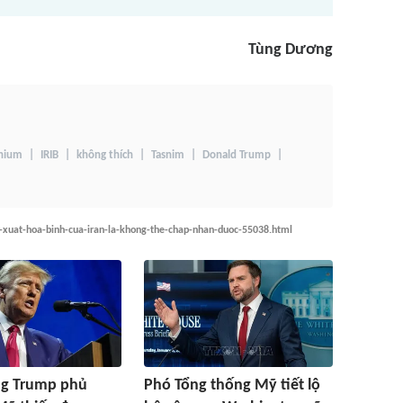
Tùng Dương
nium
IRIB
không thích
Tasnim
Donald Trump
xuat-hoa-binh-cua-iran-la-khong-the-chap-nhan-duoc-55038.html
ng Trump phủ
Phó Tổng thống Mỹ tiết lộ