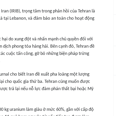
ran (IRIB), trọng tâm trong phản hồi của Tehran là
t là tại Lebanon, và đảm bảo an toàn cho hoạt động
t hại do xung đột và nhấn mạnh chủ quyền đối với
n dịch phong tỏa hàng hải. Bên cạnh đó, Tehran đề
ác cuộc tấn công, gỡ bỏ những biện pháp trừng
.
urnal
cho biết Iran đề xuất pha loãng một lượng
lại cho quốc gia thứ ba. Tehran cũng muốn được
ược trả lại nếu nỗ lực đàm phán thất bại hoặc Mỹ
00 kg uranium làm giàu ở mức 60%, gần với cấp độ