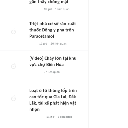
gần thấy chóng mặt
10 giờ
1
liên quan
Triệt phá cơ sở sản xuất
thuốc Đông y pha trộn
Paracetamol
11 giờ
20
liên quan
[Video] Cháy lớn tại khu
vực chợ Biên Hòa
57
liên quan
Loạt ô tô thủng lốp trên
cao tốc qua Gia Lai, Đắk
Lắk, tài xế phát hiện vật
nhọn
11 giờ
8
liên quan