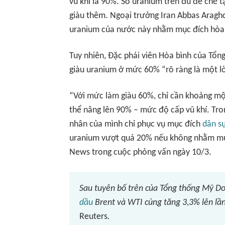
vũ khí là 90%. Số uranium trên đủ để chế 
giàu thêm. Ngoại trưởng Iran Abbas Araghc
uranium của nước này nhằm mục đích hòa 
Tuy nhiên, Đặc phái viên Hòa bình của Tổn
giàu uranium ở mức 60% “rõ ràng là một l
“Với mức làm giàu 60%, chỉ cần khoảng một
thể nâng lên 90% – mức độ cấp vũ khí. Tro
nhân của mình chỉ phục vụ mục đích
dân s
uranium vượt quá 20% nếu không nhằm mục 
News
trong cuộc phỏng vấn ngày 10/3.
Sau tuyên bố trên của Tổng thống Mỹ Do
dầu
Brent và WTI cùng tăng 3,3% lên lầ
Reuters
.