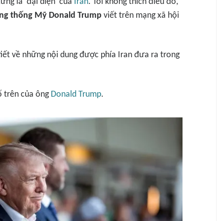
ưng là ‘đại diện’ của
Iran
. Tôi không thích điều đó,
ng thống Mỹ Donald Trump
viết trên mạng xã hội
iết về những nội dung được phía Iran đưa ra trong
ố trên của ông
Donald Trump
.