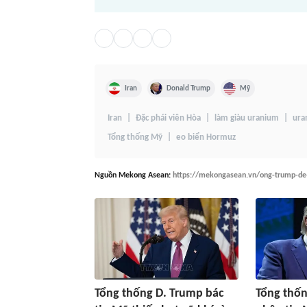
Iran
Donald Trump
Mỹ
Iran
Đặc phái viên Hòa
làm giàu uranium
ura
Tổng thống Mỹ
eo biển Hormuz
Nguồn
Mekong Asean
:
https://mekongasean.vn/ong-trump-de-
Tổng thống D. Trump bác
Tổng thố