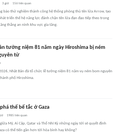
3 giờ
156
liên quan
ông báo thử nghiệm thành công hệ thống phòng thủ tên lửa Arrow, tạo
hát triển thế hệ năng lực đánh chặn tên lửa đạn đạo tiếp theo trong
ăng thẳng an ninh khu vực gia tăng.
ản tưởng niệm 81 năm ngày Hiroshima bị ném
guyên tử
ờ
2026, Nhật Bản đã tổ chức lễ tưởng niệm 81 năm vụ ném bom nguyên
thành phố Hiroshima.
 phá thế bế tắc ở Gaza
giờ
1985
liên quan
giữa Mỹ, Ai Cập, Qatar và Thổ Nhĩ Kỳ những ngày tới sẽ quyết định
aza có thể tiến gần hơn tới hòa bình hay không?