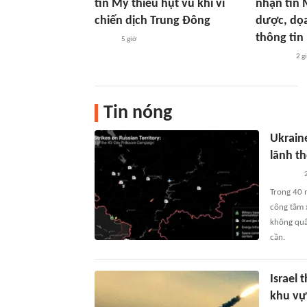
tin Mỹ thiếu hụt vũ khí vì
nhận tin 
chiến dịch Trung Đông
dược, dọa
thông tin
5 giờ
2 g
Tin nóng
Ukraine
lãnh t
2
Trong 40 n
công tầm 
không quâ
cần.
Israel 
khu vự