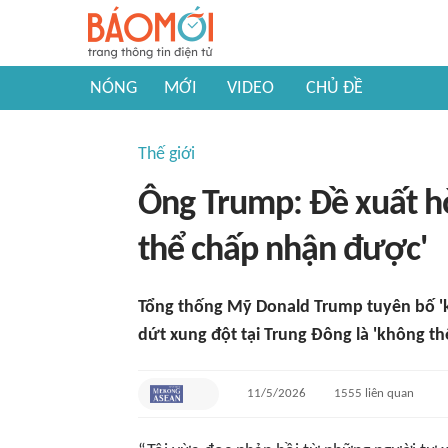
NÓNG
MỚI
VIDEO
CHỦ ĐỀ
Thế giới
Ông Trump: Đề xuất hò
thể chấp nhận được'
Tổng thống Mỹ Donald Trump tuyên bố 'kh
dứt xung đột tại Trung Đông là 'không t
11/5/2026
1555
liên quan