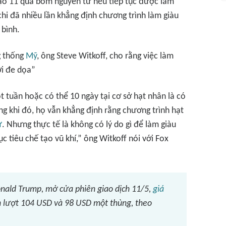
tạo 11 quả bom nguyên tử nếu tiếp tục được làm
hi đã nhiều lần khẳng định chương trình làm giàu
bình.
g thống
Mỹ
, ông Steve Witkoff, cho rằng việc làm
ời đe dọa”
 tuần hoặc có thể 10 ngày tại cơ sở hạt nhân là có
ng khi đó, họ vẫn khẳng định rằng chương trình hạt
ự
. Nhưng thực tế là không có lý do gì để làm giàu
tiêu chế tạo vũ khí,” ông Witkoff nói với
Fox
nald Trump, mở cửa phiên giao dịch 11/5,
giá
n lượt 104 USD và 98 USD một thùng, theo