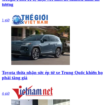
tượng
1 giờ
Toyota thừa nhận sức ép từ xe Trung Quốc khiến họ
phải tăng giá
4 giờ