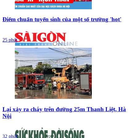
Điểm chuẩn tuyển sinh của một số trường 'hot'
25 phút
Lại xảy ra cháy trên đường 25m Thanh Liệt, Hà
Nội
32 phút