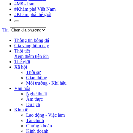
#Mỹ - Iran
#Khám phá Việt Nam
#Khám phá thế giới
Tin
Thông tin bóng đá
Giá vàng hôm nay
Thời tiết
Xem thêm tiện ích
Thế giới
Xã hội
Thời sự
Giao thông
Môi trường - Khí hậu
Văn hóa
Nghệ thuật
Ẩm thực
Du lịch
Kinh tế
Lao động - Việc làm
Tài chính
Chứng khoán
Kinh doanh