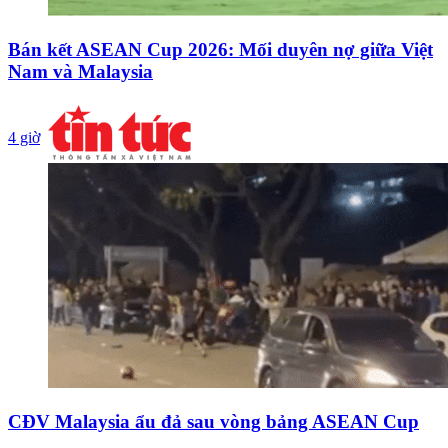
Bán kết ASEAN Cup 2026: Mối duyên nợ giữa Việt
Nam và Malaysia
4 giờ
CĐV Malaysia ẩu đả sau vòng bảng ASEAN Cup