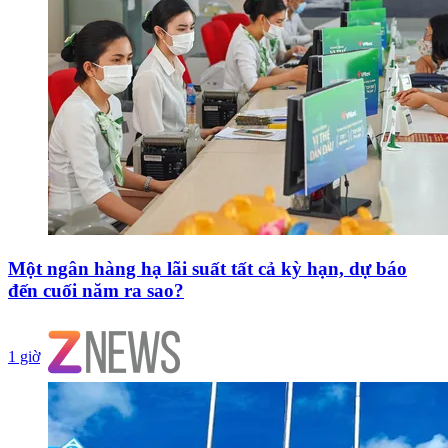
Một ngân hàng hạ lãi suất tất cả kỳ hạn, dự báo
đến cuối năm ra sao?
1 giờ