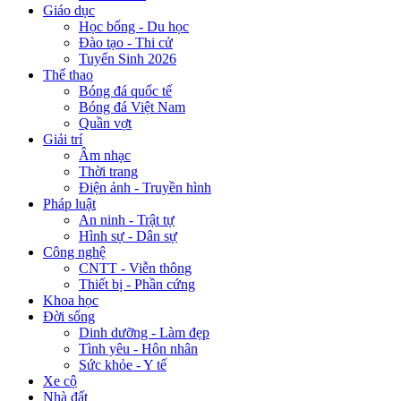
Giáo dục
Học bổng - Du học
Đào tạo - Thi cử
Tuyển Sinh 2026
Thể thao
Bóng đá quốc tế
Bóng đá Việt Nam
Quần vợt
Giải trí
Âm nhạc
Thời trang
Điện ảnh - Truyền hình
Pháp luật
An ninh - Trật tự
Hình sự - Dân sự
Công nghệ
CNTT - Viễn thông
Thiết bị - Phần cứng
Khoa học
Đời sống
Dinh dưỡng - Làm đẹp
Tình yêu - Hôn nhân
Sức khỏe - Y tế
Xe cộ
Nhà đất