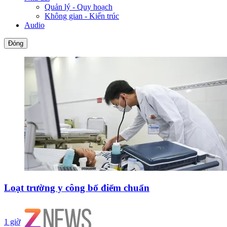
Quản lý - Quy hoạch
Không gian - Kiến trúc
Audio
Đóng
Loạt trường y công bố điểm chuẩn
1 giờ