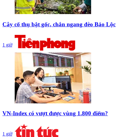
Cây cổ thụ bật gốc, chắn ngang đèo Bảo Lộc
1 giờ
VN-Index có vượt được vùng 1.800 điểm?
1 giờ