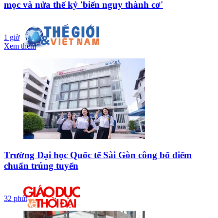
mọc và nửa thế kỷ 'biến nguy thành cơ'
1 giờ
Xem thêm
Trường Đại học Quốc tế Sài Gòn công bố điểm
chuẩn trúng tuyển
32 phút