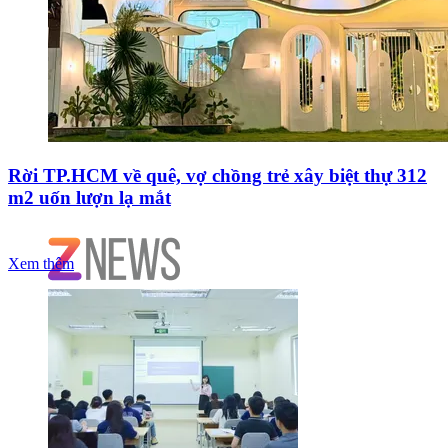
Rời TP.HCM về quê, vợ chồng trẻ xây biệt thự 312
m2 uốn lượn lạ mắt
Xem thêm