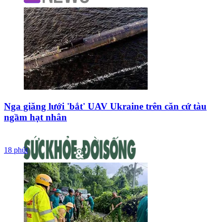
Nga giăng lưới 'bắt' UAV Ukraine trên căn cứ tàu
ngầm hạt nhân
18 phút