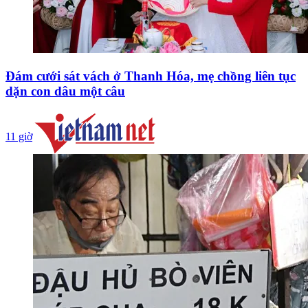
Đám cưới sát vách ở Thanh Hóa, mẹ chồng liên tục
dặn con dâu một câu
11 giờ