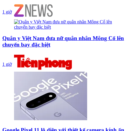
1 giờ
Quân y Việt Nam đưa nữ quân nhân Mông Cổ lên
chuyến bay đặc biệt
1 giờ
Google Pixel 11 lộ diện với thiết kế camera kính ấn