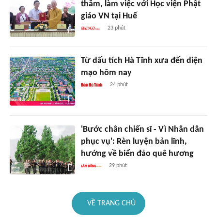
thăm, làm việc với Học viện Phật
giáo VN tại Huế
23 phút
Từ dấu tích Hà Tĩnh xưa đến diện
mạo hôm nay
24 phút
'Bước chân chiến sĩ - Vì Nhân dân
phục vụ': Rèn luyện bản lĩnh,
hướng về biển đảo quê hương
29 phút
VỀ TRANG CHỦ