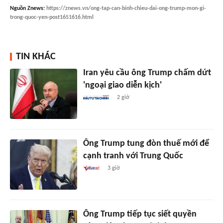
Nguồn
Znews
:
https://znews.vn/ong-tap-can-binh-chieu-dai-ong-trump-mon-gi-
trong-quoc-yen-post1651616.html
TIN KHÁC
Iran yêu cầu ông Trump chấm dứt
'ngoại giao diễn kịch'
2 giờ
Ông Trump tung đòn thuế mới để
cạnh tranh với Trung Quốc
3 giờ
Ông Trump tiếp tục siết quyền