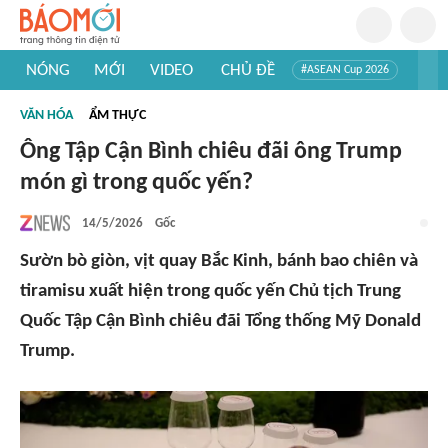
NÓNG
MỚI
VIDEO
CHỦ ĐỀ
#ASEAN Cup 2026
#Trí tuệ nhân tạo
#Mỹ - Iran
#Khám phá Việt Nam
VĂN HÓA
ẨM THỰC
#Khám phá thế giới
Ông Tập Cận Bình chiêu đãi ông Trump
món gì trong quốc yến?
14/5/2026
Gốc
Sườn bò giòn, vịt quay Bắc Kinh, bánh bao chiên và
tiramisu xuất hiện trong quốc yến Chủ tịch Trung
Quốc Tập Cận Bình chiêu đãi Tổng thống Mỹ Donald
Trump.