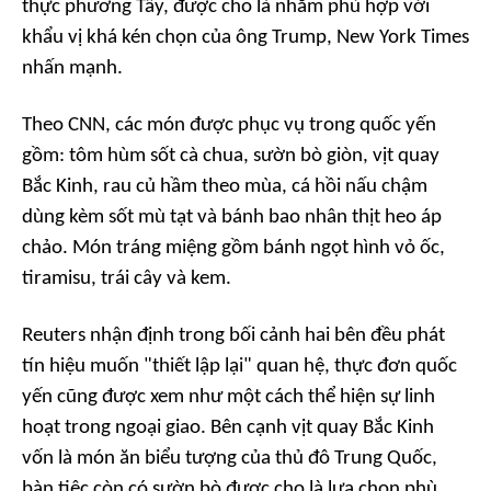
thực phương Tây, được cho là nhằm phù hợp với
khẩu vị khá kén chọn của ông Trump,
New York Times
nhấn mạnh.
Theo
CNN
, các món được phục vụ trong quốc yến
gồm: tôm hùm sốt cà chua, sườn bò giòn, vịt quay
Bắc Kinh, rau củ hầm theo mùa, cá hồi nấu chậm
dùng kèm sốt mù tạt và bánh bao nhân thịt heo áp
chảo. Món tráng miệng gồm bánh ngọt hình vỏ ốc,
tiramisu, trái cây và kem.
Reuters
nhận định trong bối cảnh hai bên đều phát
tín hiệu muốn "thiết lập lại" quan hệ, thực đơn quốc
yến cũng được xem như một cách thể hiện sự linh
hoạt trong ngoại giao. Bên cạnh vịt quay Bắc Kinh
vốn là món ăn biểu tượng của thủ đô Trung Quốc,
bàn tiệc còn có sườn bò được cho là lựa chọn phù