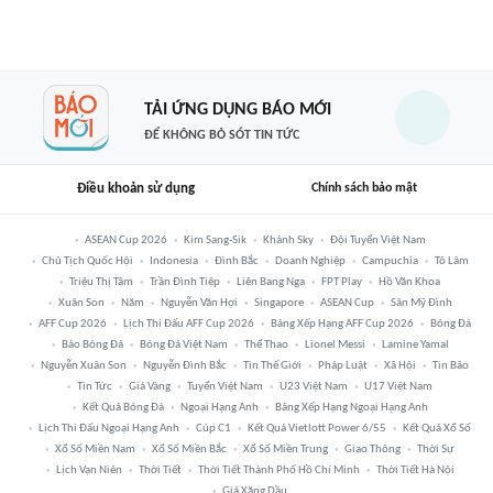
TẢI ỨNG DỤNG BÁO MỚI
ĐỂ KHÔNG BỎ SÓT TIN TỨC
Điều khoản sử dụng
Chính sách bảo mật
ASEAN Cup 2026
Kim Sang-Sik
Khánh Sky
Đội Tuyển Việt Nam
Chủ Tịch Quốc Hội
Indonesia
Đình Bắc
Doanh Nghiệp
Campuchia
Tô Lâm
Triệu Thị Tâm
Trần Đình Tiệp
Liên Bang Nga
FPT Play
Hồ Văn Khoa
Xuân Son
Năm
Nguyễn Văn Hợi
Singapore
ASEAN Cup
Sân Mỹ Đình
AFF Cup 2026
Lịch Thi Đấu AFF Cup 2026
Bảng Xếp Hạng AFF Cup 2026
Bóng Đá
Báo Bóng Đá
Bóng Đá Việt Nam
Thể Thao
Lionel Messi
Lamine Yamal
Nguyễn Xuân Son
Nguyễn Đình Bắc
Tin Thế Giới
Pháp Luật
Xã Hội
Tin Bão
Tin Tức
Giá Vàng
Tuyển Việt Nam
U23 Việt Nam
U17 Việt Nam
Kết Quả Bóng Đá
Ngoại Hạng Anh
Bảng Xếp Hạng Ngoại Hạng Anh
Lịch Thi Đấu Ngoại Hạng Anh
Cúp C1
Kết Quả Vietlott Power 6/55
Kết Quả Xổ Số
Xổ Số Miền Nam
Xổ Số Miền Bắc
Xổ Số Miền Trung
Giao Thông
Thời Sự
Lịch Vạn Niên
Thời Tiết
Thời Tiết Thành Phố Hồ Chí Minh
Thời Tiết Hà Nội
Giá Xăng Dầu