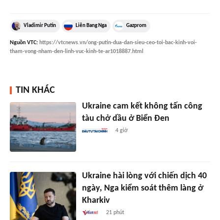
Vladimir Putin
Liên Bang Nga
Gazprom
Nguồn
VTC
:
https://vtcnews.vn/ong-putin-dua-dan-sieu-ceo-toi-bac-kinh-voi-
tham-vong-nham-den-linh-vuc-kinh-te-ar1018887.html
TIN KHÁC
Ukraine cam kết không tấn công
tàu chở dầu ở Biển Đen
4 giờ
Ukraine hài lòng với chiến dịch 40
ngày, Nga kiểm soát thêm làng ở
Kharkiv
21 phút