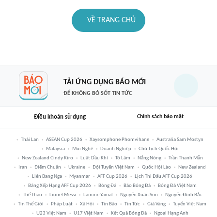
VỀ TRANG CHỦ
TẢI ỨNG DỤNG BÁO MỚI
ĐỂ KHÔNG BỎ SÓT TIN TỨC
Điều khoản sử dụng
Chính sách bảo mật
Thái Lan
ASEAN Cup 2026
Xaysomphone Phomvihane
Australia Sam Mostyn
Malaysia
Mũi Nghê
Doanh Nghiệp
Chủ Tịch Quốc Hội
New Zealand Cindy Kiro
Luật Dầu Khí
Tô Lâm
Nắng Nóng
Trần Thanh Mẫn
Iran
Điểm Chuẩn
Ukraine
Đội Tuyển Việt Nam
Quốc Hội Lào
New Zealand
Liên Bang Nga
Myanmar
AFF Cup 2026
Lịch Thi Đấu AFF Cup 2026
Bảng Xếp Hạng AFF Cup 2026
Bóng Đá
Báo Bóng Đá
Bóng Đá Việt Nam
Thể Thao
Lionel Messi
Lamine Yamal
Nguyễn Xuân Son
Nguyễn Đình Bắc
Tin Thế Giới
Pháp Luật
Xã Hội
Tin Bão
Tin Tức
Giá Vàng
Tuyển Việt Nam
U23 Việt Nam
U17 Việt Nam
Kết Quả Bóng Đá
Ngoại Hạng Anh