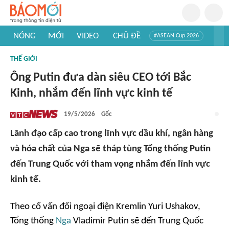
NÓNG
MỚI
VIDEO
CHỦ ĐỀ
#ASEAN Cup 2026
#Trí tuệ nhân tạo
#Mỹ - Iran
#Khám phá Việt Nam
THẾ GIỚI
#Khám phá thế giới
Ông Putin đưa dàn siêu CEO tới Bắc
Kinh, nhắm đến lĩnh vực kinh tế
19/5/2026
Gốc
Lãnh đạo cấp cao trong lĩnh vực dầu khí, ngân hàng
và hóa chất của Nga sẽ tháp tùng Tổng thống Putin
đến Trung Quốc với tham vọng nhắm đến lĩnh vực
kinh tế.
Theo cố vấn đối ngoại điện Kremlin Yuri Ushakov,
Tổng thống
Nga
Vladimir Putin sẽ đến Trung Quốc