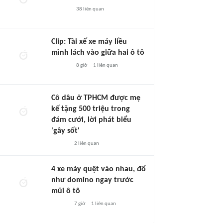
38
liên quan
Clip: Tài xế xe máy liều
mình lách vào giữa hai ô tô
8 giờ
1
liên quan
Cô dâu ở TPHCM được mẹ
kế tặng 500 triệu trong
đám cưới, lời phát biểu
'gây sốt'
2
liên quan
4 xe máy quệt vào nhau, đổ
như domino ngay trước
mũi ô tô
7 giờ
1
liên quan