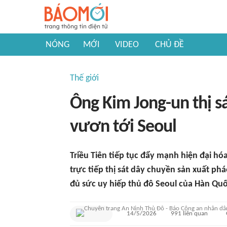
NÓNG
MỚI
VIDEO
CHỦ ĐỀ
Thế giới
Ông Kim Jong-un thị s
vươn tới Seoul
Triều Tiên tiếp tục đẩy mạnh hiện đại hó
trực tiếp thị sát dây chuyền sản xuất ph
đủ sức uy hiếp thủ đô Seoul của Hàn Quố
14/5/2026
991
liên quan