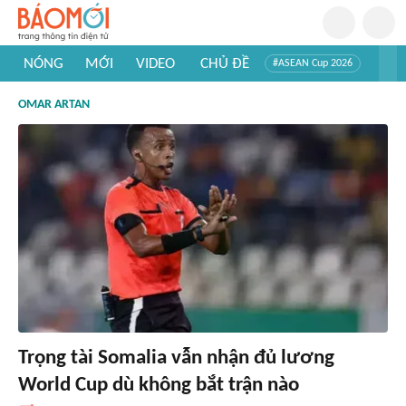
NÓNG
MỚI
VIDEO
CHỦ ĐỀ
#ASEAN Cup 2026
#Trí tuệ nhân tạo
#Mỹ - Iran
#Khám phá Việt Nam
OMAR ARTAN
#Khám phá thế giới
Trọng tài Somalia vẫn nhận đủ lương
World Cup dù không bắt trận nào