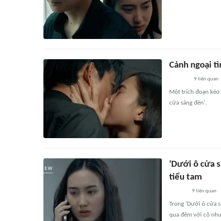
Cảnh ngoại tì
9
liên quan
Một trích đoạn kéo 
cửa sáng đèn'.
'Dưới ô cửa s
tiểu tam
9
liên quan
Trong 'Dưới ô cửa s
qua đêm với cô nhưn