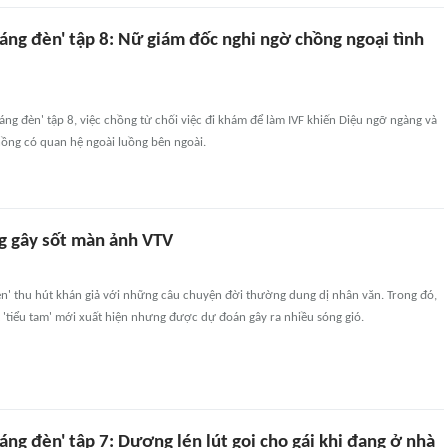
áng đèn' tập 8: Nữ giám đốc nghi ngờ chồng ngoại tình
áng đèn' tập 8, việc chồng từ chối việc đi khám để làm IVF khiến Diệu ngỡ ngàng và
hồng có quan hệ ngoài luồng bên ngoài.
g gây sốt màn ảnh VTV
èn' thu hút khán giả với những câu chuyện đời thường dung dị nhân văn. Trong đó,
 'tiểu tam' mới xuất hiện nhưng được dự đoán gây ra nhiều sóng gió.
áng đèn' tập 7: Dương lén lút gọi cho gái khi đang ở nhà