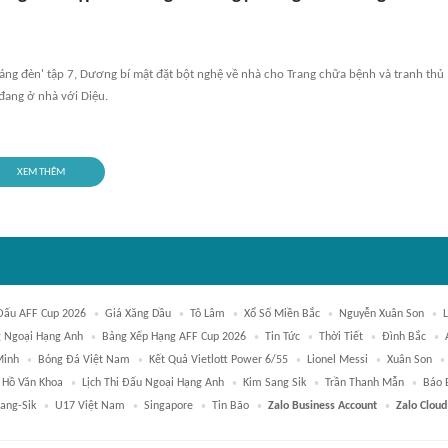
áng đèn' tập 7, Dương bí mật đặt bột nghệ về nhà cho Trang chữa bệnh và tranh thủ
 đang ở nhà với Diệu.
XEM THÊM
 Đấu AFF Cup 2026
Giá Xăng Dầu
Tô Lâm
Xổ Số Miền Bắc
Nguyễn Xuân Son
 Ngoại Hạng Anh
Bảng Xếp Hạng AFF Cup 2026
Tin Tức
Thời Tiết
Đình Bắc
Minh
Bóng Đá Việt Nam
Kết Quả Vietlott Power 6/55
Lionel Messi
Xuân Son
Hồ Văn Khoa
Lịch Thi Đấu Ngoại Hạng Anh
Kim Sang Sik
Trần Thanh Mẫn
Báo 
ang-Sik
U17 Việt Nam
Singapore
Tin Bão
Zalo Business Account
Zalo Cloud