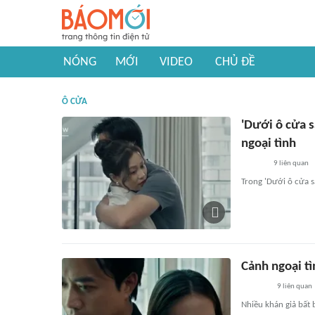
NÓNG
MỚI
VIDEO
CHỦ ĐỀ
Ô CỬA
'Dưới ô cửa s
ngoại tình
9
liên quan
Trong 'Dưới ô cửa sá
Cảnh ngoại tì
9
liên quan
Nhiều khán giả bất 