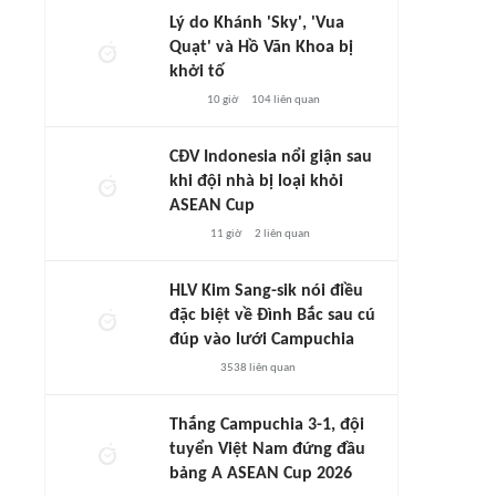
Lý do Khánh 'Sky', 'Vua
Quạt' và Hồ Văn Khoa bị
khởi tố
10 giờ
104
liên quan
CĐV Indonesia nổi giận sau
khi đội nhà bị loại khỏi
ASEAN Cup
11 giờ
2
liên quan
HLV Kim Sang-sik nói điều
đặc biệt về Đình Bắc sau cú
đúp vào lưới Campuchia
3538
liên quan
Thắng Campuchia 3-1, đội
tuyển Việt Nam đứng đầu
bảng A ASEAN Cup 2026