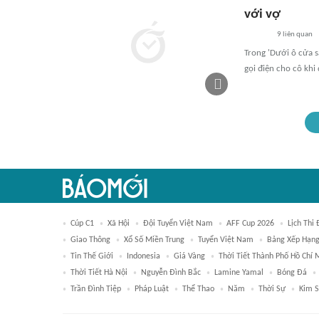
với vợ
9
liên quan
Trong 'Dưới ô cửa s
gọi điện cho cô khi
Cúp C1
Xã Hội
Đội Tuyển Việt Nam
AFF Cup 2026
Lịch Thi
Giao Thông
Xổ Số Miền Trung
Tuyển Việt Nam
Bảng Xếp Hạng
Tin Thế Giới
Indonesia
Giá Vàng
Thời Tiết Thành Phố Hồ Chí 
Thời Tiết Hà Nội
Nguyễn Đình Bắc
Lamine Yamal
Bóng Đá
Trần Đình Tiệp
Pháp Luật
Thể Thao
Năm
Thời Sự
Kim S