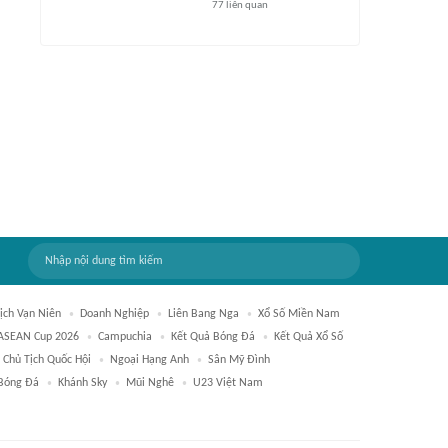
77
liên quan
Lịch Vạn Niên
Doanh Nghiệp
Liên Bang Nga
Xổ Số Miền Nam
ASEAN Cup 2026
Campuchia
Kết Quả Bóng Đá
Kết Quả Xổ Số
Chủ Tịch Quốc Hội
Ngoại Hạng Anh
Sân Mỹ Đình
Bóng Đá
Khánh Sky
Mũi Nghê
U23 Việt Nam