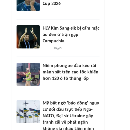
Cup 2026
HLV Kim Sang-sik bị cấm mặc
áo đen ở trận gặp
Campuchia
10 giờ
Niêm phong xe đầu kéo rải
mảnh sắt trên cao tốc khiến
hơn 120 ô tô thủng lốp
Mỹ bất ngờ 'báo động' nguy
cơ đối đầu trực tiếp Nga-
NATO, Đại sứ Ukraine gây
tranh cãi về phát ngôn
không gia nhập Liên minh