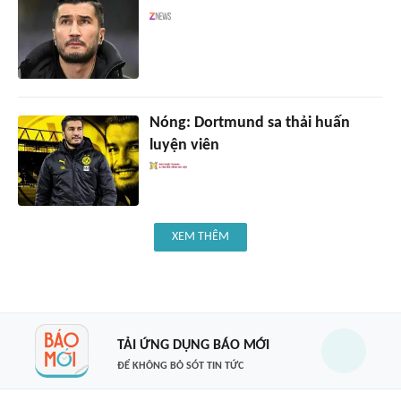
Nóng: Dortmund sa thải huấn
luyện viên
XEM THÊM
TẢI ỨNG DỤNG BÁO MỚI
ĐỂ KHÔNG BỎ SÓT TIN TỨC