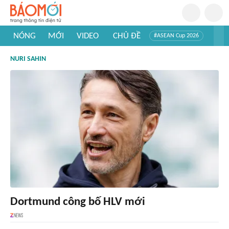
NÓNG
MỚI
VIDEO
CHỦ ĐỀ
#ASEAN Cup 2026
#Trí tuệ nhân tạo
#Mỹ - Iran
#Khám phá Việt Nam
NURI SAHIN
#Khám phá thế giới
Dortmund công bố HLV mới