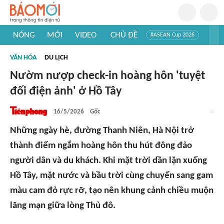
NÓNG
MỚI
VIDEO
CHỦ ĐỀ
#ASEAN Cup 2026
#Trí tuệ nhân tạo
#Mỹ - Iran
#Khám phá Việt Nam
VĂN HÓA
DU LỊCH
#Khám phá thế giới
Nườm nượp check-in hoàng hôn 'tuyệt
đối điện ảnh' ở Hồ Tây
16/5/2026
Gốc
Những ngày hè, đường Thanh Niên, Hà Nội trở
thành điểm ngắm hoàng hôn thu hút đông đảo
người dân và du khách. Khi mặt trời dần lặn xuống
Hồ Tây, mặt nước và bầu trời cùng chuyển sang gam
màu cam đỏ rực rỡ, tạo nên khung cảnh chiều muộn
lãng mạn giữa lòng Thủ đô.