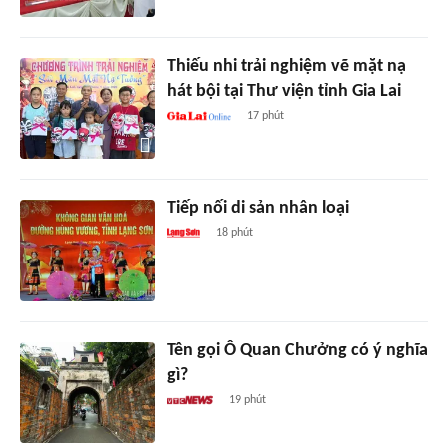
Thiếu nhi trải nghiệm vẽ mặt nạ
hát bội tại Thư viện tỉnh Gia Lai
17 phút
Tiếp nối di sản nhân loại
18 phút
Tên gọi Ô Quan Chưởng có ý nghĩa
gì?
19 phút