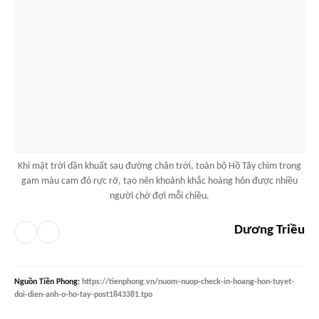
Khi mặt trời dần khuất sau đường chân trời, toàn bộ Hồ Tây chìm trong
gam màu cam đỏ rực rỡ, tạo nên khoảnh khắc hoàng hôn được nhiều
người chờ đợi mỗi chiều.
Dương Triều
Nguồn
Tiền Phong
:
https://tienphong.vn/nuom-nuop-check-in-hoang-hon-tuyet-
doi-dien-anh-o-ho-tay-post1843381.tpo