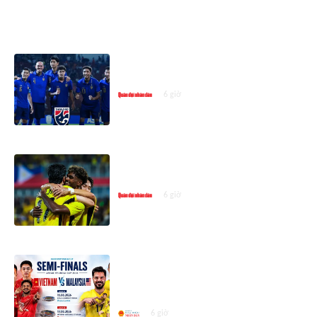
ASEAN CUP 2026
Lịch thi đấu bán kết ASEAN Cup
2026 mới nhất
6 giờ
Đội tuyển Việt Nam gặp Malaysia
tại bán kết ASEAN Cup 2026
6 giờ
Đội tuyển Việt Nam gặp Malaysia
tại bán kết ASEAN Championship
2026
6 giờ