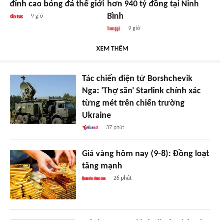
đỉnh cao bóng đá thế giới
hơn 940 tỷ đồng tại Ninh
Bình
9 giờ
9 giờ
XEM THÊM
Tác chiến điện tử Borshchevik
Nga: 'Thợ săn' Starlink chính xác
từng mét trên chiến trường
Ukraine
37 phút
Giá vàng hôm nay (9-8): Đồng loạt
tăng mạnh
26 phút