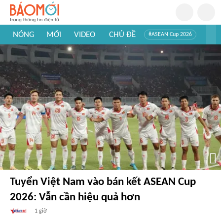
NÓNG
MỚI
VIDEO
CHỦ ĐỀ
#ASEAN Cup 2026
#Trí tuệ nhân tạo
#Mỹ - Iran
#Khám phá Việt Nam
#Khám phá thế giới
Tuyển Việt Nam vào bán kết ASEAN Cup
2026: Vẫn cần hiệu quả hơn
1 giờ