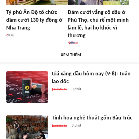
Tỷ phú Ấn Độ tổ chức
Đám cưới vắng cô dâu ở
đám cưới 130 tỷ đồng ở
Phú Thọ, chú rể một mình
Nha Trang
làm lễ, hai họ khóc vì
thương
XEM THÊM
Giá xăng dầu hôm nay (9-8): Tuần
lao dốc
3 phút
Tinh hoa nghệ thuật gốm Bàu Trúc
3 phút