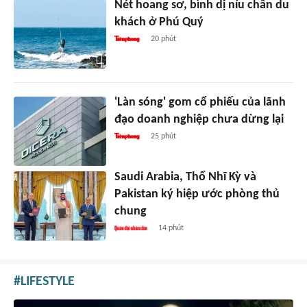
Nét hoang sơ, bình dị níu chân du
khách ở Phú Quý
20 phút
'Làn sóng' gom cổ phiếu của lãnh
đạo doanh nghiệp chưa dừng lại
25 phút
Saudi Arabia, Thổ Nhĩ Kỳ và
Pakistan ký hiệp ước phòng thủ
chung
14 phút
LIFESTYLE