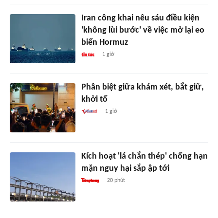
Iran công khai nêu sáu điều kiện
'không lùi bước' về việc mở lại eo
biển Hormuz
1 giờ
Phân biệt giữa khám xét, bắt giữ,
khởi tố
1 giờ
Kích hoạt 'lá chắn thép' chống hạn
mặn nguy hại sắp ập tới
20 phút