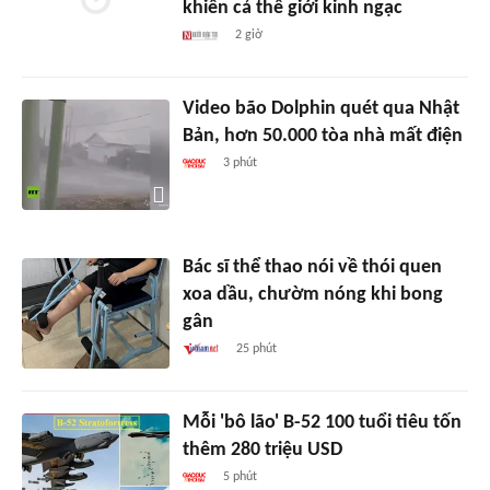
khiến cả thế giới kinh ngạc
2 giờ
Video bão Dolphin quét qua Nhật
Bản, hơn 50.000 tòa nhà mất điện
3 phút
Bác sĩ thể thao nói về thói quen
xoa dầu, chườm nóng khi bong
gân
25 phút
Mỗi 'bô lão' B-52 100 tuổi tiêu tốn
thêm 280 triệu USD
5 phút