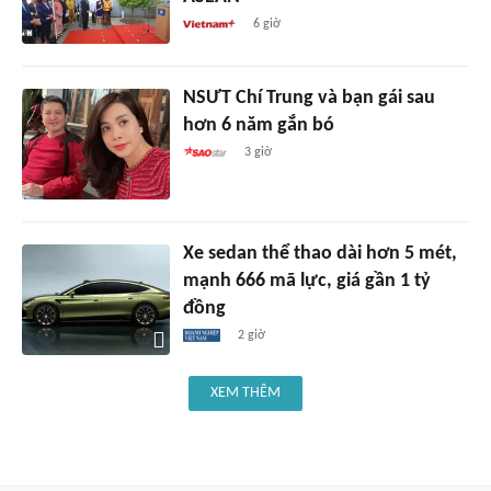
6 giờ
NSƯT Chí Trung và bạn gái sau
hơn 6 năm gắn bó
3 giờ
Xe sedan thể thao dài hơn 5 mét,
mạnh 666 mã lực, giá gần 1 tỷ
đồng
2 giờ
XEM THÊM