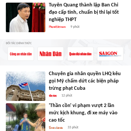
Tuyên Quang thành lập Ban Chỉ
đạo cấp tỉnh, chuẩn bị thi lại tốt
nghiệp THPT
9 phút
ĐỐI TÁC CHÍNH THỨC
Chuyên gia nhân quyền LHQ kêu
gọi Mỹ chấm dứt các biện pháp
trừng phạt Cuba
12 phút
'Thần cồn' vi phạm vượt 2 lần
mức kịch khung, đi xe máy vào
cao tốc
33 phút