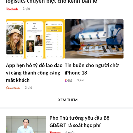
logistics chuyên biệt cho kênh bán lẻ
3 giờ
App hẹn hò tỷ đô lao đao
Tin buồn cho người chờ
vì càng thành công càng
iPhone 18
mất khách
3 giờ
3 giờ
XEM THÊM
Phó Thủ tướng yêu cầu Bộ
GD&ĐT rà soát học phí