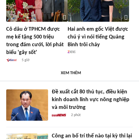
Cô dâu ở TPHCM được
Hai anh em gốc Việt được
mẹ kế tặng 500 triệu
chú ý vì nói tiếng Quảng
trong đám cưới, lời phát
Bình trôi chảy
biểu 'gây sốt'
5 giờ
XEM THÊM
Đề xuất cắt 80 thủ tục, điều kiện
kinh doanh lĩnh vực nông nghiệp
và môi trường
2 phút
Công an bố trí thế nào tại kỳ thi lại