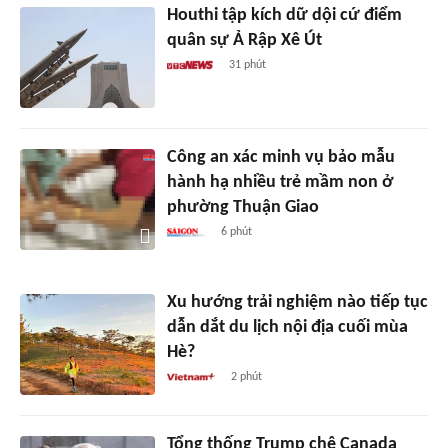
Houthi tập kích dữ dội cứ điểm
quân sự Ả Rập Xê Út
31 phút
Công an xác minh vụ bảo mẫu
hành hạ nhiều trẻ mầm non ở
phường Thuận Giao
6 phút
Xu hướng trải nghiệm nào tiếp tục
dẫn dắt du lịch nội địa cuối mùa
Hè?
2 phút
Tổng thống Trump chê Canada