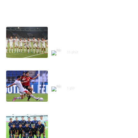
ASEAN CUP 2026
Nhận định, dự đoán tỷ số Việt
Nam vs Campuchia (20h ngày
7/8), bảng A AFF Cup 2026
15 phút
Nhận định Singapore vs Indonesia
(20h00 ngày 7/8), AFF Cup 2026
1 giờ
Gặp tuyển Việt Nam, báo
Campuchia kêu gọi đội nhà 'chiến
đấu vì danh dự'