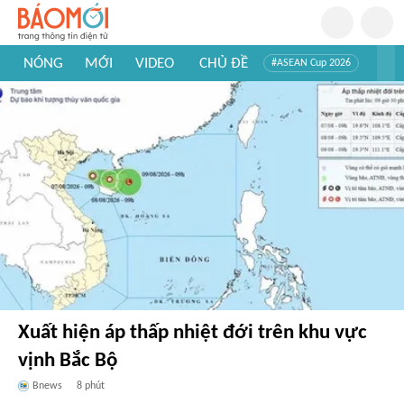
NÓNG
MỚI
VIDEO
CHỦ ĐỀ
#ASEAN Cup 2026
#Trí tuệ nhân tạo
#Mỹ - Iran
#Khám phá Việt Nam
#Khám phá thế giới
Xuất hiện áp thấp nhiệt đới trên khu vực
vịnh Bắc Bộ
Bnews
8 phút