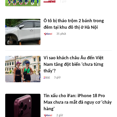
1 giờ
Ô tô bị tháo trộm 2 bánh trong
đêm tại khu đô thị ở Hà Nội
35 phút
Vì sao khách châu Âu đến Việt
Nam tăng đột biến 'chưa từng
thấy'?
3 giờ
Tin xấu cho iFan: iPhone 18 Pro
Max chưa ra mắt đã nguy cơ 'cháy
hàng'
2 giờ