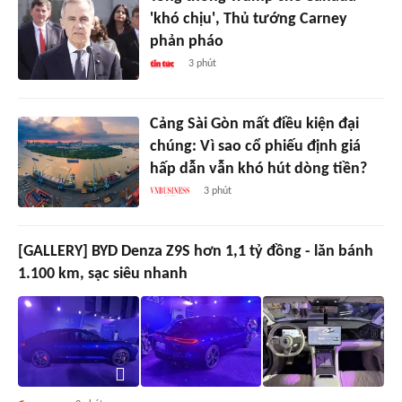
'khó chịu', Thủ tướng Carney
phản pháo
3 phút
Cảng Sài Gòn mất điều kiện đại
chúng: Vì sao cổ phiếu định giá
hấp dẫn vẫn khó hút dòng tiền?
3 phút
[GALLERY] BYD Denza Z9S hơn 1,1 tỷ đồng - lăn bánh
1.100 km, sạc siêu nhanh