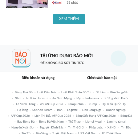
33 phút
XEM THÊM
TẢI ỨNG DỤNG BÁO MỚI
ĐỂ KHÔNG BỎ SÓT TIN TỨC
Điều khoản sử dụng
Chính sách bảo mật
Vùng Thủ Đô
Luật Kiến Trúc
Luật Phát Triển Đô Thị
Tô Lâm
Kim Sang-Sik
Năm
Eo Biển Hormuz
An Ninh Mạng
Mỹ
Indonesia
Đường Vành Đai 5
Lê Minh Hưng
ASEAN Cup 2026
Campuchia
Trump
Đại Biểu Quốc Hội
Hạ Tầng
Sophon Zaram
Iran
Logistic
Liên Bang Nga
Doanh Nghiệp
AFF Cup 2026
Lịch Thi Đấu AFF Cup 2026
Bảng Xếp Hạng AFF Cup 2026
Bóng Đá
Báo Bóng Đá
Bóng Đá Việt Nam
Thể Thao
Lionel Messi
Lamine Yamal
Nguyễn Xuân Son
Nguyễn Đình Bắc
Tin Thế Giới
Pháp Luật
Xã Hội
Tin Bão
Tin Tức
Giá Vàng
Tuyển Việt Nam
U23 Việt Nam
U17 Việt Nam