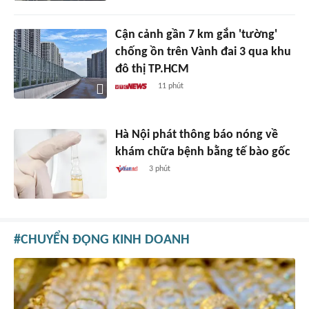
Cận cảnh gần 7 km gắn 'tường'
chống ồn trên Vành đai 3 qua khu
đô thị TP.HCM
11 phút
Hà Nội phát thông báo nóng về
khám chữa bệnh bằng tế bào gốc
3 phút
CHUYỂN ĐỘNG KINH DOANH