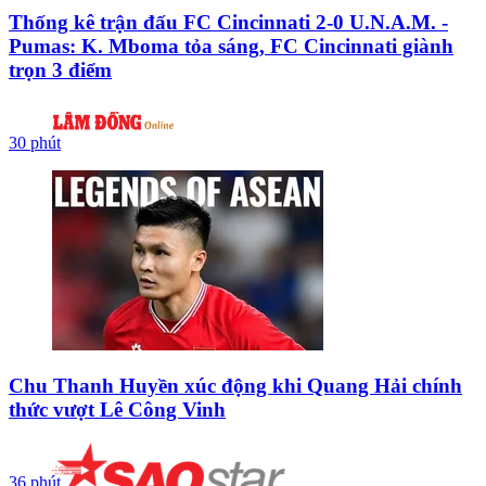
Thống kê trận đấu FC Cincinnati 2-0 U.N.A.M. -
Pumas: K. Mboma tỏa sáng, FC Cincinnati giành
trọn 3 điểm
30 phút
Chu Thanh Huyền xúc động khi Quang Hải chính
thức vượt Lê Công Vinh
36 phút