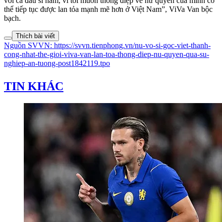
với cả đấu sĩ nam, vì tôi muốn thông điệp về nữ quyền của mình có
thể tiếp tục được lan tỏa mạnh mẽ hơn ở Việt Nam”, ViVa Van bộc
bạch.
Thích bài viết
Nguồn
SVVN
:
https://svvn.tienphong.vn/nu-vo-si-goc-viet-thanh-
cong-nhat-the-gioi-viva-van-lan-toa-thong-diep-nu-quyen-qua-su-
nghiep-an-tuong-post1842119.tpo
TIN KHÁC