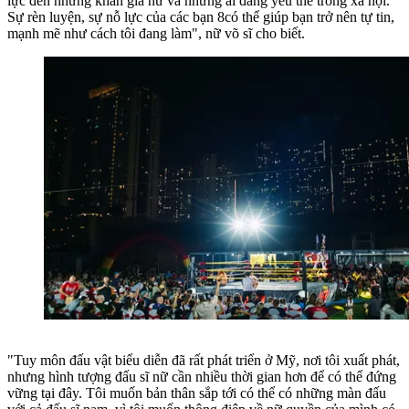
lực đến những khán giả nữ và những ai đang yếu thế trong xã hội.
Sự rèn luyện, sự nỗ lực của các bạn 8có thể giúp bạn trở nên tự tin,
mạnh mẽ như cách tôi đang làm", nữ võ sĩ cho biết.
"Tuy môn đấu vật biểu diễn đã rất phát triển ở Mỹ, nơi tôi xuất phát,
nhưng hình tượng đấu sĩ nữ cần nhiều thời gian hơn để có thể đứng
vững tại đây. Tôi muốn bản thân sắp tới có thể có những màn đấu