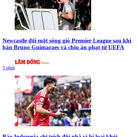
Newcastle đối mặt sóng gió Premier League sau khi
bán Bruno Guimaraes và chịu án phạt từ UEFA
5 phút
Báo Indonesia chỉ trích đội nhà vì bị loại khỏi