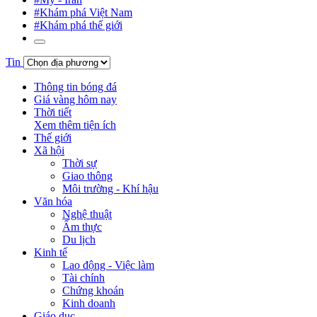
#Khám phá Việt Nam
#Khám phá thế giới
Tin
Thông tin bóng đá
Giá vàng hôm nay
Thời tiết
Xem thêm tiện ích
Thế giới
Xã hội
Thời sự
Giao thông
Môi trường - Khí hậu
Văn hóa
Nghệ thuật
Ẩm thực
Du lịch
Kinh tế
Lao động - Việc làm
Tài chính
Chứng khoán
Kinh doanh
Giáo dục