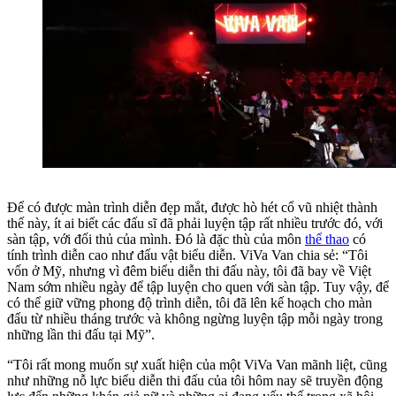
Để có được màn trình diễn đẹp mắt, được hò hét cổ vũ nhiệt thành
thế này, ít ai biết các đấu sĩ đã phải luyện tập rất nhiều trước đó, với
sàn tập, với đối thủ của mình. Đó là đặc thù của môn
thể thao
có
tính trình diễn cao như đấu vật biểu diễn. ViVa Van chia sẻ: “Tôi
vốn ở Mỹ, nhưng vì đêm biểu diễn thi đấu này, tôi đã bay về Việt
Nam sớm nhiều ngày để tập luyện cho quen với sàn tập. Tuy vậy, để
có thể giữ vững phong độ trình diễn, tôi đã lên kế hoạch cho màn
đấu từ nhiều tháng trước và không ngừng luyện tập mỗi ngày trong
những lần thi đấu tại Mỹ”.
“Tôi rất mong muốn sự xuất hiện của một ViVa Van mãnh liệt, cũng
như những nỗ lực biểu diễn thi đấu của tôi hôm nay sẽ truyền động