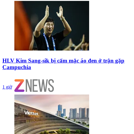
HLV Kim Sang-sik bị cấm mặc áo đen ở trận gặp
Campuchia
1 giờ