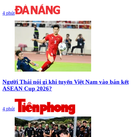
4 phút
Người Thái nói gì khi tuyển Việt Nam vào bán kết
ASEAN Cup 2026?
4 phút