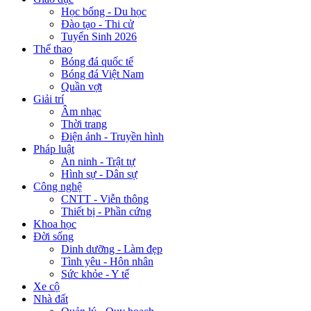
Học bổng - Du học
Đào tạo - Thi cử
Tuyển Sinh 2026
Thể thao
Bóng đá quốc tế
Bóng đá Việt Nam
Quần vợt
Giải trí
Âm nhạc
Thời trang
Điện ảnh - Truyền hình
Pháp luật
An ninh - Trật tự
Hình sự - Dân sự
Công nghệ
CNTT - Viễn thông
Thiết bị - Phần cứng
Khoa học
Đời sống
Dinh dưỡng - Làm đẹp
Tình yêu - Hôn nhân
Sức khỏe - Y tế
Xe cộ
Nhà đất