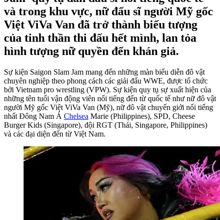
và trong khu vực, nữ đấu sĩ người Mỹ gốc
Việt ViVa Van đã trở thành biểu tượng
của tinh thần thi đấu hết mình, lan tỏa
hình tượng nữ quyền đến khán giả.
Sự kiện
Saigon Slam Jam
mang đến những màn biểu diễn đô vật
chuyên nghiệp theo phong cách các giải đấu WWE, được tổ chức
bởi
Vietnam pro wrestling
(VPW). Sự kiện quy tụ sự xuất hiện của
những tên tuổi vận động viên nổi tiếng đến từ quốc tế như nữ đô vật
người Mỹ gốc Việt ViVa Van (Mỹ), nữ đô vật chuyển giới nổi tiếng
nhất Đông Nam Á
Chelsea
Marie (Philippines), SPD, Cheese
Burger Kids (Singapore), đội RGT (Thái, Singapore, Philippines)
và các đại diện đến từ Việt Nam.