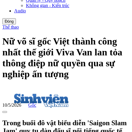
Quản lý - Quy hoạch
Không gian - Kiến trúc
Audio
Đóng
Thể thao
Nữ võ sĩ gốc Việt thành công
nhất thế giới Viva Van lan tỏa
thông điệp nữ quyền qua sự
nghiệp ấn tượng
10/5/2026
Gốc
Trong buổi đô vật biểu diễn 'Saigon Slam
Jam' quy tụ dàn đấu sĩ nổi tiếng quốc tế