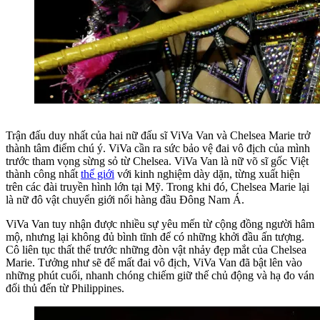
Trận đấu duy nhất của hai nữ đấu sĩ ViVa Van và Chelsea Marie trở
thành tâm điểm chú ý. ViVa cần ra sức bảo vệ đai vô địch của mình
trước tham vọng sừng sỏ từ Chelsea. ViVa Van là nữ võ sĩ gốc Việt
thành công nhất
thế giới
với kinh nghiệm dày dặn, từng xuất hiện
trên các đài truyền hình lớn tại Mỹ. Trong khi đó, Chelsea Marie lại
là nữ đô vật chuyển giới nổi hàng đầu Đông Nam Á.
ViVa Van tuy nhận được nhiều sự yêu mến từ cộng đồng người hâm
mộ, nhưng lại không đủ bình tĩnh để có những khởi đầu ấn tượng.
Cô liên tục thất thế trước những đòn vật nhảy đẹp mắt của Chelsea
Marie. Tưởng như sẽ để mất đai vô địch, ViVa Van đã bật lên vào
những phút cuối, nhanh chóng chiếm giữ thế chủ động và hạ đo ván
đối thủ đến từ Philippines.