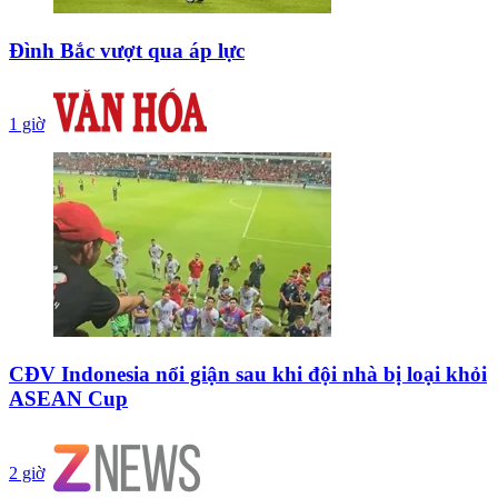
Đình Bắc vượt qua áp lực
1 giờ
CĐV Indonesia nổi giận sau khi đội nhà bị loại khỏi
ASEAN Cup
2 giờ