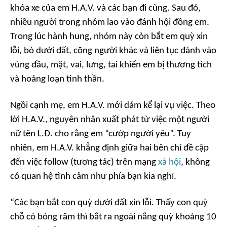
khóa xe của em H.A.V. và các bạn đi cùng. Sau đó,
nhiều người trong nhóm lao vào đánh hội đồng em.
Trong lúc hành hung, nhóm này còn bắt em quỳ xin
lỗi, bò dưới đất, cõng người khác và liên tục đánh vào
vùng đầu, mặt, vai, lưng, tai khiến em bị thương tích
và hoảng loạn tinh thần.
Ngồi cạnh mẹ, em H.A.V. mới dám kể lại vụ việc. Theo
lời H.A.V., nguyên nhân xuất phát từ việc một người
nữ tên L.Đ. cho rằng em “cướp người yêu”. Tuy
nhiên, em H.A.V. khẳng định giữa hai bên chỉ đề cập
đến việc follow (tương tác) trên mạng
xã hội
, không
có quan hệ tình cảm như phía bạn kia nghĩ.
“Các bạn bắt con quỳ dưới đất xin lỗi. Thấy con quỳ
chỗ có bóng râm thì bắt ra ngoài nắng quỳ khoảng 10