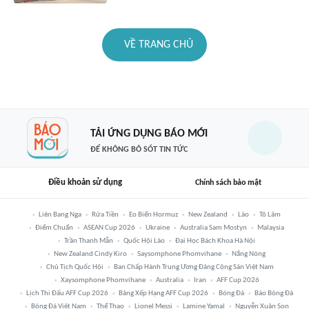
VỀ TRANG CHỦ
TẢI ỨNG DỤNG BÁO MỚI
ĐỂ KHÔNG BỎ SÓT TIN TỨC
Điều khoản sử dụng
Chính sách bảo mật
Liên Bang Nga
Rửa Tiền
Eo Biển Hormuz
New Zealand
Lào
Tô Lâm
Điểm Chuẩn
ASEAN Cup 2026
Ukraine
Australia Sam Mostyn
Malaysia
Trần Thanh Mẫn
Quốc Hội Lào
Đại Học Bách Khoa Hà Nội
New Zealand Cindy Kiro
Saysomphone Phomvihane
Nắng Nóng
Chủ Tịch Quốc Hội
Ban Chấp Hành Trung Ương Đảng Cộng Sản Việt Nam
Xaysomphone Phomvihane
Australia
Iran
AFF Cup 2026
Lịch Thi Đấu AFF Cup 2026
Bảng Xếp Hạng AFF Cup 2026
Bóng Đá
Báo Bóng Đá
Bóng Đá Việt Nam
Thể Thao
Lionel Messi
Lamine Yamal
Nguyễn Xuân Son