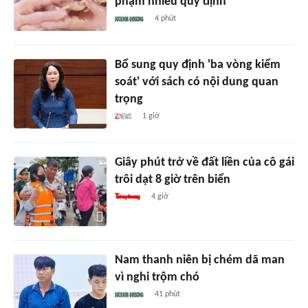
phạm nhiều quy định
4 phút
Bổ sung quy định 'ba vòng kiểm
soát' với sách có nội dung quan
trọng
1 giờ
Giây phút trở về đất liền của cô gái
trôi dạt 8 giờ trên biển
4 giờ
Nam thanh niên bị chém dã man
vì nghi trộm chó
41 phút