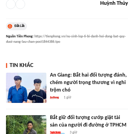
Huỳnh Thủy
Đắk Lắk
Nguồn
Tiền Phong
:
https://tienphong.vn/nu-sinh-lop-6-bi-danh-hoi-dong-bat-quy-
duoi-nang-lau-chan-post1844386.tpo
TIN KHÁC
An Giang: Bắt hai đối tượng đánh,
chém người trọng thương vì nghi
trộm chó
1 giờ
Bắt giữ đối tượng cướp giật tài
sản của người đi đường ở TPHCM
3 giờ