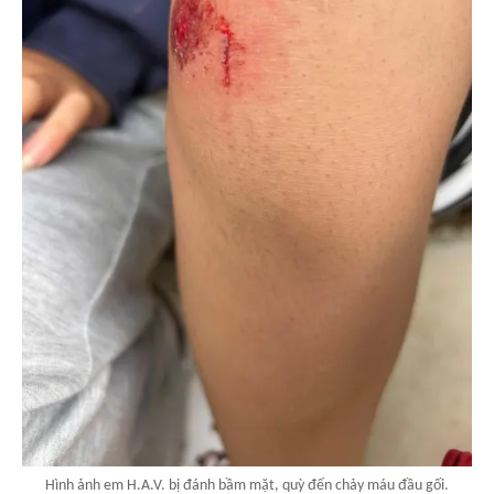
Hình ảnh em H.A.V. bị đánh bầm mặt, quỳ đến chảy máu đầu gối.