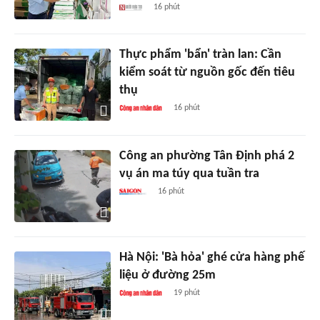
16 phút
Thực phẩm 'bẩn' tràn lan: Cần
kiểm soát từ nguồn gốc đến tiêu
thụ
16 phút
Công an phường Tân Định phá 2
vụ án ma túy qua tuần tra
16 phút
Hà Nội: 'Bà hỏa' ghé cửa hàng phế
liệu ở đường 25m
19 phút