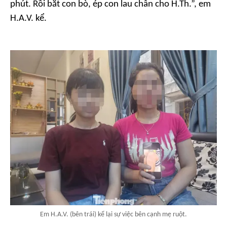
phút. Rồi bắt con bò, ép con lau chân cho H.Th.”, em
H.A.V. kể.
Em H.A.V. (bên trái) kể lại sự việc bên cạnh mẹ ruột.