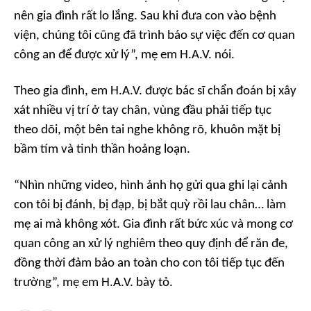
nên gia đình rất lo lắng. Sau khi đưa con vào bệnh
viện, chúng tôi cũng đã trình báo sự việc đến cơ quan
công an để được xử lý”, mẹ em H.A.V. nói.
Theo gia đình, em H.A.V. được bác sĩ chẩn đoán bị xây
xát nhiều vị trí ở tay chân, vùng đầu phải tiếp tục
theo dõi, một bên tai nghe không rõ, khuôn mặt bị
bầm tím và tinh thần hoảng loạn.
“Nhìn những video, hình ảnh họ gửi qua ghi lại cảnh
con tôi bị đánh, bị đạp, bị bắt quỳ rồi lau chân… làm
mẹ ai mà không xót. Gia đình rất bức xúc và mong cơ
quan công an xử lý nghiêm theo quy định để răn đe,
đồng thời đảm bảo an toàn cho con tôi tiếp tục đến
trường”, mẹ em H.A.V. bày tỏ.