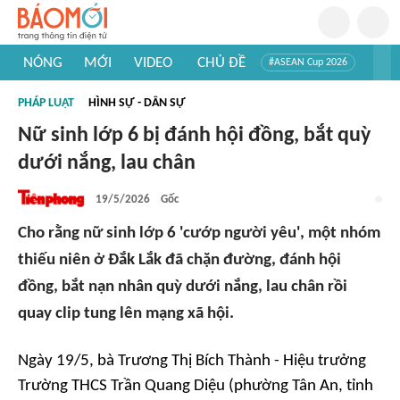
NÓNG
MỚI
VIDEO
CHỦ ĐỀ
#ASEAN Cup 2026
#Trí tuệ nhân tạo
#Mỹ - Iran
#Khám phá Việt Nam
PHÁP LUẬT
HÌNH SỰ - DÂN SỰ
#Khám phá thế giới
Nữ sinh lớp 6 bị đánh hội đồng, bắt quỳ
dưới nắng, lau chân
19/5/2026
Gốc
Cho rằng nữ sinh lớp 6 'cướp người yêu', một nhóm
thiếu niên ở Đắk Lắk đã chặn đường, đánh hội
đồng, bắt nạn nhân quỳ dưới nắng, lau chân rồi
quay clip tung lên mạng xã hội.
Ngày 19/5, bà Trương Thị Bích Thành - Hiệu trưởng
Trường THCS Trần Quang Diệu (phường Tân An, tỉnh