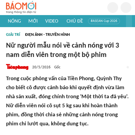
NÓNG
MỚI
VIDEO
CHỦ ĐỀ
#ASEAN Cup 2026
#Trí tuệ nhân tạo
#Mỹ - Iran
#Khám phá Việt Nam
GIẢI TRÍ
ĐIỆN ẢNH - TRUYỀN HÌNH
#Khám phá thế giới
Nữ người mẫu nói về cảnh nóng với 3
nam diễn viên trong một bộ phim
20/5/2026
Gốc
Trong cuộc phỏng vấn của Tiền Phong, Quỳnh Thy
cho biết cô được cảnh báo khi quyết định vừa làm
nhà sản xuất, đóng chính trong 'Một thời ta đã yêu'.
Nữ diễn viên nói cô sụt 5 kg sau khi hoàn thành
phim, đồng thời chia sẻ những cảnh nóng trong
phim chỉ lướt qua, không dung tục.