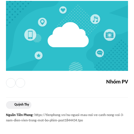
Nhóm PV
Quỳnh Thy
Nguồn
Tiền Phong
:
https://tienphong.vn/nu-nguoi-mau-noi-ve-canh-nong-voi-3-
nam-dien-vien-trong-mot-bo-phim-post1844434.tpo