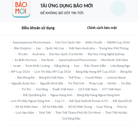
TẢI ỨNG DỤNG BÁO MỚI
ĐỂ KHÔNG BỎ SÓT TIN TỨC
Điều khoản sử dụng
Chính sách bảo mật
Xaysomphone Phomvihane
Chủ Tịch Quốc Hội
Điểm Chuẩn
ASEAN Cup 2026
Bão Dolphin
Lào
Quốc Hội Lào
Việt Nam-Australia
Trung Học Phổ Thông
Tô Lâm
Australia
Đại Học Quốc Gia Hà Nội
Đại Học Công Nghệ Sydney
Eo Biển Hormuz
Hai Nước
Saysomphone Phomvihane
Nhà Nước Việt Nam
Israel
Trịnh Khắc Cường
Nắng Nóng
Iran
Trần Thanh Mẫn
Liên Bang Nga
AFF Cup 2026
Lịch Thi Đấu AFF Cup 2026
Bảng Xếp Hạng AFF Cup 2026
Bóng Đá
Báo Bóng Đá
Bóng Đá Việt Nam
Thể Thao
Lionel Messi
Lamine Yamal
Nguyễn Xuân Son
Nguyễn Đình Bắc
Tin Thế Giới
Pháp Luật
Xã Hội
Tin Bão
Tin Tức
Giá Vàng
Tuyển Việt Nam
U23 Việt Nam
U17 Việt Nam
Kết Quả Bóng Đá
Ngoại Hạng Anh
Bảng Xếp Hạng Ngoại Hạng Anh
Lịch Thi Đấu Ngoại Hạng Anh
Cúp C1
Kết Quả Vietlott Power 6/55
Kết Quả Xổ Số
Xổ Số Miền Nam
Xổ Số Miền Bắc
Xổ Số Miền Trung
Giao Thông
Thời Sự
Lịch Vạn Niên
Thời Tiết
Thời Tiết Thành Phố Hồ Chí Minh
Thời Tiết Hà Nội
Giá Xăng Dầu