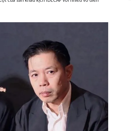
 cột của sân khấu kịch IDECAF với nhiều vở diễn