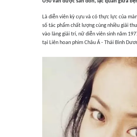
U50 vẫn được săn đón, lạc quan giữa bệ
Là diễn viên kỳ cựu và có thực lực của mà
số tác phẩm chất lượng cùng nhiều giải t
vào làng giải trí, nữ diễn viên sinh năm 19
tại Liên hoan phim Châu Á - Thái Bình Dươ