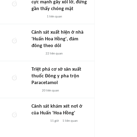
cực mạnh gây xói lở, đứng
gần thấy chóng mặt
1
liên quan
Cảnh sát xuất hiện ở nhà
'Huấn Hoa Hồng', đám
đông theo dõi
22
liên quan
Triệt phá cơ sở sản xuất
thuốc Đông y pha trộn
Paracetamol
20
liên quan
Cảnh sát khám xét nơi ở
của Huấn 'Hoa Hồng'
11 giờ
1
liên quan