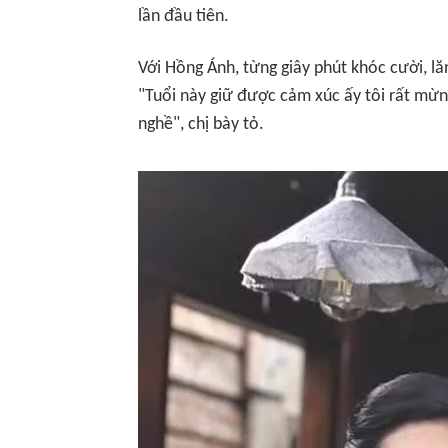
lần đầu tiên.
Với Hồng Ánh, từng giây phút khóc cười, l
"Tuổi này giữ được cảm xúc ấy tôi rất mừn
nghề", chị bày tỏ.