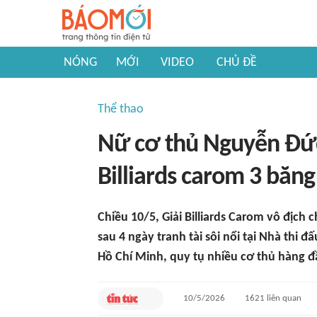
NÓNG
MỚI
VIDEO
CHỦ ĐỀ
Thể thao
Nữ cơ thủ Nguyễn Đức 
Billiards carom 3 băn
Chiều 10/5, Giải Billiards Carom vô địch
sau 4 ngày tranh tài sôi nổi tại Nhà th
Hồ Chí Minh, quy tụ nhiều cơ thủ hàng đ
10/5/2026
1621
liên quan