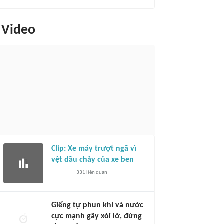
Video
Clip: Xe máy trượt ngã vì
vệt dầu chảy của xe ben
331
liên quan
Giếng tự phun khí và nước
cực mạnh gây xói lở, đứng