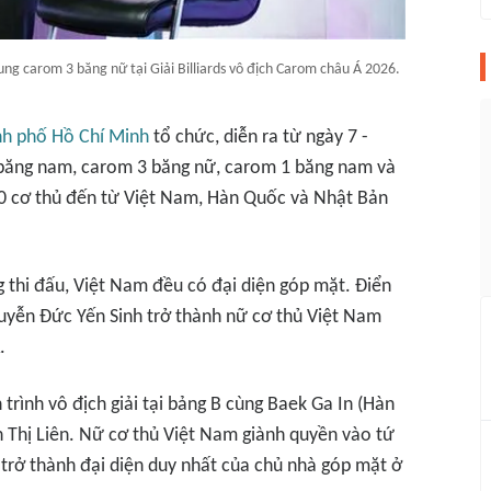
ng carom 3 băng nữ tại Giải Billiards vô địch Carom châu Á 2026.
h phố Hồ Chí Minh
tổ chức, diễn ra từ ngày 7 -
 băng nam, carom 3 băng nữ, carom 1 băng nam và
0 cơ thủ đến từ Việt Nam, Hàn Quốc và Nhật Bản
g thi đấu, Việt Nam đều có đại diện góp mặt. Điển
guyễn Đức Yến Sinh trở thành nữ cơ thủ Việt Nam
.
rình vô địch giải tại bảng B cùng Baek Ga In (Hàn
 Thị Liên. Nữ cơ thủ Việt Nam giành quyền vào tứ
 trở thành đại diện duy nhất của chủ nhà góp mặt ở