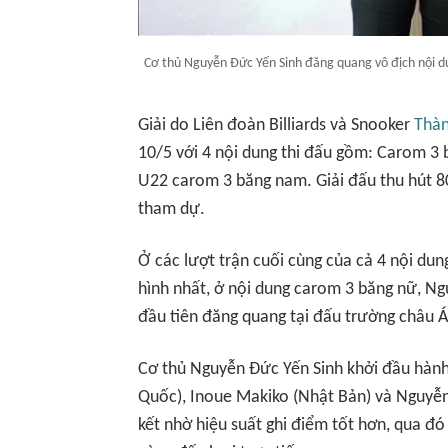
Cơ thủ Nguyễn Đức Yến Sinh đăng quang vô địch nội du
Giải do Liên đoàn Billiards và Snooker
Thàn
10/5 với 4 nội dung thi đấu gồm: Carom 3
U22 carom 3 băng nam. Giải đấu thu hút 8
tham dự.
Ở các lượt trận cuối cùng của cả 4 nội dun
hình nhất, ở nội dung carom 3 băng nữ, N
đầu tiên đăng quang tại đấu trường châu Á
Cơ thủ Nguyễn Đức Yến Sinh khởi đầu hành t
Quốc), Inoue Makiko (Nhật Bản) và Nguyễn
kết nhờ hiệu suất ghi điểm tốt hơn, qua đó