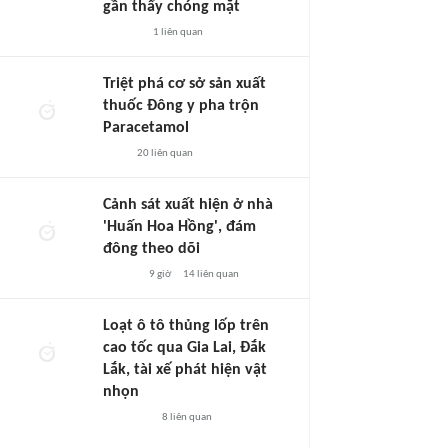
gần thấy chóng mặt
1
liên quan
Triệt phá cơ sở sản xuất
thuốc Đông y pha trộn
Paracetamol
20
liên quan
Cảnh sát xuất hiện ở nhà
'Huấn Hoa Hồng', đám
đông theo dõi
9 giờ
14
liên quan
Loạt ô tô thủng lốp trên
cao tốc qua Gia Lai, Đắk
Lắk, tài xế phát hiện vật
nhọn
8
liên quan