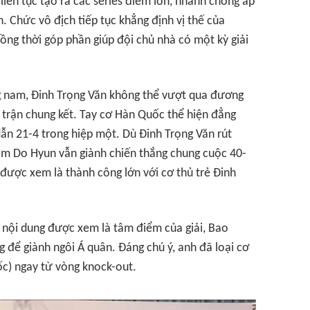
 liên tục tạo ra các series điểm lớn, nhanh chóng áp
. Chức vô địch tiếp tục khẳng định vị thế của
đồng thời góp phần giúp đội chủ nhà có một kỳ giải
g nam, Đinh Trọng Văn không thể vượt qua đương
 trận chung kết. Tay cơ Hàn Quốc thể hiện đẳng
dẫn 21-4 trong hiệp một. Dù Đinh Trọng Văn rút
Kim Do Hyun vẫn giành chiến thắng chung cuộc 40-
 được xem là thành công lớn với cơ thủ trẻ Đinh
 nội dung được xem là tâm điểm của giải, Bao
 để giành ngôi Á quân. Đáng chú ý, anh đã loại cơ
) ngay từ vòng knock-out.