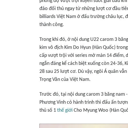
phong độ vượt trội xuyên suốt giải đấu khi
đảo đối thủ ngay từ những lượt cơ đầu tiên
billiards Việt Nam ở đấu trường châu lục, 
thành công.
Trong khi đó, ở nội dung U22 carom 3 băn
kim vô địch Kim Do Hyun (Hàn Quốc) trong
cấp vượt trội với series mở màn 14 điểm, 
ngắn đáng kể cách biệt xuống còn 24-36, 
28 sau 25 lượt cơ. Dù vậy, ngôi Á quân vẫn
Trọng Văn của Việt Nam.
Trước đó, tại nội dung carom 3 băng nam -
Phương Vinh có hành trình thi đấu ấn tượng
thủ số 1
thế giới
Cho Myung Woo (Hàn Quốc