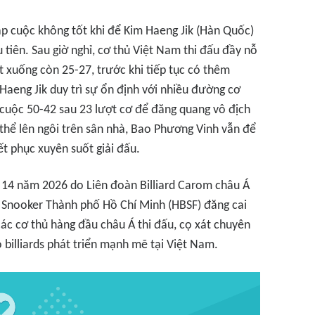
p cuộc không tốt khi để Kim Haeng Jik (Hàn Quốc)
tiên. Sau giờ nghỉ, cơ thủ Việt Nam thi đấu đầy nỗ
ệt xuống còn 25-27, trước khi tiếp tục có thêm
Haeng Jik duy trì sự ổn định với nhiều đường cơ
 cuộc 50-42 sau 23 lượt cơ để đăng quang vô địch
hể lên ngôi trên sân nhà, Bao Phương Vinh vẫn để
ết phục xuyên suốt giải đấu.
hứ 14 năm 2026 do Liên đoàn Billiard Carom châu Á
à Snooker Thành phố Hồ Chí Minh (HBSF) đăng cai
các cơ thủ hàng đầu châu Á thi đấu, cọ xát chuyên
illiards phát triển mạnh mẽ tại Việt Nam.