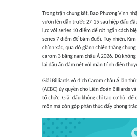
Trong trận chung kết, Bao Phương Vinh nhậ
vươn lên dẫn trước 27-15 sau hiệp đấu đầu 
lực với series 10 điểm để rút ngắn cách bi
series 7 điểm để bám đuổi. Tuy nhiên, Kim 
chính xác, qua đó giành chiến thắng chung
carom 3 băng nam châu Á 2026. Dù không t
lại dấu ấn đậm nét với màn trình diễn thuy
Giải Billiards vô địch Carom châu Á lần t
(ACBC) ủy quyền cho Liên đoàn Billiards v
tổ chức. Giải đấu không chỉ tạo cơ hội để 
môn mà còn góp phần thúc đẩy phong trào b