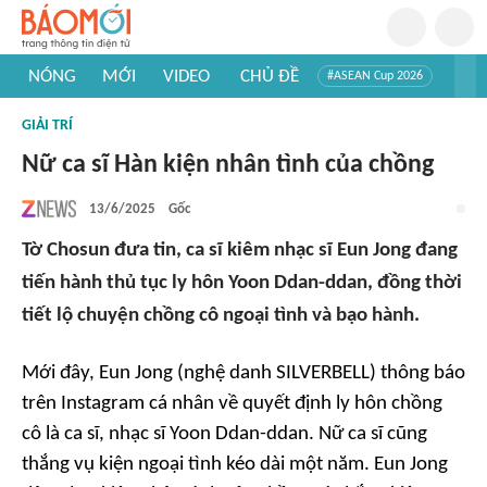
NÓNG
MỚI
VIDEO
CHỦ ĐỀ
#ASEAN Cup 2026
#Tuyển sinh đại học 2026
#Trí tuệ nhân tạo
#Mỹ - Iran
GIẢI TRÍ
#Khám phá Việt Nam
#Khám phá thế giới
Nữ ca sĩ Hàn kiện nhân tình của chồng
13/6/2025
Gốc
Tờ Chosun đưa tin, ca sĩ kiêm nhạc sĩ Eun Jong đang
tiến hành thủ tục ly hôn Yoon Ddan-ddan, đồng thời
tiết lộ chuyện chồng cô ngoại tình và bạo hành.
Mới đây, Eun Jong (nghệ danh SILVERBELL) thông báo
trên Instagram cá nhân về quyết định ly hôn chồng
cô là ca sĩ, nhạc sĩ Yoon Ddan-ddan. Nữ ca sĩ cũng
thắng vụ kiện ngoại tình kéo dài một năm. Eun Jong