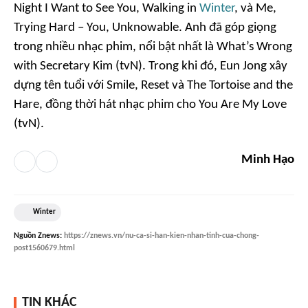
Night I Want to See You, Walking in
Winter
, và
Me,
Trying Hard – You, Unknowable.
Anh đã góp giọng
trong nhiều nhạc phim, nổi bật nhất là
What’s Wrong
with Secretary Kim
(tvN). Trong khi đó, Eun Jong xây
dựng tên tuổi với
Smile, Reset
và
The Tortoise and the
Hare
, đồng thời hát nhạc phim cho
You Are My Love
(tvN).
Minh Hạo
Winter
Nguồn
Znews
:
https://znews.vn/nu-ca-si-han-kien-nhan-tinh-cua-chong-
post1560679.html
TIN KHÁC