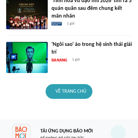
'Tinh hoa vũ đạo nhí 2026' tìm ra 3
quán quân sau đêm chung kết
mãn nhãn
1 giờ
'Ngôi sao' ảo trong hệ sinh thái giải
trí
1 giờ
VỀ TRANG CHỦ
TẢI ỨNG DỤNG BÁO MỚI