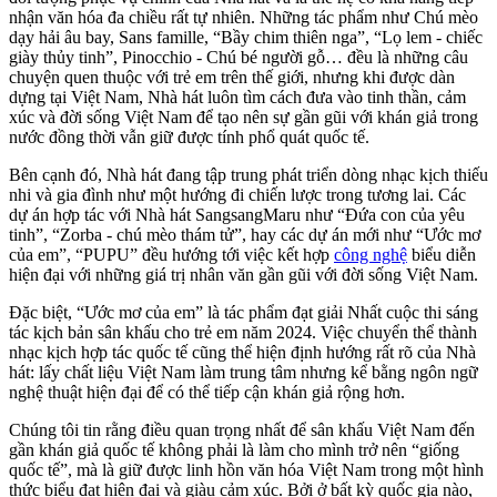
nhận văn hóa đa chiều rất tự nhiên. Những tác phẩm như Chú mèo
dạy hải âu bay, Sans famille, “Bầy chim thiên nga”, “Lọ lem - chiếc
giày thủy tinh”, Pinocchio - Chú bé người gỗ… đều là những câu
chuyện quen thuộc với trẻ em trên thế giới, nhưng khi được dàn
dựng tại Việt Nam, Nhà hát luôn tìm cách đưa vào tinh thần, cảm
xúc và đời sống Việt Nam để tạo nên sự gần gũi với khán giả trong
nước đồng thời vẫn giữ được tính phổ quát quốc tế.
Bên cạnh đó, Nhà hát đang tập trung phát triển dòng nhạc kịch thiếu
nhi và gia đình như một hướng đi chiến lược trong tương lai. Các
dự án hợp tác với Nhà hát SangsangMaru như “Đứa con của yêu
tinh”, “Zorba - chú mèo thám tử”, hay các dự án mới như “Ước mơ
của em”, “PUPU” đều hướng tới việc kết hợp
công nghệ
biểu diễn
hiện đại với những giá trị nhân văn gần gũi với đời sống Việt Nam.
Đặc biệt, “Ước mơ của em” là tác phẩm đạt giải Nhất cuộc thi sáng
tác kịch bản sân khấu cho trẻ em năm 2024. Việc chuyển thể thành
nhạc kịch hợp tác quốc tế cũng thể hiện định hướng rất rõ của Nhà
hát: lấy chất liệu Việt Nam làm trung tâm nhưng kể bằng ngôn ngữ
nghệ thuật hiện đại để có thể tiếp cận khán giả rộng hơn.
Chúng tôi tin rằng điều quan trọng nhất để sân khấu Việt Nam đến
gần khán giả quốc tế không phải là làm cho mình trở nên “giống
quốc tế”, mà là giữ được linh hồn văn hóa Việt Nam trong một hình
thức biểu đạt hiện đại và giàu cảm xúc. Bởi ở bất kỳ quốc gia nào,