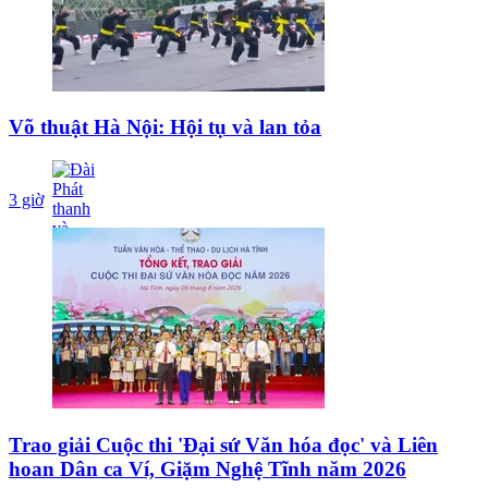
Võ thuật Hà Nội: Hội tụ và lan tỏa
3 giờ
Trao giải Cuộc thi 'Đại sứ Văn hóa đọc' và Liên
hoan Dân ca Ví, Giặm Nghệ Tĩnh năm 2026