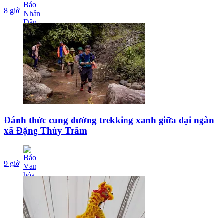
8 giờ
Đánh thức cung đường trekking xanh giữa đại ngàn
xã Đặng Thùy Trâm
9 giờ