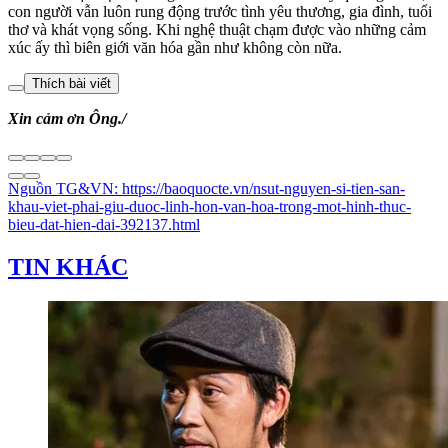
con người vẫn luôn rung động trước tình yêu thương, gia đình, tuổi
thơ và khát vọng sống. Khi nghệ thuật chạm được vào những cảm
xúc ấy thì biên giới văn hóa gần như không còn nữa.
Thích bài viết
Xin cảm ơn Ông./
Nguồn
TG&VN
:
https://baoquocte.vn/nsut-nguyen-si-tien-san-
khau-viet-phai-giu-duoc-linh-hon-van-hoa-trong-mot-hinh-thuc-
bieu-dat-hien-dai-392137.html
TIN KHÁC