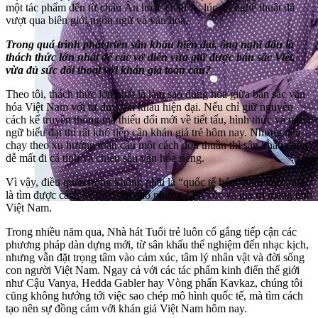
một tác phẩm đến từ châu Âu hoặc châu Á, lúc đó nghệ thuật đã
vượt qua biên giới ngôn ngữ và văn hóa.
Trong quá trình phát triển sân khấu hiện đại, ông nghĩ đâu là
thách thức lớn nhất để các vở diễn vừa giữ được bản sắc Việt,
vừa đủ sức đối thoại với khán giả toàn cầu?
Theo tôi, thách thức lớn nhất là làm sao dung hòa giữa bản sắc văn
hóa Việt Nam với tư duy sân khấu hiện đại. Nếu chỉ giữ nguyên
cách kể truyền thống mà thiếu đổi mới về tiết tấu, hình thức và ngôn
ngữ biểu đạt thì rất khó tiếp cận khán giả trẻ hôm nay. Nhưng nếu
chạy theo xu hướng toàn cầu một cách đơn thuần thì sân khấu cũng
dễ mất đi cá tính và chiều sâu văn hóa riêng.
Vì vậy, điều quan trọng không phải là “quốc tế hóa” hình thức, mà
là tìm được cách kể hiện đại cho những cảm xúc và giá trị mang tính
Việt Nam.
Trong nhiều năm qua, Nhà hát Tuổi trẻ luôn cố gắng tiếp cận các
phương pháp dàn dựng mới, từ sân khấu thể nghiệm đến nhạc kịch,
nhưng vẫn đặt trọng tâm vào cảm xúc, tâm lý nhân vật và đời sống
con người Việt Nam. Ngay cả với các tác phẩm kinh điển thế giới
như Cậu Vanya, Hedda Gabler hay Vòng phấn Kavkaz, chúng tôi
cũng không hướng tới việc sao chép mô hình quốc tế, mà tìm cách
tạo nên sự đồng cảm với khán giả Việt Nam hôm nay.