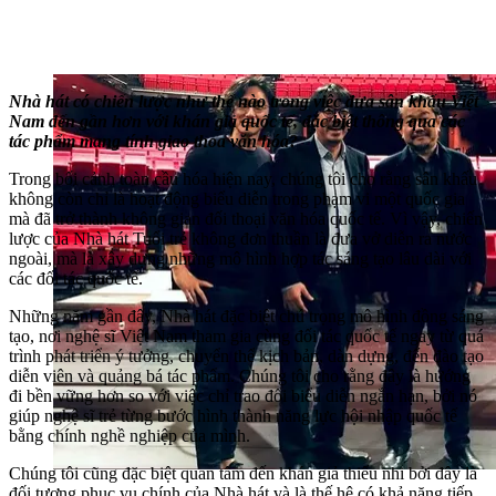
Nhà hát có chiến lược như thế nào trong việc đưa sân khấu Việt
Nam đến gần hơn với khán giả quốc tế, đặc biệt thông qua các
tác phẩm mang tính giao thoa văn hóa?
Trong bối cảnh toàn cầu hóa hiện nay, chúng tôi cho rằng sân khấu
không còn chỉ là hoạt động biểu diễn trong phạm vi một quốc gia
mà đã trở thành không gian đối thoại văn hóa quốc tế. Vì vậy, chiến
lược của Nhà hát Tuổi trẻ không đơn thuần là đưa vở diễn ra nước
ngoài, mà là xây dựng những mô hình hợp tác sáng tạo lâu dài với
các đối tác quốc tế.
Những năm gần đây, Nhà hát đặc biệt chú trọng mô hình đồng sáng
tạo, nơi nghệ sĩ Việt Nam tham gia cùng đối tác quốc tế ngay từ quá
trình phát triển ý tưởng, chuyển thể kịch bản, dàn dựng, đến đào tạo
diễn viên và quảng bá tác phẩm. Chúng tôi cho rằng đây là hướng
đi bền vững hơn so với việc chỉ trao đổi biểu diễn ngắn hạn, bởi nó
giúp nghệ sĩ trẻ từng bước hình thành năng lực hội nhập quốc tế
bằng chính nghề nghiệp của mình.
Chúng tôi cũng đặc biệt quan tâm đến khán giả thiếu nhi bởi đây là
đối tượng phục vụ chính của Nhà hát và là thế hệ có khả năng tiếp