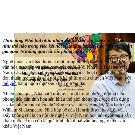
Thưa ông, Nhà hát nhìn nhận vai trò của sân khấu Việt Nam
như thế nào trong việc kết nối và quảng bá văn hóa Việt với khán
giả quốc tế thông qua các tác phẩm chuyển thể?
Nghệ thuật sân khấu luôn là một trong những hình thức giao lưu
văn hóa trực tiếp và giàu cảm xúc nhất. Với Nhà hát Tuổi trẻ Việt
Nam, các tác phẩm chuyển thể không chỉ là hoạt động nghệ thuật
đơn thuần mà còn là cầu nối để kể những câu chuyện Việt Nam với
thế giới
bằng ngôn ngữ sân khấu đương đại.
Nhiều năm qua, Nhà hát Tuổi trẻ là một trong những đơn vị tiên
phong tiếp cận tinh hoa sân khấu thế giới thông qua việc dàn dựng
các tác phẩm kinh điển như Romeo và Juliet, Hamlet, Macbeth của
William Shakespeare, Nhà búp bê của Henrik Ibsen hay Lôi vũ…
Đây không chỉ là cơ hội để nghệ sĩ Việt Nam học hỏi ngôn ngữ sân
khấu quốc tế mà còn là quá trình đối thoại văn hóa ngay trên sân
khấu Việt Nam.