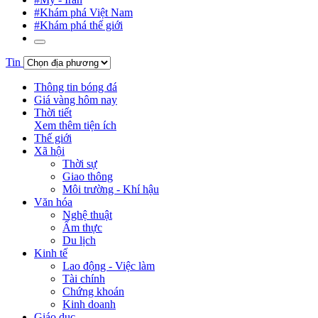
#Khám phá Việt Nam
#Khám phá thế giới
Tin
Thông tin bóng đá
Giá vàng hôm nay
Thời tiết
Xem thêm tiện ích
Thế giới
Xã hội
Thời sự
Giao thông
Môi trường - Khí hậu
Văn hóa
Nghệ thuật
Ẩm thực
Du lịch
Kinh tế
Lao động - Việc làm
Tài chính
Chứng khoán
Kinh doanh
Giáo dục