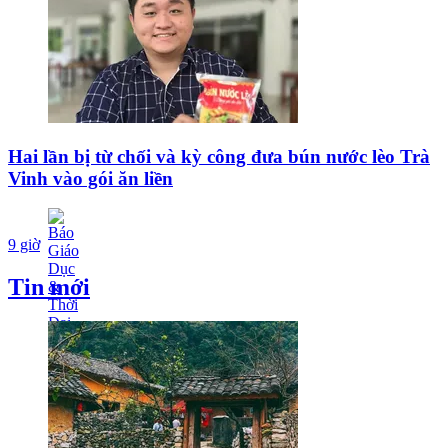
Hai lần bị từ chối và kỳ công đưa bún nước lèo Trà
Vinh vào gói ăn liền
9 giờ
Tin mới