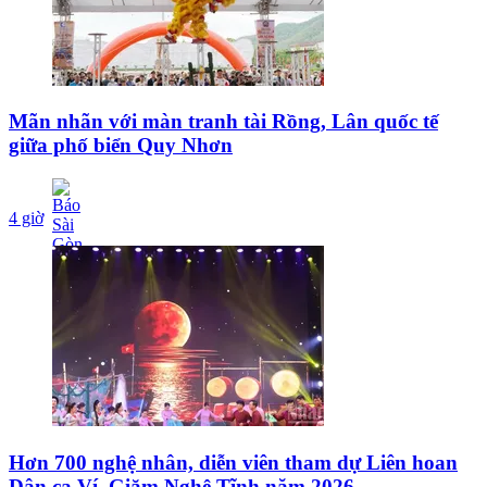
Mãn nhãn với màn tranh tài Rồng, Lân quốc tế
giữa phố biển Quy Nhơn
4 giờ
Hơn 700 nghệ nhân, diễn viên tham dự Liên hoan
Dân ca Ví, Giặm Nghệ Tĩnh năm 2026