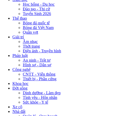
Học bổng - Du học
Đào tạo - Thi cử
Tuyển Sinh 2026
Thể thao
Bóng đá quốc tế
Bóng đá Việt Nam
Quần vợt
Giải trí
Âm nhạc
Thời trang
Điện ảnh - Truyền hình
Pháp luật
An ninh - Trật tự
Hình sự - Dân sự
Công nghệ
CNTT - Viễn thông
Thiết bị - Phần cứng
Khoa học
Đời sống
Dinh dưỡng - Làm đẹp
Tình yêu - Hôn nhân
Sức khỏe - Y tế
Xe cộ
Nhà đất