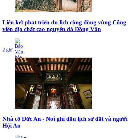
Liên kết phát triển du lịch cộng đồng vùng Công
viên địa chất cao nguyên đá Đồng Văn
2 giờ
Nhà cổ Đức An - Nơi ghi dấu lịch sử đất và người
Hội An