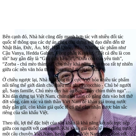
Bên cạnh đó, Nhà hát cũng đẩy mạnh hợp tác với nhiều đối tác
quốc tế thông qua các dự án cùng dàn dựng với đạo diễn đến từ
Nhật Bản, Đức, Áo, Mỹ, Hàn Quốc, Bỉ… Những tác phẩm như
Cậu Vanya, Hedda Gabler, Vòng phấn Kavkaz, “Tất cả đều là con
tôi” hay gần đây là “Giải cứu bà nội”, “Đứa con của yêu tinh”,
“Zorba - chú mèo thám tử” cho thấy khả năng giao thoa rất tự nhiên
giữa các nền văn hóa thông qua nghệ thuật sân khấu.
Ở chiều ngược lại, Nhà hát cũng tích cực Việt hóa nhiều tác phẩm
nổi tiếng thế giới dành cho thiếu nhi như Pinocchio - Chú bé người
gỗ, Sans famille, Chú mèo dạy hải âu bay, “Bầy chim thiên nga”…
Khi dàn dựng tại Việt Nam, chúng tôi luôn cố gắng đưa vào hơi thở
đời sống, cảm xúc và tinh thần Việt Nam để khán giả trong nước
thấy gần gũi, còn khán giả quốc tế có thể cảm nhận được bản sắc
riêng của sân khấu Việt.
Theo tôi, lợi thế đặc biệt của sân khấu là khả năng kết nối trực tiếp
giữa con người với con người. Khi khán giả quốc tế xúc động trước
một câu chuyện Việt Nam, hay khán giả Việt Nam đồng cảm với