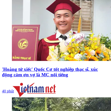
'Hoàng tử xiếc' Quốc Cơ tốt nghiệp thạc sĩ, xúc
động cảm ơn vợ là MC nổi tiếng
40 phút