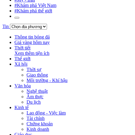
#Khám phá Việt Nam
#Khám phá thế giới
Tin
Thông tin bóng đá
Giá vàng hôm nay
Thời tiết
Xem thêm tiện ích
Thế giới
Xã hội
Thời sự
Giao thông
Môi trường - Khí hậu
Văn hóa
Nghệ thuật
Ẩm thực
Du lịch
Kinh tế
Lao động - Việc làm
Tài chính
Chứng khoán
Kinh doanh
Giáo dục