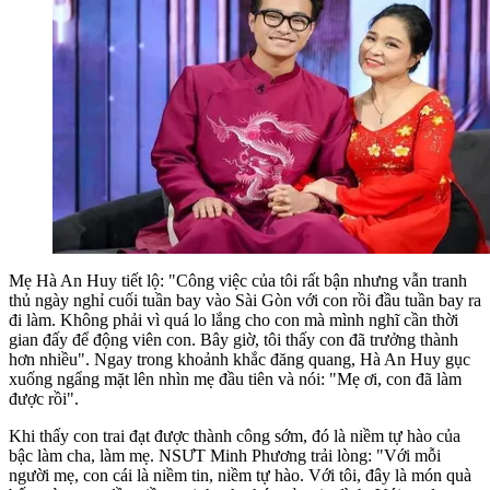
Mẹ Hà An Huy tiết lộ:
"Công việc của tôi rất bận nhưng vẫn tranh
thủ ngày nghỉ cuối tuần bay vào Sài Gòn với con rồi đầu tuần bay ra
đi làm. Không phải vì quá lo lắng cho con mà mình nghĩ cần thời
gian đấy để động viên con. Bây giờ, tôi thấy con đã trưởng thành
hơn nhiều".
Ngay trong khoảnh khắc đăng quang, Hà An Huy gục
xuống ngẩng mặt lên nhìn mẹ đầu tiên và nói:
"Mẹ ơi, con đã làm
được rồi".
Khi thấy con trai đạt được thành công sớm, đó là niềm tự hào của
bậc làm cha, làm mẹ. NSƯT Minh Phương trải lòng:
"Với mỗi
người mẹ, con cái là niềm tin, niềm tự hào. Với tôi, đây là món quà