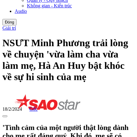
Quản lý - Quy hoạch
Không gian - Kiến trúc
Audio
Đóng
Giải trí
NSƯT Minh Phương trải lòng
về chuyện 'vừa làm cha vừa
làm mẹ, Hà An Huy bật khóc
về sự hi sinh của mẹ
18/2/2024
Gốc
'Tình cảm của một người thật lòng dành
cho mẹ rất đáng quý. Khi đó, mẹ sẽ có