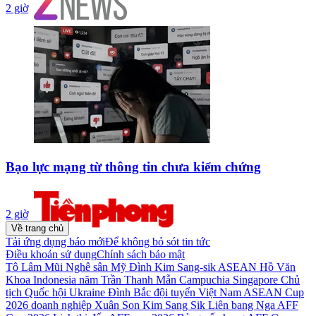
2 giờ
Bạo lực mạng từ thông tin chưa kiểm chứng
2 giờ
Về trang chủ
Tải ứng dụng báo mới
Để không bỏ sót tin tức
Điều khoản sử dụng
Chính sách bảo mật
Tô Lâm
Mũi Nghê
sân Mỹ Đình
Kim Sang-sik
ASEAN
Hồ Văn
Khoa
Indonesia
năm
Trần Thanh Mẫn
Campuchia
Singapore
Chủ
tịch Quốc hội
Ukraine
Đình Bắc
đội tuyển Việt Nam
ASEAN Cup
2026
doanh nghiệp
Xuân Son
Kim Sang Sik
Liên bang Nga
AFF