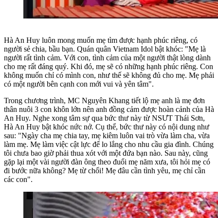
Hà An Huy luôn mong muốn mẹ tìm được hạnh phúc riêng, có
người sẻ chia, bầu bạn. Quán quân Vietnam Idol bật khóc:
"Mẹ là
người rất tình cảm. Với con, tình cảm của một người thật lòng dành
cho mẹ rất đáng quý. Khi đó, mẹ sẽ có những hạnh phúc riêng. Con
không muốn chỉ có mình con, như thế sẽ không đủ cho mẹ. Mẹ phải
có một người bên cạnh con mới vui và yên tâm".
Trong chương trình, MC Nguyên Khang tiết lộ mẹ anh là mẹ đơn
thân nuôi 3 con khôn lớn nên anh đồng cảm được hoàn cảnh của Hà
An Huy. Nghe xong tâm sự qua bức thư này từ NSƯT Thái Sơn,
Hà An Huy bật khóc nức nở. Cụ thể, bức thư này có nội dung như
sau:
"Ngày cha mẹ chia tay, mẹ kiêm luôn vai trò vừa làm cha, vừa
làm mẹ. Mẹ làm việc cật lực để lo lắng cho nhu cầu gia đình. Chúng
tôi chưa bao giờ phải thua xót với một đứa bạn nào. Sau này, cũng
gặp lại một vài người đàn ông theo đuổi mẹ năm xưa, tôi hỏi mẹ có
đi bước nữa không? Mẹ từ chối! Mẹ đâu cần tình yêu, mẹ chỉ cần
các con".