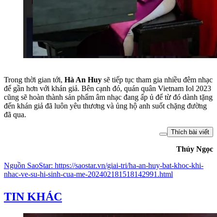
Trong thời gian tới,
Hà An Huy
sẽ tiếp tục tham gia nhiều đêm nhạc
để gần hơn với khán giả. Bên cạnh đó, quán quân Vietnam Iol 2023
cũng sẽ hoàn thành sản phẩm âm nhạc đang ấp ủ để từ đó dành tặng
đến khán giả đã luôn yêu thương và ủng hộ anh suốt chặng đường
đã qua.
Thích bài viết
Thúy Ngọc
Nguồn
SaoStar
:
https://saostar.vn/giai-tri/ha-an-huy-bat-khoc-khi-
nhac-ve-su-hi-sinh-cua-me-202402181518142991.html
TIN KHÁC