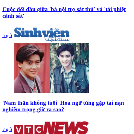
Cuộc đối đầu giữa 'bà nội trợ sát thủ' và 'tài phiệt
cảnh sát'
5 giờ
'Nam thần không tuổi' Hoa ngữ từng gặp tai nạn
nghiêm trọng giờ ra sao?
7 giờ