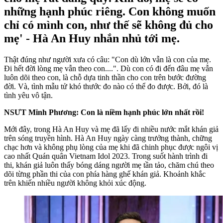
những hạnh phúc riêng. Con không muốn
chỉ có mình con, như thế sẽ không đủ cho
mẹ' - Hà An Huy nhắn nhủ tới mẹ.
Thật đúng như người xưa có câu:
"Con dù lớn vẫn là con của mẹ.
Đi hết đời lòng mẹ vẫn theo con....".
Dù con có đi đến đâu mẹ vẫn
luôn dõi theo con, là chỗ dựa tinh thần cho con trên bước đường
đời. Và, tình mẫu tử khó thước đo nào có thể đo được. Bởi, đó là
tình yêu vô tận.
NSƯT Minh Phương: Con là niềm hạnh phúc lớn nhất rồi!
Mới đây, trong Hà An Huy và mẹ đã lấy đi nhiều nước mắt khán giả
trên sóng truyền hình. Hà An Huy ngày càng trưởng thành, chững
chạc hơn và không phụ lòng của mẹ khi đã chinh phục được ngôi vị
cao nhất Quán quân Vietnam Idol 2023. Trong suốt hành trình đi
thi, khán giả luôn thấy bóng dáng người mẹ tần tảo, chăm chú theo
dõi từng phần thi của con phía hàng ghế khán giả. Khoảnh khắc
trên khiến nhiều người không khỏi xúc động.