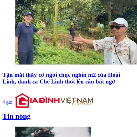
Tận mắt thấy cơ ngơi chục nghìn m2 của Hoài
Linh, danh ca Chế Linh thốt lên câu bất ngờ
4 giờ
Tin nóng