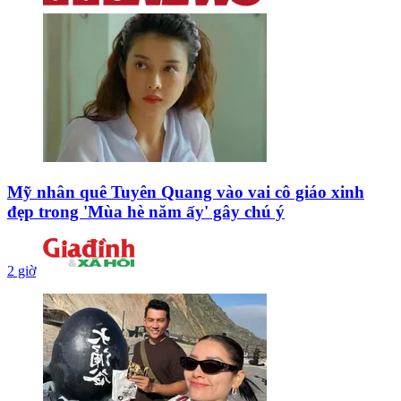
Mỹ nhân quê Tuyên Quang vào vai cô giáo xinh
đẹp trong 'Mùa hè năm ấy' gây chú ý
2 giờ