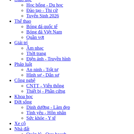
Học bổng - Du học
Đào tạo - Thi cử
Tuyển Sinh 2026
Thể thao
Bóng đá quốc tế
Bóng đá Việt Nam
Quần vợt
Giải trí
Âm nhạc
Thời trang
Điện ảnh - Truyền hình
Pháp luật
An ninh - Trật tự
Hình sự - Dân sự
Công nghệ
CNTT - Viễn thông
Thiết bị - Phần cứng
Khoa học
Đời sống
Dinh dưỡng - Làm đẹp
Tình yêu - Hôn nhân
Sức khỏe - Y tế
Xe cộ
Nhà đất