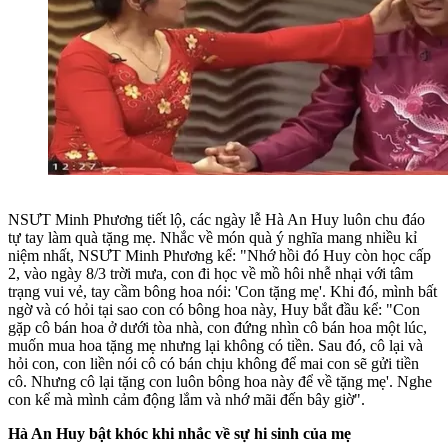
NSƯT Minh Phương tiết lộ, các ngày lễ Hà An Huy luôn chu đáo
tự tay làm quà tặng mẹ. Nhắc về món quà ý nghĩa mang nhiều kỉ
niệm nhất, NSƯT Minh Phương kể:
"Nhớ hồi đó Huy còn học cấp
2, vào ngày 8/3 trời mưa, con đi học về mồ hôi nhễ nhại với tâm
trạng vui vẻ, tay cầm bông hoa nói: 'Con tặng mẹ'. Khi đó, mình bất
ngờ và có hỏi tại sao con có bông hoa này, Huy bắt đầu kể: "Con
gặp cô bán hoa ở dưới tòa nhà, con đứng nhìn cô bán hoa một lúc,
muốn mua hoa tặng mẹ nhưng lại không có tiền. Sau đó, cô lại và
hỏi con, con liền nói cô có bán chịu không để mai con sẽ gửi tiền
cô. Nhưng cô lại tặng con luôn bông hoa này để về tặng mẹ'. Nghe
con kể mà mình cảm động lắm và nhớ mãi đến bây giờ".
Hà An Huy bật khóc khi nhắc về sự hi sinh của mẹ