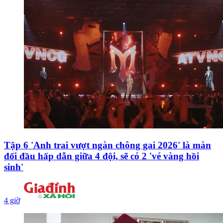
Tập 6 'Anh trai vượt ngàn chông gai 2026' là màn
đối đầu hấp dẫn giữa 4 đội, sẽ có 2 'vé vàng hồi
sinh'
4 giờ