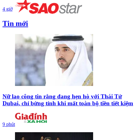
4 giờ
Tin mới
Nữ lao công tin rằng đang hẹn hò với Thái Tử
Dubai, chỉ bừng tỉnh khi mất toàn bộ tiền tiết kiệm
9 phút