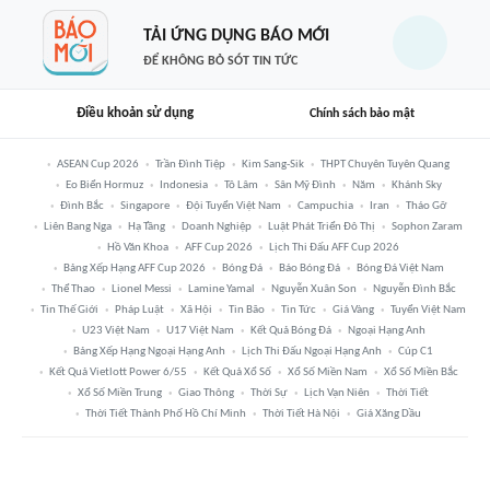
TẢI ỨNG DỤNG BÁO MỚI
ĐỂ KHÔNG BỎ SÓT TIN TỨC
Điều khoản sử dụng
Chính sách bảo mật
ASEAN Cup 2026
Trần Đình Tiệp
Kim Sang-Sik
THPT Chuyên Tuyên Quang
Eo Biển Hormuz
Indonesia
Tô Lâm
Sân Mỹ Đình
Năm
Khánh Sky
Đình Bắc
Singapore
Đội Tuyển Việt Nam
Campuchia
Iran
Tháo Gỡ
Liên Bang Nga
Hạ Tầng
Doanh Nghiệp
Luật Phát Triển Đô Thị
Sophon Zaram
Hồ Văn Khoa
AFF Cup 2026
Lịch Thi Đấu AFF Cup 2026
Bảng Xếp Hạng AFF Cup 2026
Bóng Đá
Báo Bóng Đá
Bóng Đá Việt Nam
Thể Thao
Lionel Messi
Lamine Yamal
Nguyễn Xuân Son
Nguyễn Đình Bắc
Tin Thế Giới
Pháp Luật
Xã Hội
Tin Bão
Tin Tức
Giá Vàng
Tuyển Việt Nam
U23 Việt Nam
U17 Việt Nam
Kết Quả Bóng Đá
Ngoại Hạng Anh
Bảng Xếp Hạng Ngoại Hạng Anh
Lịch Thi Đấu Ngoại Hạng Anh
Cúp C1
Kết Quả Vietlott Power 6/55
Kết Quả Xổ Số
Xổ Số Miền Nam
Xổ Số Miền Bắc
Xổ Số Miền Trung
Giao Thông
Thời Sự
Lịch Vạn Niên
Thời Tiết
Thời Tiết Thành Phố Hồ Chí Minh
Thời Tiết Hà Nội
Giá Xăng Dầu