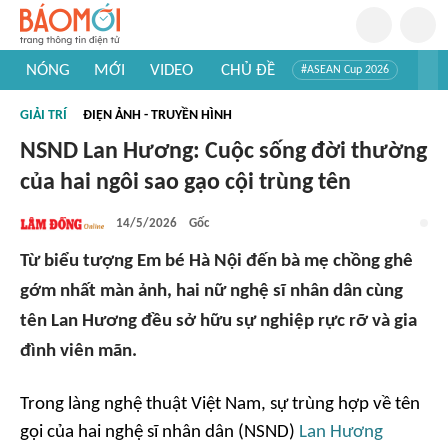
NÓNG
MỚI
VIDEO
CHỦ ĐỀ
#ASEAN Cup 2026
#Trí tuệ nhân tạo
#Mỹ - Iran
#Khám phá Việt Nam
GIẢI TRÍ
ĐIỆN ẢNH - TRUYỀN HÌNH
#Khám phá thế giới
NSND Lan Hương: Cuộc sống đời thường
của hai ngôi sao gạo cội trùng tên
14/5/2026
Gốc
Từ biểu tượng Em bé Hà Nội đến bà mẹ chồng ghê
gớm nhất màn ảnh, hai nữ nghệ sĩ nhân dân cùng
tên Lan Hương đều sở hữu sự nghiệp rực rỡ và gia
đình viên mãn.
Trong làng nghệ thuật Việt Nam, sự trùng hợp về tên
gọi của hai nghệ sĩ nhân dân (NSND)
Lan Hương