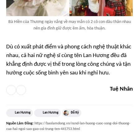
Bà Hiền của Thương ngày nắng về may mắn có 2 cô con dâu thân nhau
nên gia đình giữ được êm ấm, hòa thuận.
Dù có xuất phát điểm và phong cách nghệ thuật khác
nhau, cả hai nữ nghệ sĩ cùng tên Lan Hương đều đã
khẳng định được vị thế trong lòng công chúng và tận
hưởng cuộc sống bình yên sau khi nghỉ hưu.
Tuệ Nhân
Lan Hương
Lan Hương
Đỗ Kỷ
Nguồn
Lâm Đồng
:
https://baolamdong.vn/nsnd-lan-huong-cuoc-song-doi-thuong-
cua-hai-ngoi-sao-gao-coi-trung-ten-441753.html