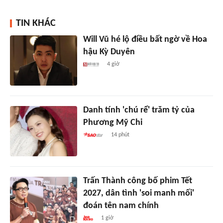
TIN KHÁC
Will Vũ hé lộ điều bất ngờ về Hoa
hậu Kỳ Duyên
4 giờ
Danh tính 'chú rể' trăm tỷ của
Phương Mỹ Chi
14 phút
Trấn Thành công bố phim Tết
2027, dân tình 'soi manh mối'
đoán tên nam chính
1 giờ