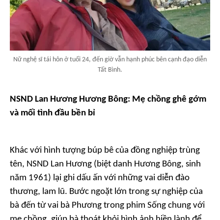
Nữ nghệ sĩ tái hôn ở tuổi 24, đến giờ vẫn hạnh phúc bên cạnh đạo diễn
Tất Bình.
NSND Lan Hương Hương Bông: Mẹ chồng ghê gớm
và mối tình đầu bền bỉ
Khác với hình tượng búp bê của đồng nghiệp trùng
tên, NSND Lan Hương (biệt danh Hương Bông, sinh
năm 1961) lại ghi dấu ấn với những vai diễn đào
thương, lam lũ. Bước ngoặt lớn trong sự nghiệp của
bà đến từ vai bà Phương trong phim
Sống chung với
mẹ chồng
, giúp bà thoát khỏi hình ảnh hiền lành để