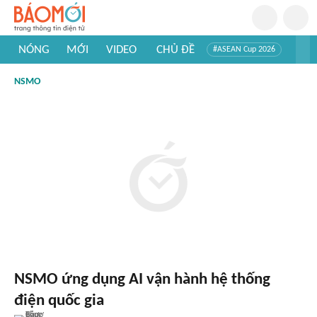
NÓNG
MỚI
VIDEO
CHỦ ĐỀ
#ASEAN Cup 2026
#Tuyển sinh đại học 2026
#Trí tuệ nhân tạo
#Mỹ - Iran
NSMO
#Khám phá Việt Nam
#Khám phá thế giới
NSMO ứng dụng AI vận hành hệ thống
điện quốc gia