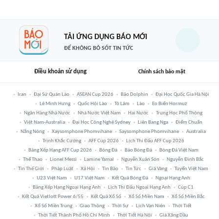
TẢI ỨNG DỤNG BÁO MỚI
ĐỂ KHÔNG BỎ SÓT TIN TỨC
Điều khoản sử dụng
Chính sách bảo mật
Iran
Đại Sứ Quán Lào
ASEAN Cup 2026
Bão Dolphin
Đại Học Quốc Gia Hà Nội
Lê Minh Hưng
Quốc Hội Lào
Tô Lâm
Lào
Eo Biển Hormuz
Ngân Hàng Nhà Nước
Nhà Nước Việt Nam
Hai Nước
Trung Học Phổ Thông
Việt Nam-Australia
Đại Học Công Nghệ Sydney
Liên Bang Nga
Điểm Chuẩn
Nắng Nóng
Xaysomphone Phomvihane
Saysomphone Phomvihane
Australia
Trịnh Khắc Cường
AFF Cup 2026
Lịch Thi Đấu AFF Cup 2026
Bảng Xếp Hạng AFF Cup 2026
Bóng Đá
Báo Bóng Đá
Bóng Đá Việt Nam
Thể Thao
Lionel Messi
Lamine Yamal
Nguyễn Xuân Son
Nguyễn Đình Bắc
Tin Thế Giới
Pháp Luật
Xã Hội
Tin Bão
Tin Tức
Giá Vàng
Tuyển Việt Nam
U23 Việt Nam
U17 Việt Nam
Kết Quả Bóng Đá
Ngoại Hạng Anh
Bảng Xếp Hạng Ngoại Hạng Anh
Lịch Thi Đấu Ngoại Hạng Anh
Cúp C1
Kết Quả Vietlott Power 6/55
Kết Quả Xổ Số
Xổ Số Miền Nam
Xổ Số Miền Bắc
Xổ Số Miền Trung
Giao Thông
Thời Sự
Lịch Vạn Niên
Thời Tiết
Thời Tiết Thành Phố Hồ Chí Minh
Thời Tiết Hà Nội
Giá Xăng Dầu