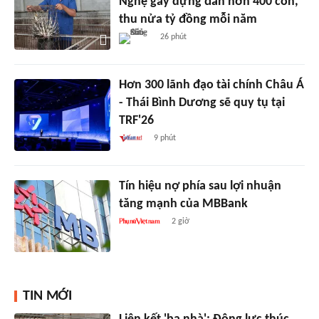
Nghệ gây dựng đàn hơn 400 con,
thu nửa tỷ đồng mỗi năm
26 phút
Hơn 300 lãnh đạo tài chính Châu Á
- Thái Bình Dương sẽ quy tụ tại
TRF'26
9 phút
Tín hiệu nợ phía sau lợi nhuận
tăng mạnh của MBBank
2 giờ
TIN MỚI