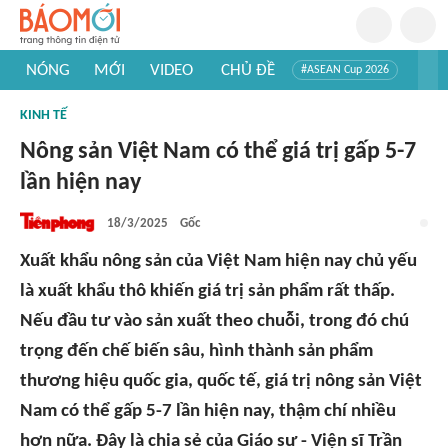
NÓNG
MỚI
VIDEO
CHỦ ĐỀ
#ASEAN Cup 2026
#Trí tuệ nhân tạo
#Mỹ - Iran
#Khám phá Việt Nam
KINH TẾ
#Khám phá thế giới
Nông sản Việt Nam có thể giá trị gấp 5-7
lần hiện nay
18/3/2025
Gốc
Xuất khẩu nông sản của Việt Nam hiện nay chủ yếu
là xuất khẩu thô khiến giá trị sản phẩm rất thấp.
Nếu đầu tư vào sản xuất theo chuỗi, trong đó chú
trọng đến chế biến sâu, hình thành sản phẩm
thương hiệu quốc gia, quốc tế, giá trị nông sản Việt
Nam có thể gấp 5-7 lần hiện nay, thậm chí nhiều
hơn nữa. Đây là chia sẻ của Giáo sư - Viện sĩ Trần