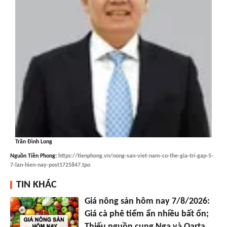
Trần Đình Long
Nguồn
Tiền Phong
:
https://tienphong.vn/nong-san-viet-nam-co-the-gia-tri-gap-5-
7-lan-hien-nay-post1725847.tpo
TIN KHÁC
Giá nông sản hôm nay 7/8/2026:
Giá cà phê tiểm ẩn nhiều bất ổn;
Thiếu nguồn cung Nga và Qarta,