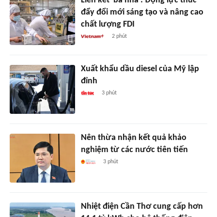
Liên kết 'ba nhà': Động lực thúc
đẩy đổi mới sáng tạo và nâng cao
chất lượng FDI
2 phút
Xuất khẩu dầu diesel của Mỹ lập
đỉnh
3 phút
Nên thừa nhận kết quả khảo
nghiệm từ các nước tiên tiến
3 phút
Nhiệt điện Cần Thơ cung cấp hơn