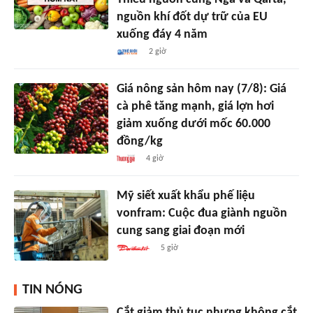
nguồn khí đốt dự trữ của EU
xuống đáy 4 năm
2 giờ
Giá nông sản hôm nay (7/8): Giá
cà phê tăng mạnh, giá lợn hơi
giảm xuống dưới mốc 60.000
đồng/kg
4 giờ
Mỹ siết xuất khẩu phế liệu
vonfram: Cuộc đua giành nguồn
cung sang giai đoạn mới
5 giờ
TIN NÓNG
Cắt giảm thủ tục nhưng không cắt