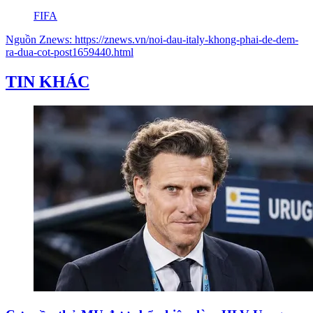
FIFA
Nguồn
Znews
:
https://znews.vn/noi-dau-italy-khong-phai-de-dem-
ra-dua-cot-post1659440.html
TIN KHÁC