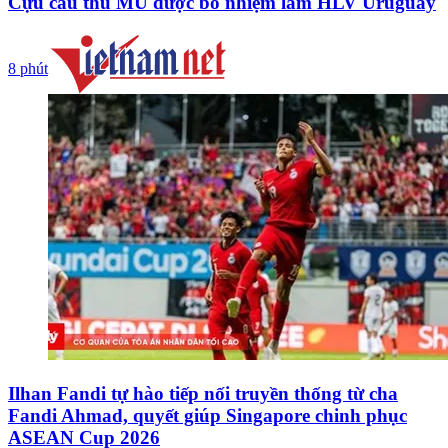
Cựu cầu thủ MU được bổ nhiệm làm HLV Uruguay
8 phút
Ilhan Fandi tự hào tiếp nối truyền thống từ cha
Fandi Ahmad, quyết giúp Singapore chinh phục
ASEAN Cup 2026