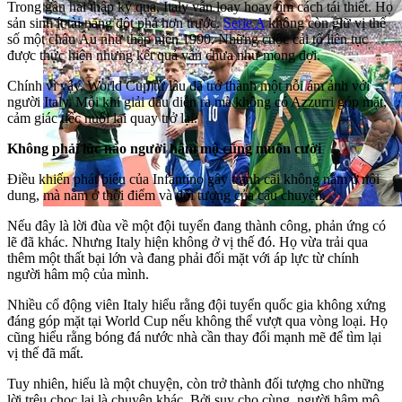
Trong gần hai thập kỷ qua, Italy vẫn loay hoay tìm cách tái thiết. Họ
sản sinh ít tài năng đột phá hơn trước.
Serie A
không còn giữ vị thế
số một châu Âu như thập niên 1990. Những cuộc cải tổ liên tục
được thực hiện nhưng kết quả vẫn chưa như mong đợi.
Chính vì vậy, World Cup từ lâu đã trở thành một nỗi ám ảnh với
người Italy. Mỗi khi giải đấu diễn ra mà không có Azzurri góp mặt,
cảm giác tiếc nuối lại quay trở lại.
Không phải lúc nào người hâm mộ cũng muốn cười
Điều khiến phát biểu của Infantino gây tranh cãi không nằm ở nội
dung, mà nằm ở thời điểm và đối tượng của câu chuyện.
Nếu đây là lời đùa về một đội tuyển đang thành công, phản ứng có
lẽ đã khác. Nhưng Italy hiện không ở vị thế đó. Họ vừa trải qua
thêm một thất bại lớn và đang phải đối mặt với áp lực từ chính
người hâm mộ của mình.
Nhiều cổ động viên Italy hiểu rằng đội tuyển quốc gia không xứng
đáng góp mặt tại World Cup nếu không thể vượt qua vòng loại. Họ
cũng hiểu rằng bóng đá nước nhà cần thay đổi mạnh mẽ để tìm lại
vị thế đã mất.
Tuy nhiên, hiểu là một chuyện, còn trở thành đối tượng cho những
lời trêu chọc lại là chuyện khác. Bởi suy cho cùng, người hâm mộ