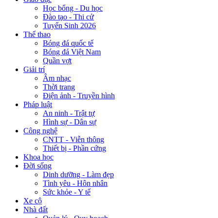
Học bổng - Du học
Đào tạo - Thi cử
Tuyển Sinh 2026
Thể thao
Bóng đá quốc tế
Bóng đá Việt Nam
Quần vợt
Giải trí
Âm nhạc
Thời trang
Điện ảnh - Truyền hình
Pháp luật
An ninh - Trật tự
Hình sự - Dân sự
Công nghệ
CNTT - Viễn thông
Thiết bị - Phần cứng
Khoa học
Đời sống
Dinh dưỡng - Làm đẹp
Tình yêu - Hôn nhân
Sức khỏe - Y tế
Xe cộ
Nhà đất