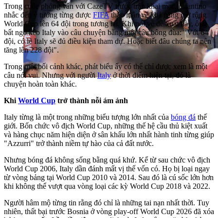
Trong cuộc phỏng vấn với CazeTV trước trận khai mạc, Infantino
nhắc đến ý tưởng từng được
FIFA
thảo luận về khả năng mở rộng
World Cup lên 64 đội trong tương lai. Khi nói về đề xuất này, ông
bất ngờ kéo Italy vào câu chuyện bằng một câu bông đùa: "Với 64
đội, có lẽ Italy sẽ đủ điều kiện tham dự. Hoặc biết đâu chúng ta nên
tăng lên 228 đội".
Trong một bối cảnh khác, phát biểu ấy có thể chỉ được xem là một
câu nói vui. Nhưng với người
Italy
ở thời điểm hiện tại, đó là
chuyện hoàn toàn khác.
Khi
World Cup
trở thành nỗi ám ảnh
Italy từng là một trong những biểu tượng lớn nhất của
bóng đá
thế
giới. Bốn chức vô địch World Cup, những thế hệ cầu thủ kiệt xuất
và hàng chục năm hiện diện ở sân khấu lớn nhất hành tinh từng giúp
"Azzurri" trở thành niềm tự hào của cả đất nước.
Nhưng bóng đá không sống bằng quá khứ. Kể từ sau chức vô địch
World Cup 2006, Italy dần đánh mất vị thế vốn có. Họ bị loại ngay
từ vòng bảng tại World Cup 2010 và 2014. Sau đó là cú sốc lớn hơn
khi không thể vượt qua vòng loại các kỳ World Cup 2018 và 2022.
Người hâm mộ từng tin rằng đó chỉ là những tai nạn nhất thời. Tuy
nhiên, thất bại trước Bosnia ở vòng play-off World Cup 2026 đã xóa