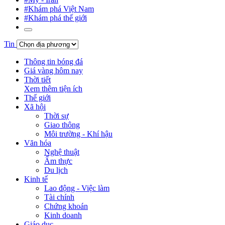
#Khám phá Việt Nam
#Khám phá thế giới
Tin
Thông tin bóng đá
Giá vàng hôm nay
Thời tiết
Xem thêm tiện ích
Thế giới
Xã hội
Thời sự
Giao thông
Môi trường - Khí hậu
Văn hóa
Nghệ thuật
Ẩm thực
Du lịch
Kinh tế
Lao động - Việc làm
Tài chính
Chứng khoán
Kinh doanh
Giáo dục