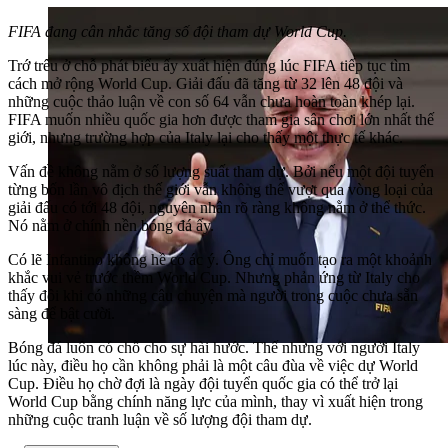
FIFA đang cân nhắc tăng số đội tham dự World Cup.
Trớ trêu ở chỗ phát biểu ấy xuất hiện đúng lúc FIFA tiếp tục tìm
cách mở rộng World Cup. Giải đấu đã tăng từ 32 lên 48 đội và
những cuộc thảo luận về con số 64 vẫn chưa hoàn toàn khép lại.
FIFA muốn nhiều quốc gia hơn được tham gia sân chơi lớn nhất thế
giới, nhưng trường hợp của Italy lại cho thấy một thực tế khác.
Vấn đề không nằm ở số lượng suất tham dự. Bởi nếu một đội tuyển
từng bốn lần vô địch thế giới vẫn không thể vượt qua vòng loại của
giải đấu có tới 48 đội, nguyên nhân rõ ràng không nằm ở thể thức.
Nó nằm ở chính nền bóng đá ấy.
Có lẽ Infantino không hề có ác ý. Ông chỉ muốn tạo ra một khoảnh
khắc vui vẻ trước thềm World Cup. Nhưng phản ứng từ Italy cho
thấy đôi khi có những câu chuyện mà người trong cuộc chưa sẵn
sàng để bật cười.
Bóng đá luôn có chỗ cho sự hài hước. Thế nhưng với người Italy
lúc này, điều họ cần không phải là một câu đùa về việc dự World
Cup. Điều họ chờ đợi là ngày đội tuyển quốc gia có thể trở lại
World Cup bằng chính năng lực của mình, thay vì xuất hiện trong
những cuộc tranh luận về số lượng đội tham dự.