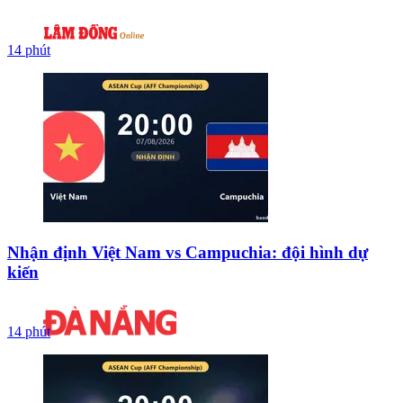
14 phút
Nhận định Việt Nam vs Campuchia: đội hình dự
kiến
14 phút