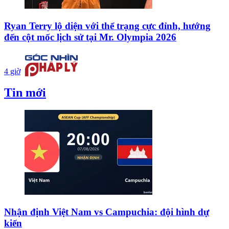
Ryan Terry lộ diện với thể trạng cực đỉnh, hướng
đến cột mốc lịch sử tại Mr. Olympia 2026
4 giờ
Tin mới
Nhận định Việt Nam vs Campuchia: đội hình dự
kiến