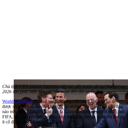
Chủ tịch FIFA Gianni Infantino tiếp tục gây tranh cãi tại World Cup
2026 sau phát biểu đùa cợt liên quan đến đội tuyển Italy.
World Cup 2026
đã khởi tranh, nhưng một trong những chủ đề
được nhắc đến nhiều nhất tại Italy lại không liên quan đến trận đấu
nào trên sân. Tâm điểm lần này là Gianni Infantino, người đứng đầu
FIFA, với một phát biểu tưởng như hài hước nhưng lại khiến không
ít cổ động viên "Azzurri" nổi giận.