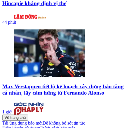
Hincapie khẳng định vị thế
44 phút
Max Verstappen tiết lộ kế hoạch xây dựng bảo tàng
cá nhân, lấy cảm hứng từ Fernando Alonso
1 giờ
Về trang chủ
Tải ứng dụng báo mới
Để không bỏ sót tin tức