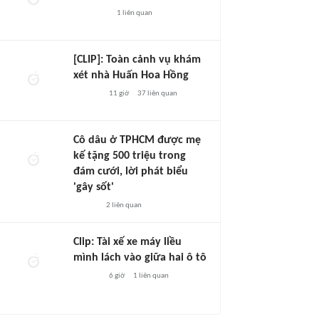
1
liên quan
[CLIP]: Toàn cảnh vụ khám
xét nhà Huấn Hoa Hồng
11 giờ
37
liên quan
Cô dâu ở TPHCM được mẹ
kế tặng 500 triệu trong
đám cưới, lời phát biểu
'gây sốt'
2
liên quan
Clip: Tài xế xe máy liều
mình lách vào giữa hai ô tô
6 giờ
1
liên quan