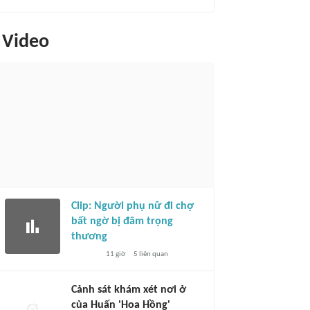
Video
Clip: Người phụ nữ đi chợ
bất ngờ bị đâm trọng
thương
11 giờ
5
liên quan
Cảnh sát khám xét nơi ở
của Huấn 'Hoa Hồng'