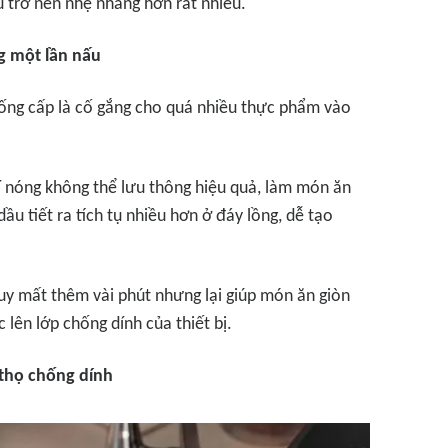
ấu trở nên nhẹ nhàng hơn rất nhiều.
g một lần nấu
uống cấp là cố gắng cho quá nhiều thực phẩm vào
í nóng không thể lưu thông hiệu quả, làm món ăn
ầu tiết ra tích tụ nhiều hơn ở đáy lồng, dễ tạo
uy mất thêm vài phút nhưng lại giúp món ăn giòn
 lên lớp chống dính của thiết bị.
 thọ chống dính