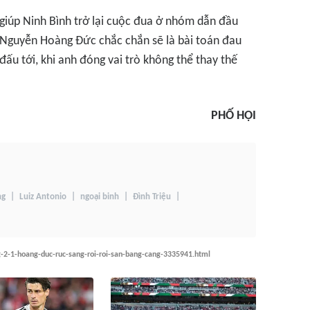
 giúp Ninh Bình trở lại cuộc đua ở nhóm dẫn đầu
a Nguyễn Hoàng Đức chắc chắn sẽ là bài toán đau
ấu tới, khi anh đóng vai trò không thể thay thế
PHỐ HỘI
ng
Luiz Antonio
ngoại binh
Đình Triệu
-2-1-hoang-duc-ruc-sang-roi-roi-san-bang-cang-3335941.html