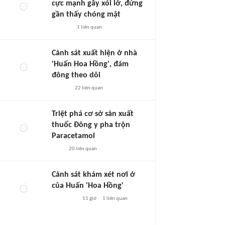
cực mạnh gây xói lở, đứng
gần thấy chóng mặt
1
liên quan
Cảnh sát xuất hiện ở nhà
'Huấn Hoa Hồng', đám
đông theo dõi
22
liên quan
Triệt phá cơ sở sản xuất
thuốc Đông y pha trộn
Paracetamol
20
liên quan
Cảnh sát khám xét nơi ở
của Huấn 'Hoa Hồng'
11 giờ
1
liên quan