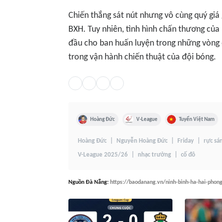
Chiến thắng sát nút nhưng vô cùng quý giá
BXH. Tuy nhiên, tình hình chấn thương củ
đầu cho ban huấn luyện trong những vòng đ
trong vận hành chiến thuật của đội bóng.
Hoàng Đức
V-League
Tuyển Việt Nam
Hoàng Đức
Nguyễn Hoàng Đức
Friday
rực sá
V-League 2025/26
nhạc trưởng
cố đô
Nguồn
Đà Nẵng
:
https://baodanang.vn/ninh-binh-ha-hai-phong