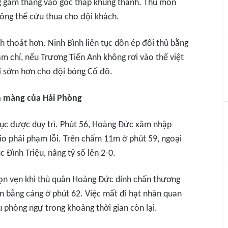
g găm thẳng vào góc thấp khung thành. Thủ môn
ông thể cứu thua cho đội khách.
h thoát hơn. Ninh Bình liên tục dồn ép đối thủ bằng
m chí, nếu Trương Tiến Anh không rơi vào thế việt
ôi sớm hơn cho đội bóng Cố đô.
ộn màng của Hải Phòng
 tục được duy trì. Phút 56, Hoàng Đức xâm nhập
o phải phạm lỗi. Trên chấm 11m ở phút 59, ngoại
c Đình Triệu, nâng tỷ số lên 2-0.
rọn vẹn khi thủ quân Hoàng Đức dính chấn thương
ân bằng cáng ở phút 62. Việc mất đi hạt nhân quan
u phòng ngự trong khoảng thời gian còn lại.