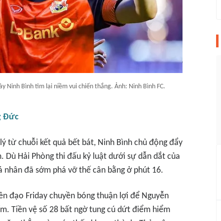
Ninh Bình tìm lại niềm vui chiến thắng. Ảnh: Ninh Bình FC.
g Đức
ý từ chuỗi kết quả bết bát, Ninh Bình chủ động đẩy
 Dù Hải Phòng thi đấu kỷ luật dưới sự dẫn dắt của
á nhân đã sớm phá vỡ thế cân bằng ở phút 16.
tiền đạo Friday chuyền bóng thuận lợi để Nguyễn
m. Tiền vệ số 28 bất ngờ tung cú dứt điểm hiểm