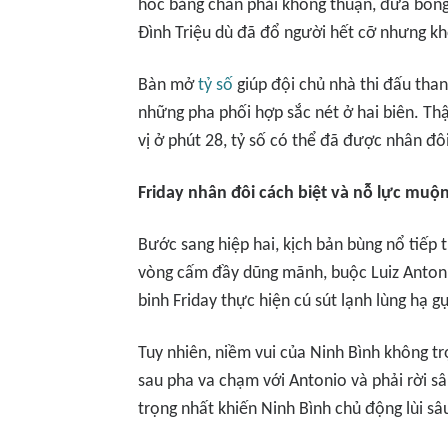
hóc bằng chân phải không thuận, đưa bón
Đình Triệu dù đã đổ người hết cỡ nhưng kh
Bàn mở
tỷ số
giúp đội chủ nhà thi đấu than
những pha phối hợp sắc nét ở hai biên. Thậ
vị ở phút 28, tỷ số có thể đã được nhân đ
Friday nhân đôi cách biệt và nỗ lực mu
Bước sang hiệp hai, kịch bản bùng nổ tiếp
vòng cấm đầy dũng mãnh, buộc Luiz Antoni
binh Friday thực hiện cú sút lạnh lùng hạ gụ
Tuy nhiên, niềm vui của Ninh Bình không t
sau pha va chạm với Antonio và phải rời s
trọng nhất khiến Ninh Bình chủ động lùi sâ