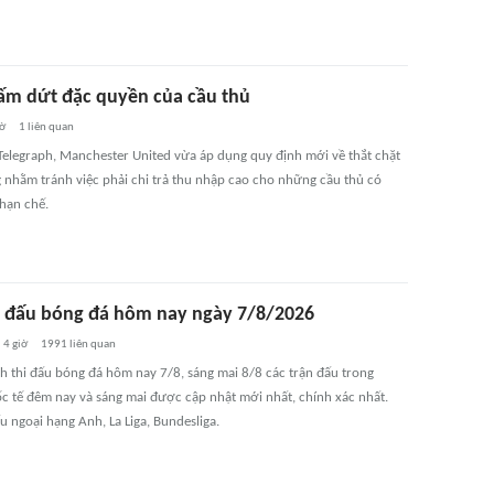
m dứt đặc quyền của cầu thủ
iờ
1
liên quan
Telegraph, Manchester United vừa áp dụng quy định mới về thắt chặt
 nhằm tránh việc phải chi trả thu nhập cao cho những cầu thủ có
hạn chế.
hi đấu bóng đá hôm nay ngày 7/8/2026
4 giờ
1991
liên quan
ch thi đấu bóng đá hôm nay 7/8, sáng mai 8/8 các trận đấu trong
c tế đêm nay và sáng mai được cập nhật mới nhất, chính xác nhất.
ấu ngoại hạng Anh, La Liga, Bundesliga.