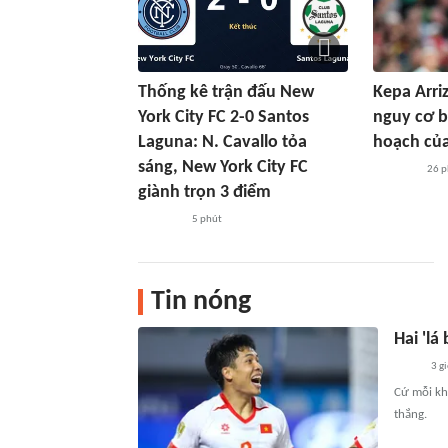
Thống kê trận đấu New
Kepa Arri
York City FC 2-0 Santos
nguy cơ b
Laguna: N. Cavallo tỏa
hoạch của
sáng, New York City FC
26 p
giành trọn 3 điểm
5 phút
Tin nóng
Hai 'l
3 g
Cứ mỗi kh
thắng.