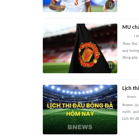
MU chấ
1 g
Theo The 
quỹ lương
đóng góp 
Lịch t
Bnews
Bnews. Lị
nước, quố
Lịch thi đ