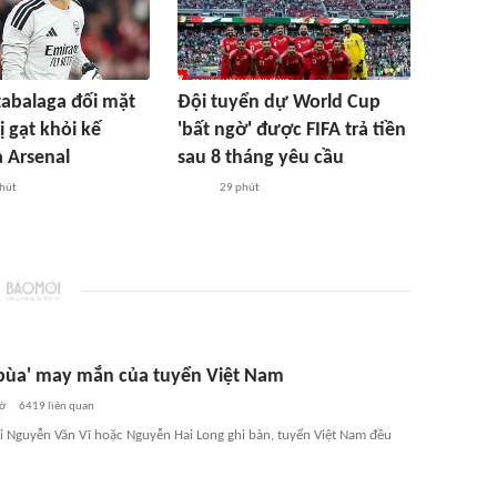
zabalaga đối mặt
Đội tuyển dự World Cup
ị gạt khỏi kế
'bất ngờ' được FIFA trả tiền
 Arsenal
sau 8 tháng yêu cầu
hút
29 phút
á bùa' may mắn của tuyển Việt Nam
iờ
6419
liên quan
i Nguyễn Văn Vĩ hoặc Nguyễn Hai Long ghi bàn, tuyển Việt Nam đều