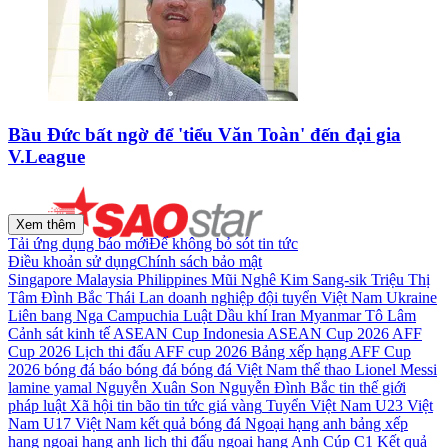
Bầu Đức bất ngờ để 'tiểu Văn Toàn' đến đại gia
V.League
Xem thêm
Tải ứng dụng báo mới
Để không bỏ sót tin tức
Điều khoản sử dụng
Chính sách bảo mật
Singapore
Malaysia
Philippines
Mũi Nghê
Kim Sang-sik
Triệu Thị
Tâm
Đình Bắc
Thái Lan
doanh nghiệp
đội tuyển Việt Nam
Ukraine
Liên bang Nga
Campuchia
Luật Dầu khí
Iran
Myanmar
Tô Lâm
Cảnh sát kinh tế
ASEAN Cup
Indonesia
ASEAN Cup 2026
AFF
Cup 2026
Lịch thi đấu AFF cup 2026
Bảng xếp hạng AFF Cup
2026
bóng đá
báo bóng đá
bóng đá Việt Nam
thể thao
Lionel Messi
lamine yamal
Nguyễn Xuân Son
Nguyễn Đình Bắc
tin thế giới
pháp luật
Xã hội
tin bão
tin tức
giá vàng
Tuyển Việt Nam
U23 Việt
Nam
U17 Việt Nam
kết quả bóng đá
Ngoại hạng anh
bảng xếp
hạng ngoại hạng anh
lịch thi đấu ngoại hạng Anh
Cúp C1
Kết quả