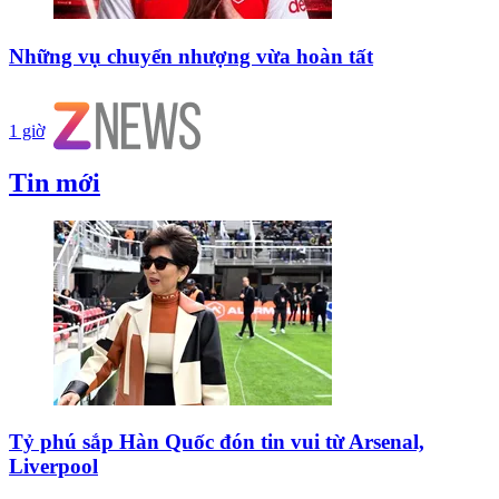
Những vụ chuyển nhượng vừa hoàn tất
1 giờ
Tin mới
Tỷ phú sắp Hàn Quốc đón tin vui từ Arsenal,
Liverpool