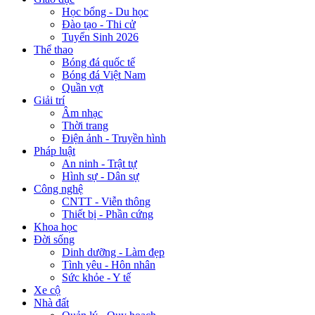
Học bổng - Du học
Đào tạo - Thi cử
Tuyển Sinh 2026
Thể thao
Bóng đá quốc tế
Bóng đá Việt Nam
Quần vợt
Giải trí
Âm nhạc
Thời trang
Điện ảnh - Truyền hình
Pháp luật
An ninh - Trật tự
Hình sự - Dân sự
Công nghệ
CNTT - Viễn thông
Thiết bị - Phần cứng
Khoa học
Đời sống
Dinh dưỡng - Làm đẹp
Tình yêu - Hôn nhân
Sức khỏe - Y tế
Xe cộ
Nhà đất