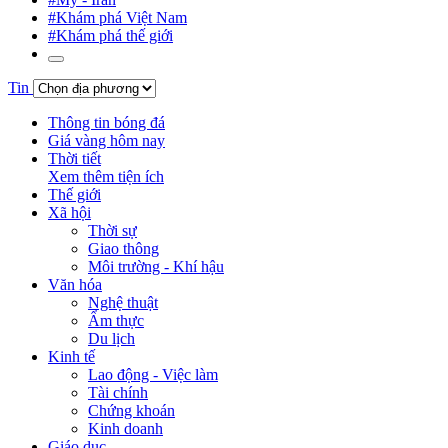
#Khám phá Việt Nam
#Khám phá thế giới
Tin
Thông tin bóng đá
Giá vàng hôm nay
Thời tiết
Xem thêm tiện ích
Thế giới
Xã hội
Thời sự
Giao thông
Môi trường - Khí hậu
Văn hóa
Nghệ thuật
Ẩm thực
Du lịch
Kinh tế
Lao động - Việc làm
Tài chính
Chứng khoán
Kinh doanh
Giáo dục