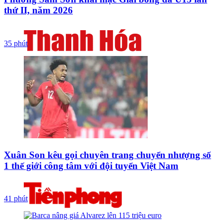
thứ II, năm 2026
35 phút
Xuân Son kêu gọi chuyên trang chuyển nhượng số
1 thế giới công tâm với đội tuyển Việt Nam
41 phút