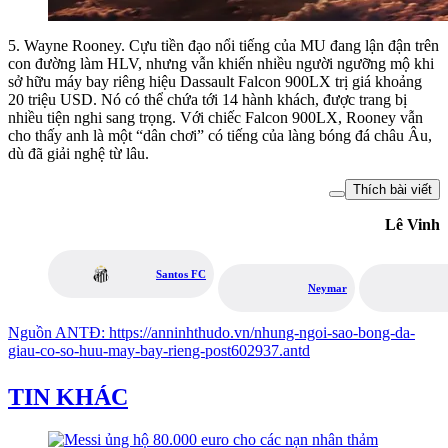
5. Wayne Rooney. Cựu tiền đạo nổi tiếng của MU đang lận đận trên
con đường làm HLV, nhưng vẫn khiến nhiều người ngưỡng mộ khi
sở hữu máy bay riêng hiệu Dassault Falcon 900LX trị giá khoảng
20 triệu USD. Nó có thể chứa tới 14 hành khách, được trang bị
nhiều tiện nghi sang trọng. Với chiếc Falcon 900LX, Rooney vẫn
cho thấy anh là một “dân chơi” có tiếng của làng bóng đá châu Âu,
dù đã giải nghệ từ lâu.
Thích bài viết
Lê Vinh
Santos FC
Neymar
Nguồn
ANTĐ
:
https://anninhthudo.vn/nhung-ngoi-sao-bong-da-
giau-co-so-huu-may-bay-rieng-post602937.antd
TIN KHÁC