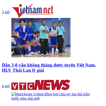
3 giờ
Dẫn 3-0 vẫn không thắng được tuyển Việt Nam,
HLV Thái Lan lý giải
4 giờ