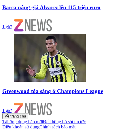
Barca nâng giá Alvarez lên 115 triệu euro
1 giờ
Greenwood tỏa sáng ở Champions League
1 giờ
Về trang chủ
Tải ứng dụng báo mới
Để không bỏ sót tin tức
Điều khoản sử dụng
Chính sách bảo mật