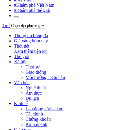
#Khám phá Việt Nam
#Khám phá thế giới
Tin
Thông tin bóng đá
Giá vàng hôm nay
Thời tiết
Xem thêm tiện ích
Thế giới
Xã hội
Thời sự
Giao thông
Môi trường - Khí hậu
Văn hóa
Nghệ thuật
Ẩm thực
Du lịch
Kinh tế
Lao động - Việc làm
Tài chính
Chứng khoán
Kinh doanh
Giáo dục