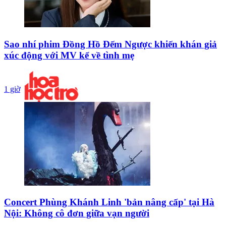
Sao nhí phim Đồng Hồ Đếm Ngược khiến khán giả
xúc động với MV kể về tình mẹ
1 giờ
Concert Phùng Khánh Linh 'bản nâng cấp' tại Hà
Nội: Không cô đơn giữa vạn người