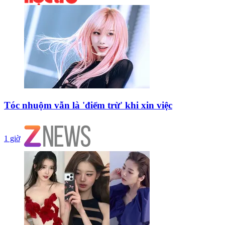
Tóc nhuộm vẫn là 'điểm trừ' khi xin việc
1 giờ