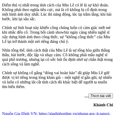
Điểm thú vị nhất trong tính cách của Miu Lê có lẽ là sự khó đoán.
Không phải theo nghĩa tiêu cực, mà là cô không bị cố định trong
một hình ảnh duy nhất. Lúc thì năng động, lúc lại trầm lắng; khi hài
hước, khi lại sâu sắc.
Chính sự linh hoạt này khiến công chúng luôn có cảm giác mới mẻ
khi nhắc đến cô. Trong bối cảnh showbiz ngày càng nhiều nghệ sĩ
xây dựng hình ảnh theo công thức, sự “không công thức” của Miu
Lê lại trở thành một nét riêng đáng chú ý.
Nhìn tổng thể, tính cách thật của Miu Lê là sự tổng hòa giữa thẳng
thắn, hài hước, độc lập và nhạy cảm. Cô không phải mẫu nghệ sĩ
quá phô trương, nhưng lại có sức hút ổn định nhờ sự chân thật trong
cách sống và làm nghề.
Chính sự không cố gắng “đóng vai hoàn hảo” đã giúp Miu Lê giữ
được vị trí riêng trong lòng khán giả – một nghệ sĩ gần gũi, tự nhiên
và luôn có những lát cắt tính cách đủ khác biệt để người ta muốn
tìm hiểu thêm.
Thích bài viết
Khánh Chi
Nguồn
Gia Đình VN
:
https://giadinhonline.vn/nhung-goc-it-nguoi-