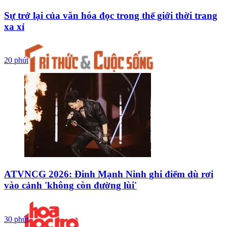
Sự trở lại của văn hóa đọc trong thế giới thời trang
xa xỉ
20 phút
ATVNCG 2026: Đinh Mạnh Ninh ghi điểm dù rơi
vào cảnh 'không còn đường lùi'
30 phút