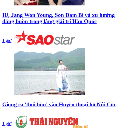
IU, Jang Won Young, Son Dam Bi và xu hướng
đáng buồn trong làng giải trí Hàn Quốc
1 giờ
Giọng ca 'thổi hồn' vào Huyền thoại hồ Núi Cốc
1 giờ