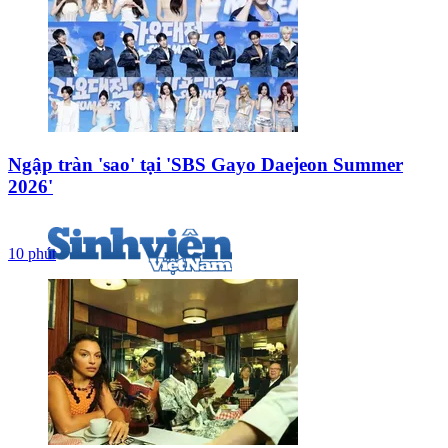
Ngập tràn 'sao' tại 'SBS Gayo Daejeon Summer
2026'
10 phút