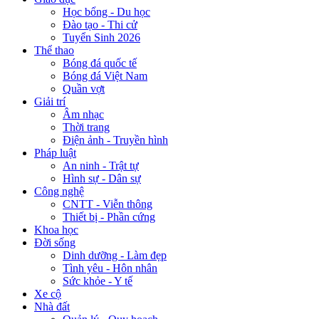
Học bổng - Du học
Đào tạo - Thi cử
Tuyển Sinh 2026
Thể thao
Bóng đá quốc tế
Bóng đá Việt Nam
Quần vợt
Giải trí
Âm nhạc
Thời trang
Điện ảnh - Truyền hình
Pháp luật
An ninh - Trật tự
Hình sự - Dân sự
Công nghệ
CNTT - Viễn thông
Thiết bị - Phần cứng
Khoa học
Đời sống
Dinh dưỡng - Làm đẹp
Tình yêu - Hôn nhân
Sức khỏe - Y tế
Xe cộ
Nhà đất