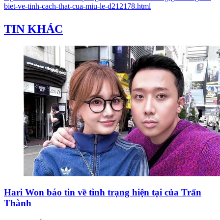
biet-ve-tinh-cach-that-cua-miu-le-d212178.html
TIN KHÁC
Hari Won báo tin về tình trạng hiện tại của Trấn
Thành