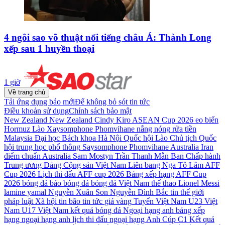
4 ngôi sao võ thuật nổi tiếng châu Á: Thành Long
xếp sau 1 huyền thoại
1 giờ
Về trang chủ
Tải ứng dụng báo mới
Để không bỏ sót tin tức
Điều khoản sử dụng
Chính sách bảo mật
New Zealand
New Zealand Cindy Kiro
ASEAN Cup 2026
eo biển
Hormuz
Lào
Xaysomphone Phomvihane
nắng nóng
rửa tiền
Malaysia
Đại học Bách khoa Hà Nội
Quốc hội Lào
Chủ tịch Quốc
hội
trung học phổ thông
Saysomphone Phomvihane
Australia
Iran
điểm chuẩn
Australia Sam Mostyn
Trần Thanh Mẫn
Ban Chấp hành
Trung ương Đảng Cộng sản Việt Nam
Liên bang Nga
Tô Lâm
AFF
Cup 2026
Lịch thi đấu AFF cup 2026
Bảng xếp hạng AFF Cup
2026
bóng đá
báo bóng đá
bóng đá Việt Nam
thể thao
Lionel Messi
lamine yamal
Nguyễn Xuân Son
Nguyễn Đình Bắc
tin thế giới
pháp luật
Xã hội
tin bão
tin tức
giá vàng
Tuyển Việt Nam
U23 Việt
Nam
U17 Việt Nam
kết quả bóng đá
Ngoại hạng anh
bảng xếp
hạng ngoại hạng anh
lịch thi đấu ngoại hạng Anh
Cúp C1
Kết quả