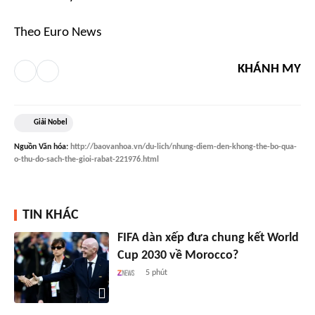
Theo Euro News
KHÁNH MY
Giải Nobel
Nguồn
Văn hóa
:
http://baovanhoa.vn/du-lich/nhung-diem-den-khong-the-bo-qua-
o-thu-do-sach-the-gioi-rabat-221976.html
TIN KHÁC
FIFA dàn xếp đưa chung kết World
Cup 2030 về Morocco?
5 phút