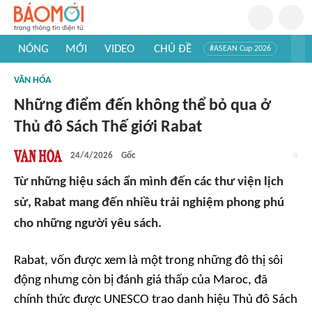
NÓNG
MỚI
VIDEO
CHỦ ĐỀ
#ASEAN Cup 2026
#Trí tuệ nhân tạo
#Mỹ - Iran
#Khám phá Việt Nam
VĂN HÓA
#Khám phá thế giới
Những điểm đến không thể bỏ qua ở
Thủ đô Sách Thế giới Rabat
24/4/2026
Gốc
Từ những hiệu sách ẩn mình đến các thư viện lịch
sử, Rabat mang đến nhiều trải nghiệm phong phú
cho những người yêu sách.
Rabat, vốn được xem là một trong những đô thị sôi
động nhưng còn bị đánh giá thấp của Maroc, đã
chính thức được UNESCO trao danh hiệu Thủ đô Sách