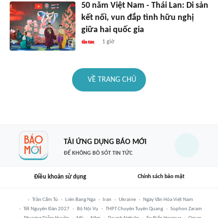
50 năm Việt Nam - Thái Lan: Di sản
kết nối, vun đắp tình hữu nghị
giữa hai quốc gia
1 giờ
VỀ TRANG CHỦ
TẢI ỨNG DỤNG BÁO MỚI
ĐỂ KHÔNG BỎ SÓT TIN TỨC
Điều khoản sử dụng
Chính sách bảo mật
Trần Cẩm Tú
Liên Bang Nga
Iran
Ukraine
Ngày Văn Hóa Việt Nam
Tết Nguyên Đán 2027
Bộ Nội Vụ
THPT Chuyên Tuyên Quang
Sophon Zaram
Phương Diễm Huyền
Mỹ
Năm
Doanh Nghiệp
Eo Biển Hormuz
Oman