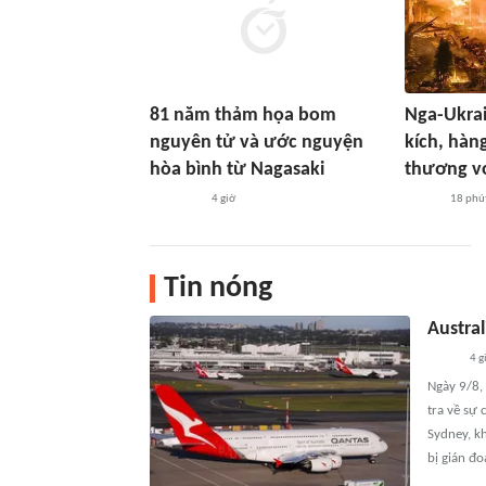
81 năm thảm họa bom
Nga-Ukrai
nguyên tử và ước nguyện
kích, hàn
hòa bình từ Nagasaki
thương v
4 giờ
18 phú
Tin nóng
Austra
4 g
Ngày 9/8,
tra về sự
Sydney, k
bị gián đo