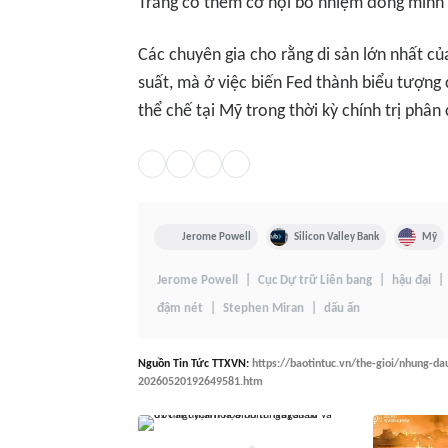
Trắng có thêm cơ hội bổ nhiệm đồng minh 
Các chuyên gia cho rằng di sản lớn nhất củ
suất, mà ở việc biến Fed thành biểu tượng 
thể chế tại Mỹ trong thời kỳ chính trị phân
Jerome Powell
Silicon Valley Bank
Mỹ
Jerome Powell
Cục Dự trữ Liên bang
hậu đại
đậm nét
Stephen Miran
dấu ấn
Nguồn
Tin Tức TTXVN
:
https://baotintuc.vn/the-gioi/nhung-d
20260520192649581.htm