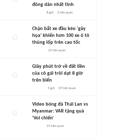
đông dân nhất tỉnh
8 giờ
2
liên quan
Chặn bắt xe đầu kéo 'gây
họa' khiến hơn 100 xe ô tô
thủng lốp trên cao tốc
32
liên quan
Giây phút trở về đất liền
của cô gái trôi dạt 8 giờ
trên biển
5 giờ
59
liên quan
Video bóng đá Thái Lan vs
Myanmar: VAR tặng quà
'Voi chiến'
24
liên quan