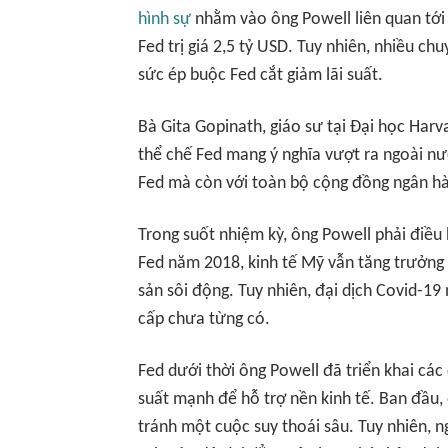
hình sự
nhằm vào ông Powell liên quan tới l
Fed trị giá 2,5 tỷ USD. Tuy nhiên, nhiều ch
sức ép buộc Fed cắt giảm lãi suất.
Bà Gita Gopinath, giáo sư tại Đại học Harv
thể chế Fed mang ý nghĩa vượt ra ngoài nư
Fed mà còn với toàn bộ cộng đồng ngân h
Trong suốt nhiệm kỳ, ông Powell phải điều 
Fed năm 2018, kinh tế Mỹ vẫn tăng trưởng ổn
sản sôi động. Tuy nhiên, đại dịch Covid-1
cấp chưa từng có.
Fed dưới thời ông Powell đã triển khai các
suất mạnh để hỗ trợ nền kinh tế. Ban đầu, 
tránh một cuộc suy thoái sâu. Tuy nhiên, ng