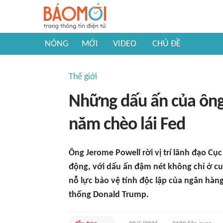
NÓNG
MỚI
VIDEO
CHỦ ĐỀ
Thế giới
Những dấu ấn của ông
năm chèo lái Fed
Ông Jerome Powell rời vị trí lãnh đạo Cụ
động, với dấu ấn đậm nét không chỉ ở cu
nỗ lực bảo vệ tính độc lập của ngân hàn
thống Donald Trump.