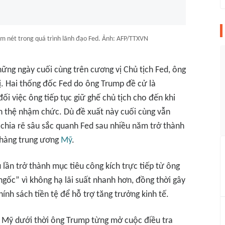
ậm nét trong quá trình lãnh đạo Fed. Ảnh: AFP/TTXVN
hững ngày cuối cùng trên cương vị Chủ tịch Fed, ông
ị. Hai thống đốc Fed do ông Trump đề cử là
 việc ông tiếp tục giữ ghế chủ tịch cho đến khi
n thệ nhậm chức. Dù đề xuất này cuối cùng vẫn
chia rẽ sâu sắc quanh Fed sau nhiều năm trở thành
 hàng trung ương
Mỹ
.
lần trở thành mục tiêu công kích trực tiếp từ ông
gốc” vì không hạ lãi suất nhanh hơn, đồng thời gây
ính sách tiền tệ để hỗ trợ tăng trưởng kinh tế.
 Mỹ dưới thời ông Trump từng mở cuộc điều tra