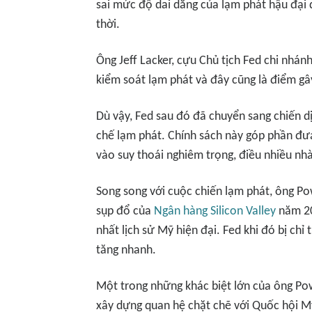
sai mức độ dai dẳng của lạm phát hậu đại d
thời.
Ông Jeff Lacker, cựu Chủ tịch Fed chi nhán
kiểm soát lạm phát và đây cũng là điểm gây
Dù vậy, Fed sau đó đã chuyển sang chiến d
chế lạm phát. Chính sách này góp phần đư
vào suy thoái nghiêm trọng, điều nhiều nhà
Song song với cuộc chiến lạm phát, ông Po
sụp đổ của
Ngân hàng Silicon Valley
năm 20
nhất lịch sử Mỹ hiện đại. Fed khi đó bị chỉ t
tăng nhanh.
Một trong những khác biệt lớn của ông Powe
xây dựng quan hệ chặt chẽ với Quốc hội Mỹ