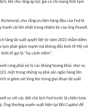
ịch, khi cho rằng áp lực giá cả chỉ mang tính tạm
h Richmond, cho rằng ưu tiên hàng đầu của Fed là
 tranh cãi lớn nhất trong nhiệm kỳ của ông Powell.
ịch tăng lãi suất quyết liệt từ năm 2022 nhằm kiềm
a lạm phát giảm mạnh mà không đẩy kinh tế Mỹ rơi
 kinh tế gọi là “hạ cánh mềm”.
well cũng phải xử lý các khủng hoảng khác như vụ
23, một trong những vụ phá sản ngân hàng lớn
rích vì giám sát lỏng lẻo trong giai đoạn lãi suất
ll so với các đời chủ tịch Fed trước là chiến lược
. Ông thường xuyên xuất hiện tại Đồi Capitol để