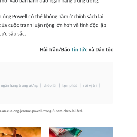
mới vào ban lãnh đạo ngân hàng trung ương.
a ông Powell có thể không nằm ở chính sách lãi
của cuộc tranh luận rộng lớn hơn về tính độc lập
 cực sâu sắc.
Hải Trần/Báo
Tin tức
và Dân tộc
ngân hàng trung ương
chèo lái
lạm phát
rời vị trí
au-an-cua-ong-jerome-powell-trong-8-nam-cheo-lai-fed-