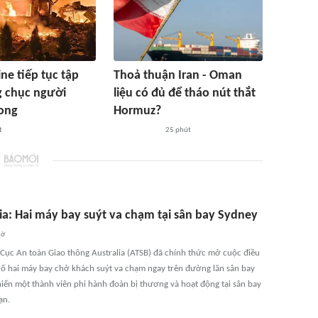
ne tiếp tục tập
Thoả thuận Iran - Oman
g chục người
liệu có đủ để tháo nút thắt
ong
Hormuz?
t
25 phút
lia: Hai máy bay suýt va chạm tại sân bay Sydney
iờ
 Cục An toàn Giao thông Australia (ATSB) đã chính thức mở cuộc điều
 cố hai máy bay chở khách suýt va chạm ngay trên đường lăn sân bay
hiến một thành viên phi hành đoàn bị thương và hoạt động tại sân bay
ạn.