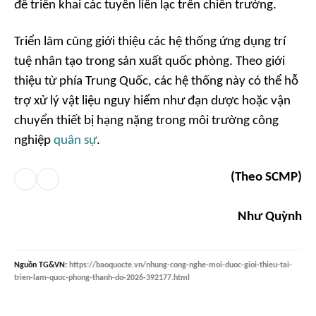
để triển khai các tuyến liên lạc trên chiến trường.
Triển lãm cũng giới thiệu các hệ thống ứng dụng trí
tuệ nhân tạo trong sản xuất quốc phòng. Theo giới
thiệu từ phía Trung Quốc, các hệ thống này có thể hỗ
trợ xử lý vật liệu nguy hiểm như đạn dược hoặc vận
chuyển thiết bị hạng nặng trong môi trường công
nghiệp
quân sự
.
(Theo SCMP)
Như Quỳnh
Nguồn
TG&VN
:
https://baoquocte.vn/nhung-cong-nghe-moi-duoc-gioi-thieu-tai-
trien-lam-quoc-phong-thanh-do-2026-392177.html