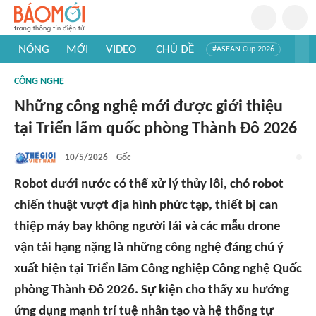
NÓNG
MỚI
VIDEO
CHỦ ĐỀ
#ASEAN Cup 2026
#Trí tuệ nhân tạo
#Mỹ - Iran
#Khám phá Việt Nam
CÔNG NGHỆ
#Khám phá thế giới
Những công nghệ mới được giới thiệu
tại Triển lãm quốc phòng Thành Đô 2026
10/5/2026
Gốc
Robot dưới nước có thể xử lý thủy lôi, chó robot
chiến thuật vượt địa hình phức tạp, thiết bị can
thiệp máy bay không người lái và các mẫu drone
vận tải hạng nặng là những công nghệ đáng chú ý
xuất hiện tại Triển lãm Công nghiệp Công nghệ Quốc
phòng Thành Đô 2026. Sự kiện cho thấy xu hướng
ứng dụng mạnh trí tuệ nhân tạo và hệ thống tự