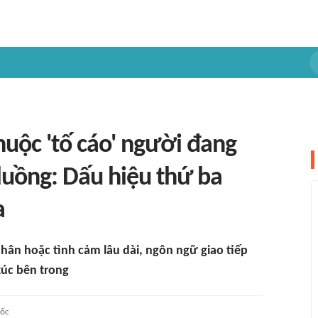
uộc 'tố cáo' người đang
luồng: Dấu hiệu thứ ba
a
nhân hoặc tình cảm lâu dài, ngôn ngữ giao tiếp
xúc bên trong
ốc