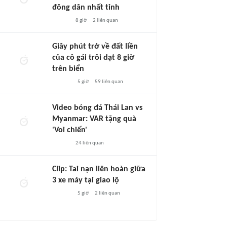
đông dân nhất tỉnh
8 giờ
2
liên quan
Giây phút trở về đất liền
của cô gái trôi dạt 8 giờ
trên biển
5 giờ
59
liên quan
Video bóng đá Thái Lan vs
Myanmar: VAR tặng quà
'Voi chiến'
24
liên quan
Clip: Tai nạn liên hoàn giữa
3 xe máy tại giao lộ
5 giờ
2
liên quan