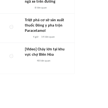
ngã xe trên đường
8
liên quan
Triệt phá cơ sở sản xuất
thuốc Đông y pha trộn
Paracetamol
4 giờ
14
liên quan
[Video] Cháy lớn tại khu
vực chợ Biên Hòa
48
liên quan