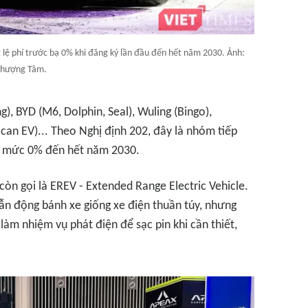
lệ phí trước bạ 0% khi đăng ký lần đầu đến hết năm 2030. Ảnh:
hượng Tâm.
, BYD (M6, Dolphin, Seal), Wuling (Bingo),
can EV)... Theo Nghị định 202, đây là nhóm tiếp
 ở mức 0% đến hết năm 2030.
òn gọi là EREV - Extended Range Electric Vehicle.
ẫn động bánh xe giống xe điện thuần túy, nhưng
àm nhiệm vụ phát điện để sạc pin khi cần thiết,