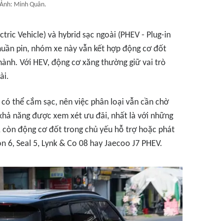
 Ảnh: Minh Quân.
tric Vehicle) và hybrid sạc ngoài (PHEV - Plug-in
 thuần pin, nhóm xe này vẫn kết hợp động cơ đốt
hành. Với HEV, động cơ xăng thường giữ vai trò
ài.
 có thể cắm sạc, nên việc phân loại vẫn cần chờ
khả năng được xem xét ưu đãi, nhất là với những
 còn động cơ đốt trong chủ yếu hỗ trợ hoặc phát
n 6, Seal 5, Lynk & Co 08 hay Jaecoo J7 PHEV.