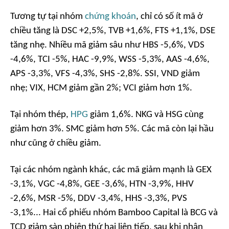
Tương tự tại nhóm
chứng khoán
, chỉ có số ít mã ở
chiều tăng là DSC +2,5%, TVB +1,6%, FTS +1,1%, DSE
tăng nhẹ. Nhiều mã giảm sâu như HBS -5,6%, VDS
-4,6%, TCI -5%, HAC -9,9%, WSS -5,3%, AAS -4,6%,
APS -3,3%, VFS -4,3%, SHS -2,8%. SSI, VND giảm
nhẹ; VIX, HCM giảm gần 2%; VCI giảm hơn 1%.
Tại nhóm thép,
HPG
giảm 1,6%. NKG và HSG cùng
giảm hơn 3%. SMC giảm hơn 5%. Các mã còn lại hầu
như cũng ở chiều giảm.
Tại các nhóm ngành khác, các mã giảm mạnh là GEX
-3,1%, VGC -4,8%, GEE -3,6%, HTN -3,9%, HHV
-2,6%, MSR -5%, DDV -3,4%, HHS -3,3%, PVS
-3,1%... Hai cổ phiếu nhóm Bamboo Capital là BCG và
TCD giảm sàn phiên thứ hai liên tiếp, sau khi nhận