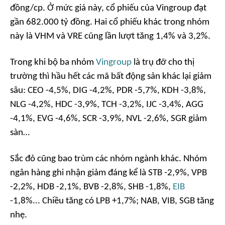
đồng/cp. Ở mức giá này, cổ phiếu của Vingroup đạt
gần 682.000 tỷ đồng. Hai cổ phiếu khác trong nhóm
này là VHM và VRE cũng lần lượt tăng 1,4% và 3,2%.
Trong khi bộ ba nhóm
Vingroup
là trụ đỡ cho thị
trường thì hầu hết các mã bất động sản khác lại giảm
sâu: CEO -4,5%, DIG -4,2%, PDR -5,7%, KDH -3,8%,
NLG -4,2%, HDC -3,9%, TCH -3,2%, IJC -3,4%, AGG
-4,1%, EVG -4,6%, SCR -3,9%, NVL -2,6%, SGR giảm
sàn…
Sắc đỏ cũng bao trùm các nhóm ngành khác. Nhóm
ngân hàng ghi nhận giảm đáng kể là STB -2,9%, VPB
-2,2%, HDB -2,1%, BVB -2,8%, SHB -1,8%,
EIB
-1,8%... Chiều tăng có LPB +1,7%; NAB, VIB, SGB tăng
nhẹ.