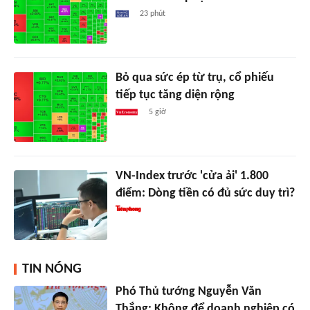
23 phút
Bỏ qua sức ép từ trụ, cổ phiếu
tiếp tục tăng diện rộng
5 giờ
VN-Index trước 'cửa ải' 1.800
điểm: Dòng tiền có đủ sức duy trì?
TIN NÓNG
Phó Thủ tướng Nguyễn Văn
Thắng: Không để doanh nghiệp có