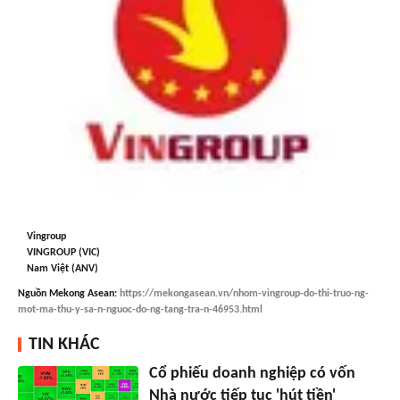
Vingroup
VINGROUP (VIC)
Nam Việt (ANV)
Nguồn
Mekong Asean
:
https://mekongasean.vn/nhom-vingroup-do-thi-truo-ng-
mot-ma-thu-y-sa-n-nguoc-do-ng-tang-tra-n-46953.html
TIN KHÁC
Cổ phiếu doanh nghiệp có vốn
Nhà nước tiếp tục 'hút tiền'