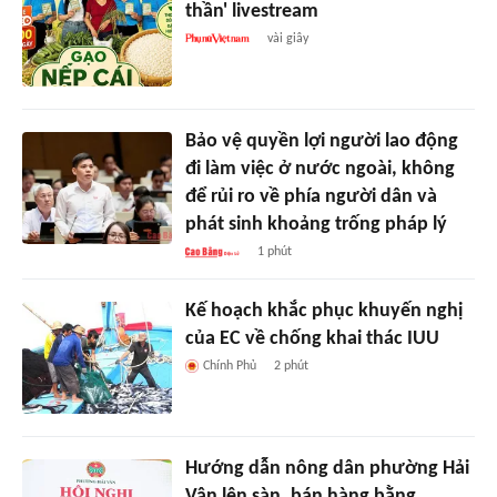
thần' livestream
vài giây
Bảo vệ quyền lợi người lao động
đi làm việc ở nước ngoài, không
để rủi ro về phía người dân và
phát sinh khoảng trống pháp lý
1 phút
Kế hoạch khắc phục khuyến nghị
của EC về chống khai thác IUU
Chính Phủ
2 phút
Hướng dẫn nông dân phường Hải
Vân lên sàn, bán hàng bằng