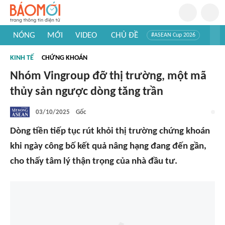
NÓNG
MỚI
VIDEO
CHỦ ĐỀ
#ASEAN Cup 2026
#Tuyển sinh đại học 2026
#Trí tuệ nhân tạo
#Mỹ - Iran
KINH TẾ
CHỨNG KHOÁN
#Khám phá Việt Nam
#Khám phá thế giới
Nhóm Vingroup đỡ thị trường, một mã
thủy sản ngược dòng tăng trần
03/10/2025
Gốc
Dòng tiền tiếp tục rút khỏi thị trường chứng khoán
khi ngày công bố kết quả nâng hạng đang đến gần,
cho thấy tâm lý thận trọng của nhà đầu tư.