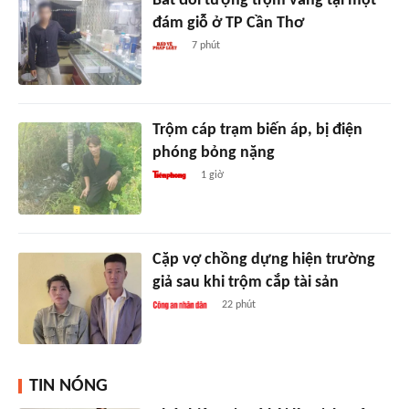
Bắt đối tượng trộm vàng tại một
đám giỗ ở TP Cần Thơ
7 phút
Trộm cáp trạm biến áp, bị điện
phóng bỏng nặng
1 giờ
Cặp vợ chồng dựng hiện trường
giả sau khi trộm cắp tài sản
22 phút
TIN NÓNG