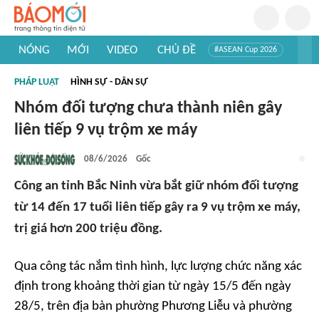
NÓNG
MỚI
VIDEO
CHỦ ĐỀ
#ASEAN Cup 2026
#Trí tuệ nhân tạo
#Mỹ - Iran
#Khám phá Việt Nam
PHÁP LUẬT
HÌNH SỰ - DÂN SỰ
#Khám phá thế giới
Nhóm đối tượng chưa thành niên gây
liên tiếp 9 vụ trộm xe máy
08/6/2026
Gốc
Công an tỉnh Bắc Ninh vừa bắt giữ nhóm đối tượng
từ 14 đến 17 tuổi liên tiếp gây ra 9 vụ trộm xe máy,
trị giá hơn 200 triệu đồng.
Qua công tác nắm tình hình, lực lượng chức năng xác
định trong khoảng thời gian từ ngày 15/5 đến ngày
28/5, trên địa bàn phường Phương Liễu và phường