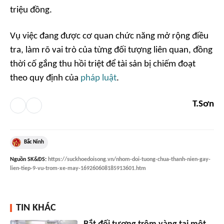
triệu đồng.
Vụ việc đang được cơ quan chức năng mở rộng điều
tra, làm rõ vai trò của từng đối tượng liên quan, đồng
thời cố gắng thu hồi triệt để tài sản bị chiếm đoạt
theo quy định của
pháp luật
.
T.Sơn
Bắc Ninh
Nguồn
SK&ĐS
:
https://suckhoedoisong.vn/nhom-doi-tuong-chua-thanh-nien-gay-
lien-tiep-9-vu-trom-xe-may-169260608185913601.htm
TIN KHÁC