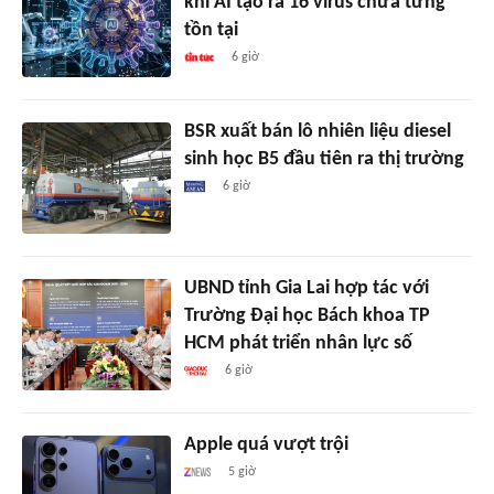
khi AI tạo ra 16 virus chưa từng
tồn tại
6 giờ
BSR xuất bán lô nhiên liệu diesel
sinh học B5 đầu tiên ra thị trường
6 giờ
UBND tỉnh Gia Lai hợp tác với
Trường Đại học Bách khoa TP
HCM phát triển nhân lực số
6 giờ
Apple quá vượt trội
5 giờ