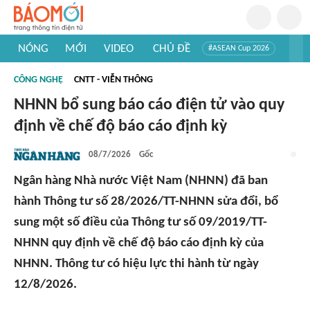
NÓNG
MỚI
VIDEO
CHỦ ĐỀ
#ASEAN Cup 2026
#Trí tuệ nhân tạo
#Mỹ - Iran
#Khám phá Việt Nam
CÔNG NGHỆ
CNTT - VIỄN THÔNG
#Khám phá thế giới
NHNN bổ sung báo cáo điện tử vào quy
định về chế độ báo cáo định kỳ
08/7/2026
Gốc
Ngân hàng Nhà nước Việt Nam (NHNN) đã ban
hành Thông tư số 28/2026/TT-NHNN sửa đổi, bổ
sung một số điều của Thông tư số 09/2019/TT-
NHNN quy định về chế độ báo cáo định kỳ của
NHNN. Thông tư có hiệu lực thi hành từ ngày
12/8/2026.