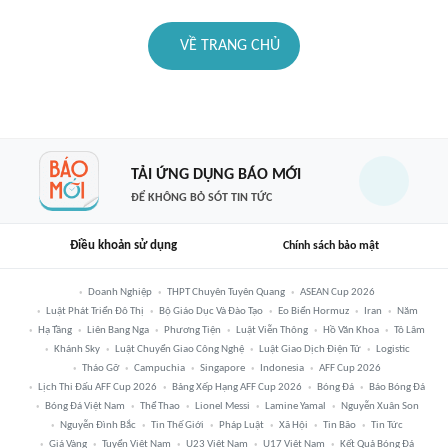
VỀ TRANG CHỦ
TẢI ỨNG DỤNG BÁO MỚI
ĐỂ KHÔNG BỎ SÓT TIN TỨC
Điều khoản sử dụng
Chính sách bảo mật
Doanh Nghiệp
THPT Chuyên Tuyên Quang
ASEAN Cup 2026
Luật Phát Triển Đô Thị
Bộ Giáo Dục Và Đào Tạo
Eo Biển Hormuz
Iran
Năm
Hạ Tầng
Liên Bang Nga
Phương Tiện
Luật Viễn Thông
Hồ Văn Khoa
Tô Lâm
Khánh Sky
Luật Chuyển Giao Công Nghệ
Luật Giao Dịch Điện Tử
Logistic
Tháo Gỡ
Campuchia
Singapore
Indonesia
AFF Cup 2026
Lịch Thi Đấu AFF Cup 2026
Bảng Xếp Hạng AFF Cup 2026
Bóng Đá
Báo Bóng Đá
Bóng Đá Việt Nam
Thể Thao
Lionel Messi
Lamine Yamal
Nguyễn Xuân Son
Nguyễn Đình Bắc
Tin Thế Giới
Pháp Luật
Xã Hội
Tin Bão
Tin Tức
Giá Vàng
Tuyển Việt Nam
U23 Việt Nam
U17 Việt Nam
Kết Quả Bóng Đá