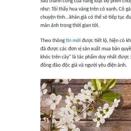
Sau thành công của hàng loạt bộ phim ch
như:
Tôi thấy hoa vàng trên cỏ xanh, Cô g
chuyện tình..
.khán giả có thể sẽ tiếp tục 
màn ảnh trong thời gian tới.
Theo thông
tin mới
được tiết lộ, hiện có 
đã được các đơn vị sản xuất mua bản quyền
khóc trên cây" là tác phẩm duy nhất được x
đông đảo độc giả và người yêu điện ảnh.