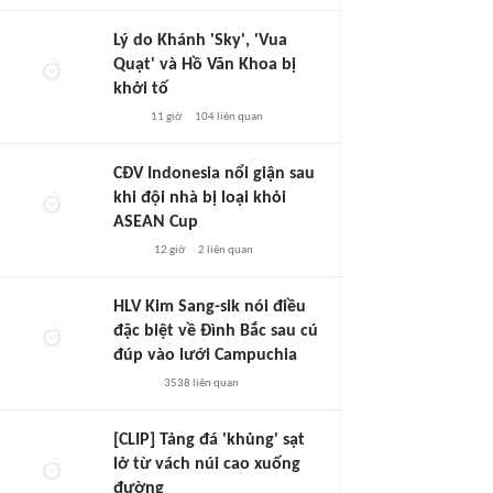
Lý do Khánh 'Sky', 'Vua
Quạt' và Hồ Văn Khoa bị
khởi tố
11 giờ
104
liên quan
CĐV Indonesia nổi giận sau
khi đội nhà bị loại khỏi
ASEAN Cup
12 giờ
2
liên quan
HLV Kim Sang-sik nói điều
đặc biệt về Đình Bắc sau cú
đúp vào lưới Campuchia
3538
liên quan
[CLIP] Tảng đá 'khủng' sạt
lở từ vách núi cao xuống
đường