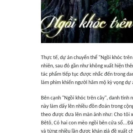
Thực tế, dự án chuyển thể "Ngồi khóc trê
nhiên, sau đó gần như không xuất hiện thêm
tác phẩm tiếp tục được nhắc đến trong d
làm phim khiến người hâm mộ kỳ vọng dự á
Bên cạnh "Ngồi khóc trên cây", danh tính 
này làm dấy lên nhiều đồn đoán trong cộng
theo được đưa lên màn ảnh như:
Cho tôi x
Bêtô,
Có hai con mèo ngồi bên cửa sổ
...Đ
và từng nhiều lần được khán giả đề xuất c