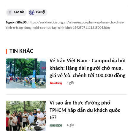
Cao tốc
Hà Nội
Nguồn
SK&ĐS
:
https://suckhoedoisong.vn/nhieu-nguoi-phai-xep-hang-cho-di-ve-
sinh-o-tram-dung-nghi-cao-toc-tay-ninh-binh-16925071111215004.htm
TIN KHÁC
Vé trận Việt Nam - Campuchia hút
khách: Hàng dài người chờ mua,
giá vé 'cò' chênh tới 100.000 đồng
3 giờ
Vì sao ẩm thực đường phố
TPHCM hấp dẫn du khách quốc
tế?
4 giờ