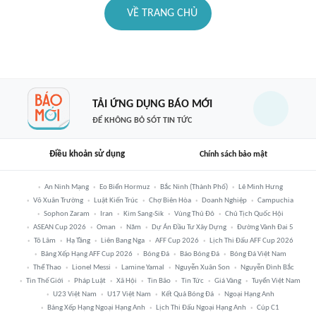
VỀ TRANG CHỦ
TẢI ỨNG DỤNG BÁO MỚI
ĐỂ KHÔNG BỎ SÓT TIN TỨC
Điều khoản sử dụng
Chính sách bảo mật
An Ninh Mạng
Eo Biển Hormuz
Bắc Ninh (thành Phố)
Lê Minh Hưng
Võ Xuân Trường
Luật Kiến Trúc
Chợ Biên Hòa
Doanh Nghiệp
Campuchia
Sophon Zaram
Iran
Kim Sang-Sik
Vùng Thủ Đô
Chủ Tịch Quốc Hội
ASEAN Cup 2026
Oman
Năm
Dự Án Đầu Tư Xây Dựng
Đường Vành Đai 5
Tô Lâm
Hạ Tầng
Liên Bang Nga
AFF Cup 2026
Lịch Thi Đấu AFF Cup 2026
Bảng Xếp Hạng AFF Cup 2026
Bóng Đá
Báo Bóng Đá
Bóng Đá Việt Nam
Thể Thao
Lionel Messi
Lamine Yamal
Nguyễn Xuân Son
Nguyễn Đình Bắc
Tin Thế Giới
Pháp Luật
Xã Hội
Tin Bão
Tin Tức
Giá Vàng
Tuyển Việt Nam
U23 Việt Nam
U17 Việt Nam
Kết Quả Bóng Đá
Ngoại Hạng Anh
Bảng Xếp Hạng Ngoại Hạng Anh
Lịch Thi Đấu Ngoại Hạng Anh
Cúp C1