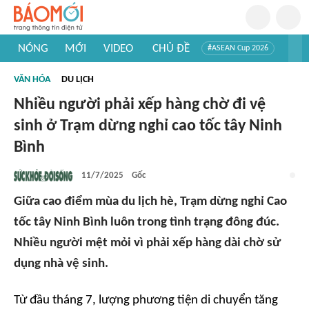
NÓNG
MỚI
VIDEO
CHỦ ĐỀ
#ASEAN Cup 2026
#Trí tuệ nhân tạo
#Mỹ - Iran
#Khám phá Việt Nam
VĂN HÓA
DU LỊCH
#Khám phá thế giới
Nhiều người phải xếp hàng chờ đi vệ
sinh ở Trạm dừng nghỉ cao tốc tây Ninh
Bình
11/7/2025
Gốc
Giữa cao điểm mùa du lịch hè, Trạm dừng nghỉ Cao
tốc tây Ninh Bình luôn trong tình trạng đông đúc.
Nhiều người mệt mỏi vì phải xếp hàng dài chờ sử
dụng nhà vệ sinh.
Từ đầu tháng 7, lượng phương tiện di chuyển tăng