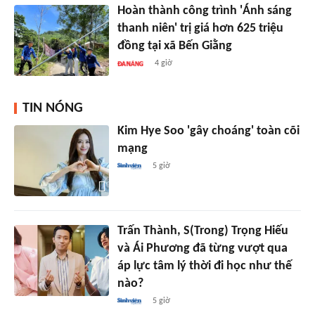
Hoàn thành công trình 'Ánh sáng
thanh niên' trị giá hơn 625 triệu
đồng tại xã Bến Giằng
4 giờ
TIN NÓNG
Kim Hye Soo 'gây choáng' toàn cõi
mạng
5 giờ
Trấn Thành, S(Trong) Trọng Hiếu
và Ái Phương đã từng vượt qua
áp lực tâm lý thời đi học như thế
nào?
5 giờ