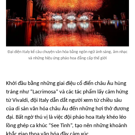
Đại diện Italy kể câu chuyện văn hóa bằng ngôn ngữ ánh sáng, âm nhạc
và những hiệu ứng pháo hoa đẳng cấp thế giới
Khởi đầu bằng những giai điệu cổ điển châu Âu hùng
tráng như “Lacrimosa” và các tác phẩm lấy cảm hứng
từ Vivaldi, đội Italy dẫn dắt người xem từ chiều sâu
của di sản văn hóa châu Âu đến những hơi thở đương
đại. Bất ngờ thú vị là việc đội pháo hoa Italy khéo léo
lồng ghép ca khúc “See Tình”, tạo nên những khoảnh
khắc giao thoa văn hóa đầy cảm xúc.