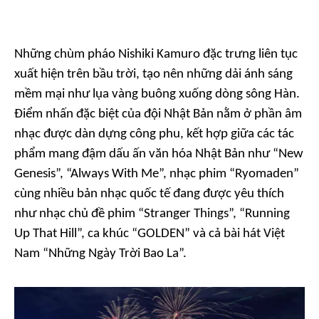
Những chùm pháo Nishiki Kamuro đặc trưng liên tục
xuất hiện trên bầu trời, tạo nên những dải ánh sáng
mềm mại như lụa vàng buông xuống dòng sông Hàn.
Điểm nhấn đặc biệt của đội Nhật Bản nằm ở phần âm
nhạc được dàn dựng công phu, kết hợp giữa các tác
phẩm mang đậm dấu ấn văn hóa Nhật Bản như “New
Genesis”, “Always With Me”, nhạc phim “Ryomaden”
cùng nhiều bản nhạc quốc tế đang được yêu thích
như nhạc chủ đề phim “Stranger Things”, “Running
Up That Hill”, ca khúc “GOLDEN” và cả bài hát Việt
Nam “Những Ngày Trời Bao La”.