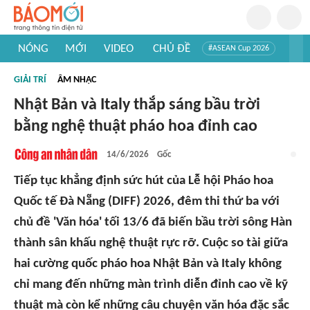
NÓNG
MỚI
VIDEO
CHỦ ĐỀ
#ASEAN Cup 2026
#Trí tuệ nhân tạo
#Mỹ - Iran
#Khám phá Việt Nam
GIẢI TRÍ
ÂM NHẠC
#Khám phá thế giới
Nhật Bản và Italy thắp sáng bầu trời
bằng nghệ thuật pháo hoa đỉnh cao
14/6/2026
Gốc
Tiếp tục khẳng định sức hút của Lễ hội Pháo hoa
Quốc tế Đà Nẵng (DIFF) 2026, đêm thi thứ ba với
chủ đề 'Văn hóa' tối 13/6 đã biến bầu trời sông Hàn
thành sân khấu nghệ thuật rực rỡ. Cuộc so tài giữa
hai cường quốc pháo hoa Nhật Bản và Italy không
chỉ mang đến những màn trình diễn đỉnh cao về kỹ
thuật mà còn kể những câu chuyện văn hóa đặc sắc