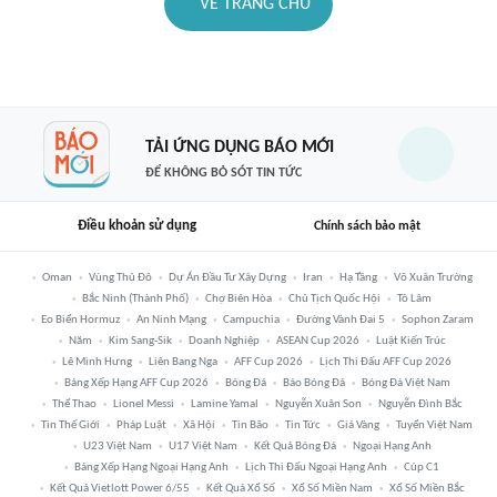
VỀ TRANG CHỦ
TẢI ỨNG DỤNG BÁO MỚI
ĐỂ KHÔNG BỎ SÓT TIN TỨC
Điều khoản sử dụng
Chính sách bảo mật
Oman
Vùng Thủ Đô
Dự Án Đầu Tư Xây Dựng
Iran
Hạ Tầng
Võ Xuân Trường
Bắc Ninh (thành Phố)
Chợ Biên Hòa
Chủ Tịch Quốc Hội
Tô Lâm
Eo Biển Hormuz
An Ninh Mạng
Campuchia
Đường Vành Đai 5
Sophon Zaram
Năm
Kim Sang-Sik
Doanh Nghiệp
ASEAN Cup 2026
Luật Kiến Trúc
Lê Minh Hưng
Liên Bang Nga
AFF Cup 2026
Lịch Thi Đấu AFF Cup 2026
Bảng Xếp Hạng AFF Cup 2026
Bóng Đá
Báo Bóng Đá
Bóng Đá Việt Nam
Thể Thao
Lionel Messi
Lamine Yamal
Nguyễn Xuân Son
Nguyễn Đình Bắc
Tin Thế Giới
Pháp Luật
Xã Hội
Tin Bão
Tin Tức
Giá Vàng
Tuyển Việt Nam
U23 Việt Nam
U17 Việt Nam
Kết Quả Bóng Đá
Ngoại Hạng Anh
Bảng Xếp Hạng Ngoại Hạng Anh
Lịch Thi Đấu Ngoại Hạng Anh
Cúp C1
Kết Quả Vietlott Power 6/55
Kết Quả Xổ Số
Xổ Số Miền Nam
Xổ Số Miền Bắc