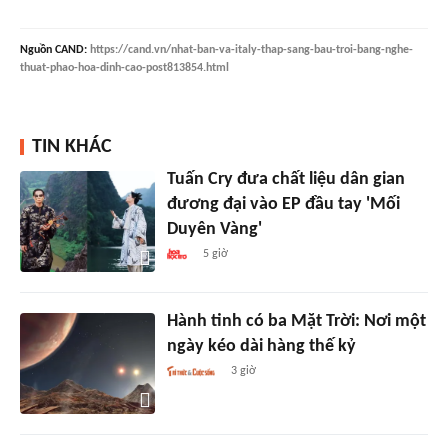
Nguồn
CAND
:
https://cand.vn/nhat-ban-va-italy-thap-sang-bau-troi-bang-nghe-
thuat-phao-hoa-dinh-cao-post813854.html
TIN KHÁC
Tuấn Cry đưa chất liệu dân gian
đương đại vào EP đầu tay 'Mối
Duyên Vàng'
5 giờ
Hành tinh có ba Mặt Trời: Nơi một
ngày kéo dài hàng thế kỷ
3 giờ