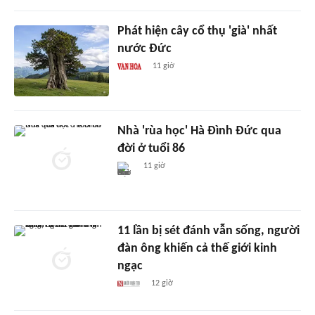
Phát hiện cây cổ thụ 'già' nhất
nước Đức
11 giờ
Nhà 'rùa học' Hà Đình Đức qua
đời ở tuổi 86
11 giờ
11 lần bị sét đánh vẫn sống, người
đàn ông khiến cả thế giới kinh
ngạc
12 giờ