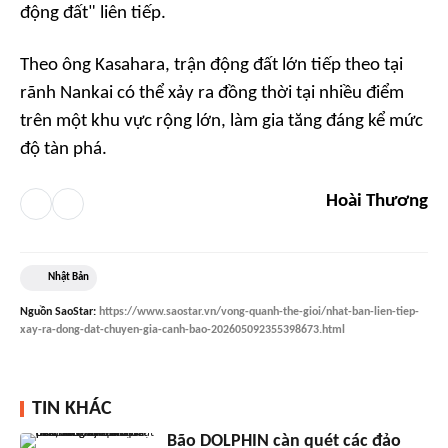
động đất" liên tiếp.
Theo ông Kasahara, trận động đất lớn tiếp theo tại
rãnh Nankai có thể xảy ra đồng thời tại nhiều điểm
trên một khu vực rộng lớn, làm gia tăng đáng kể mức
độ tàn phá.
Hoài Thương
Nhật Bản
Nguồn
SaoStar
:
https://www.saostar.vn/vong-quanh-the-gioi/nhat-ban-lien-tiep-
xay-ra-dong-dat-chuyen-gia-canh-bao-202605092355398673.html
TIN KHÁC
Bão DOLPHIN càn quét các đảo