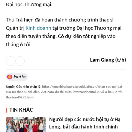
Đại học Thương mại.
Thu Trà hiện đã hoàn thành chương trình thạc sĩ
Quản trị
Kinh doanh
tại trường Đại học Thương mại
theo diện tuyển thẳng. Cô dự kiến tốt nghiệp vào
tháng 6 tới.
Lam Giang (t/h)
Nghệ An
Nguồn
Góc nhìn pháp lý
:
https://gocnhinphaply.nguoiduatin.vn/nhan-sac-noi-bat-
cua-nu-thac-si-dai-dien-viet-nam-du-thi-miss-intercontinental-2026-a-hau-le-thi-
thu-tra-40251.html
TIN KHÁC
Người đẹp các nước hội tụ ở Hạ
Long, bắt đầu hành trình chinh