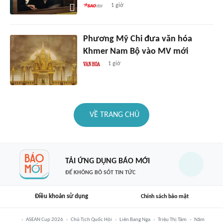
1 giờ
Phương Mỹ Chi đưa văn hóa
Khmer Nam Bộ vào MV mới
1 giờ
VỀ TRANG CHỦ
TẢI ỨNG DỤNG BÁO MỚI
ĐỂ KHÔNG BỎ SÓT TIN TỨC
Điều khoản sử dụng
Chính sách bảo mật
ASEAN Cup 2026
Chủ Tịch Quốc Hội
Liên Bang Nga
Triệu Thị Tâm
Năm