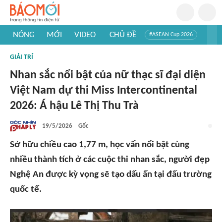
NÓNG
MỚI
VIDEO
CHỦ ĐỀ
#ASEAN Cup 2026
#Trí tuệ nhân tạo
#Mỹ - Iran
#Khám phá Việt Nam
GIẢI TRÍ
#Khám phá thế giới
Nhan sắc nổi bật của nữ thạc sĩ đại diện
Việt Nam dự thi Miss Intercontinental
2026: Á hậu Lê Thị Thu Trà
19/5/2026
Gốc
Sở hữu chiều cao 1,77 m, học vấn nổi bật cùng
nhiều thành tích ở các cuộc thi nhan sắc, người đẹp
Nghệ An được kỳ vọng sẽ tạo dấu ấn tại đấu trường
quốc tế.