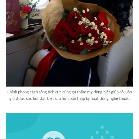
Chính phong cách sống tích cực cùng gu thẩm mỹ riêng biệt giúp cô luôn
giữ được sức hút đặc biệt sau hơn bốn thập kỷ hoạt động nghệ thuật.