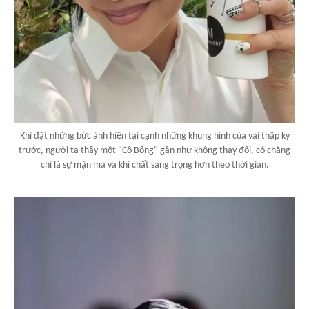
Khi đặt những bức ảnh hiện tại cạnh những khung hình của vài thập kỷ
trước, người ta thấy một "Cô Bống" gần như không thay đổi, có chăng
chỉ là sự mặn mà và khí chất sang trọng hơn theo thời gian.