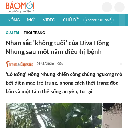
NÓNG
MỚI
VIDEO
CHỦ ĐỀ
#ASEAN Cup 2026
#Trí tuệ nhân tạo
#Mỹ - Iran
#Khám phá Việt Nam
GIẢI TRÍ
THỜI TRANG
#Khám phá thế giới
Nhan sắc 'không tuổi' của Diva Hồng
Nhung sau một năm điều trị bệnh
09/5/2026
Gốc
'Cô Bống' Hồng Nhung khiến công chúng ngưỡng mộ
bởi diện mạo trẻ trung, phong cách thời trang độc
bản và một tâm thế sống an yên, tự tại.