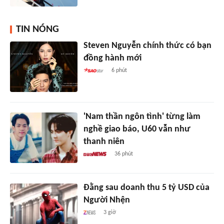
TIN NÓNG
Steven Nguyễn chính thức có bạn
đồng hành mới
6 phút
'Nam thần ngôn tình' từng làm
nghề giao báo, U60 vẫn như
thanh niên
36 phút
Đằng sau doanh thu 5 tỷ USD của
Người Nhện
3 giờ