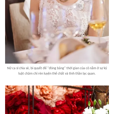
Nữ ca sĩ chia sẻ, bí quyết để "đóng băng" thời gian của cô nằm ở sự kỷ
luật chăm chỉ rèn luyện thể chất và tinh thần lạc quan.