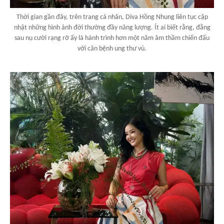
Thời gian gần đây, trên trang cá nhân, Diva Hồng Nhung liên tục cập
nhật những hình ảnh đời thường đầy năng lượng. Ít ai biết rằng, đằng
sau nụ cười rạng rỡ ấy là hành trình hơn một năm âm thầm chiến đấu
với căn bệnh ung thư vú.