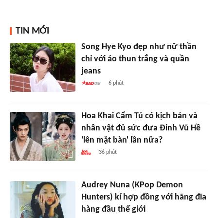
TIN MỚI
Song Hye Kyo đẹp như nữ thần
chỉ với áo thun trắng và quần
jeans
6 phút
Hoa Khai Cẩm Tú có kịch bản và
nhân vật đủ sức đưa Đinh Vũ Hề
'lên mặt bàn' lần nữa?
36 phút
Audrey Nuna (KPop Demon
Hunters) kí hợp đồng với hãng đĩa
hàng đầu thế giới