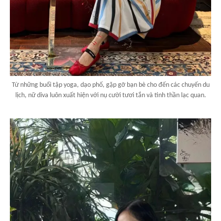
Từ những buổi tập yoga, dạo phố, gặp gỡ bạn bè cho đến các chuyến du
lịch, nữ diva luôn xuất hiện với nụ cười tươi tắn và tinh thần lạc quan.