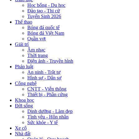
Học bổng - Du học
Đào tạo - Thi cử
Tuyển Sinh 2026
Thể thao
Bóng đá quốc tế
Bóng đá Việt Nam
Quần vợt
Giải trí
Âm nhạc
Thời trang
Điện ảnh - Truyền hình
Pháp luật
An ninh - Trật tự
Hình sự - Dân sự
Công nghệ
CNTT - Viễn thông
Thiết bị - Phần cứng
Khoa học
Đời sống
Dinh dưỡng - Làm đẹp
Tình yêu - Hôn nhân
Sức khỏe - Y tế
Xe cộ
Nhà đất