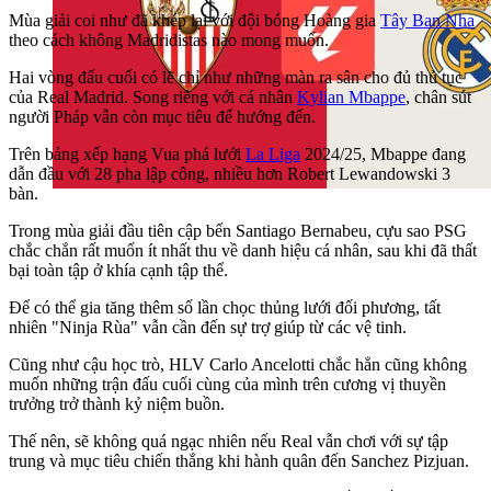
Mùa giải coi như đã khép lại với đội bóng Hoàng gia
Tây Ban Nha
theo cách không Madridistas nào mong muốn.
Hai vòng đấu cuối có lẽ chỉ như những màn ra sân cho đủ thủ tục
của Real Madrid. Song riêng với cá nhân
Kylian Mbappe
, chân sút
người Pháp vẫn còn mục tiêu để hướng đến.
Trên bảng xếp hạng Vua phá lưới
La Liga
2024/25, Mbappe đang
dẫn đầu với 28 pha lập công, nhiều hơn Robert Lewandowski 3
bàn.
Trong mùa giải đầu tiên cập bến Santiago Bernabeu, cựu sao PSG
chắc chắn rất muốn ít nhất thu về danh hiệu cá nhân, sau khi đã thất
bại toàn tập ở khía cạnh tập thể.
Để có thể gia tăng thêm số lần chọc thủng lưới đối phương, tất
nhiên "Ninja Rùa" vẫn cần đến sự trợ giúp từ các vệ tinh.
Cũng như cậu học trò, HLV Carlo Ancelotti chắc hẳn cũng không
muốn những trận đấu cuối cùng của mình trên cương vị thuyền
trưởng trở thành kỷ niệm buồn.
Thế nên, sẽ không quá ngạc nhiên nếu Real vẫn chơi với sự tập
trung và mục tiêu chiến thắng khi hành quân đến Sanchez Pizjuan.