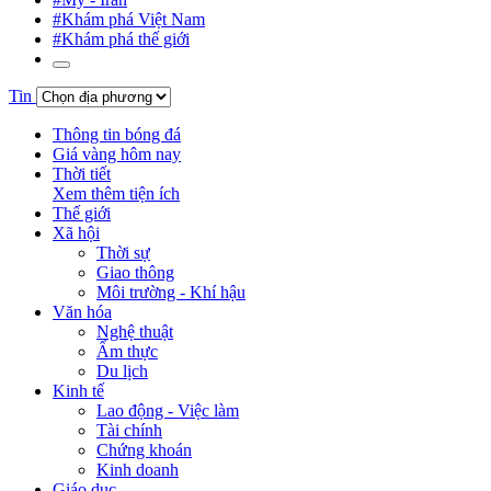
#Khám phá Việt Nam
#Khám phá thế giới
Tin
Thông tin bóng đá
Giá vàng hôm nay
Thời tiết
Xem thêm tiện ích
Thế giới
Xã hội
Thời sự
Giao thông
Môi trường - Khí hậu
Văn hóa
Nghệ thuật
Ẩm thực
Du lịch
Kinh tế
Lao động - Việc làm
Tài chính
Chứng khoán
Kinh doanh
Giáo dục