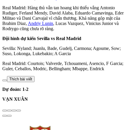
Real Madrid: Hàng thủ vẫn tan hoang khi thiếu vắng Antonio
Rudiger, Ferland Mendy, David Alaba, Eduardo Camavinga, Eder
Militao và Dani Carvajal vì chấn thương. Khả năng góp mặt của
Brahim Diaz,
Andriy Lunin
, Lucas Vazquez, Vinicius Junior và
Rodrygo cũng chưa rõ ràng.
Đội hình dự kiến Sevilla vs Real Madrid
Sevilla: Nyland; Juanlu, Bade, Gudelj, Carmona; Agoume, Sow;
Suso, Lokonga, Lukebakio; A Garcia
Real Madrid: Courtois; Valverde, Tchouameni, Asencio, F Garcia;
Guler, Ceballos, Modric, Bellingham; Mbappe, Endrick
Thích bài viết
Dự đoán: 1-2
VẠN XUÂN