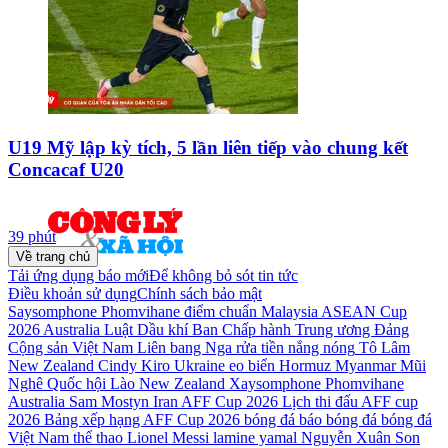
U19 Mỹ lập kỳ tích, 5 lần liên tiếp vào chung kết
Concacaf U20
39 phút
Về trang chủ
Tải ứng dụng báo mới
Để không bỏ sót tin tức
Điều khoản sử dụng
Chính sách bảo mật
Saysomphone Phomvihane
điểm chuẩn
Malaysia
ASEAN Cup
2026
Australia
Luật Dầu khí
Ban Chấp hành Trung ương Đảng
Cộng sản Việt Nam
Liên bang Nga
rửa tiền
nắng nóng
Tô Lâm
New Zealand Cindy Kiro
Ukraine
eo biển Hormuz
Myanmar
Mũi
Nghê
Quốc hội Lào
New Zealand
Xaysomphone Phomvihane
Australia Sam Mostyn
Iran
AFF Cup 2026
Lịch thi đấu AFF cup
2026
Bảng xếp hạng AFF Cup 2026
bóng đá
báo bóng đá
bóng đá
Việt Nam
thể thao
Lionel Messi
lamine yamal
Nguyễn Xuân Son