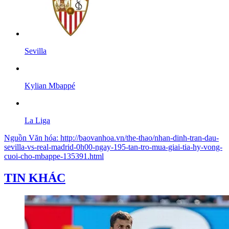
Sevilla
Kylian Mbappé
La Liga
Nguồn
Văn hóa
:
http://baovanhoa.vn/the-thao/nhan-dinh-tran-dau-
sevilla-vs-real-madrid-0h00-ngay-195-tan-tro-mua-giai-tia-hy-vong-
cuoi-cho-mbappe-135391.html
TIN KHÁC