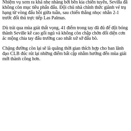
Nhiệm vụ xem ra khá nhẹ nhàng bởi bên kia chiến tuyến, Sevilla đã
không còn mục tiêu phấn đấu. Đội chủ nhà chính thức giành vé trụ
hạng từ vòng đấu hồi giữa tuần, sau chiến thắng nhọc nhằn 2-1
trước đối thủ trực tiếp Las Palmas.
Dù trải qua mùa giải thất vọng, 41 điểm trong tay đã đủ để đội bóng
thành Seville kê cao gối ngủ và không còn chập chờn đối diện cơn
ác mộng chia tay đấu trường cao nhất xứ sở đấu bò.
Chặng đường còn lại sẽ là quãng thời gian thích hợp cho ban lãnh
đạo CLB đúc rút lại những điểm bất cập nhằm hướng đến mùa giải
mới thành công hơn.