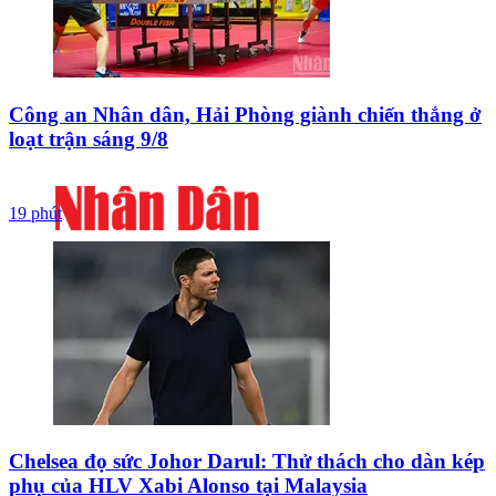
Công an Nhân dân, Hải Phòng giành chiến thắng ở
loạt trận sáng 9/8
19 phút
Chelsea đọ sức Johor Darul: Thử thách cho dàn kép
phụ của HLV Xabi Alonso tại Malaysia