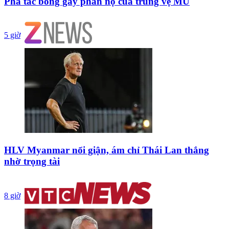
Pha tắc bóng gây phẫn nộ của trung vệ MU
5 giờ
HLV Myanmar nổi giận, ám chỉ Thái Lan thắng
nhờ trọng tài
8 giờ