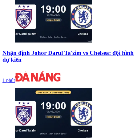
Nhận định Johor Darul Ta'zim vs Chelsea: đội hình
dự kiến
1 phút