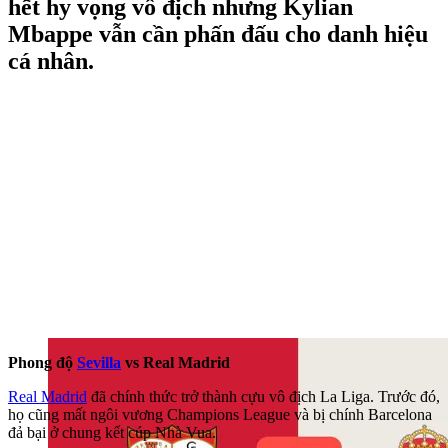
hết hy vọng vô địch nhưng Kylian
Mbappe vẫn cần phấn đấu cho danh hiệu
cá nhân.
Phong độ
Sevilla
vs Real Madrid
Real Madrid
đã chính thức trở thành cựu vô địch La Liga. Trước đó,
họ cũng mất ngôi vương Champions League và bị chính Barcelona
đả bại ở chung kết cúp Nhà Vua.