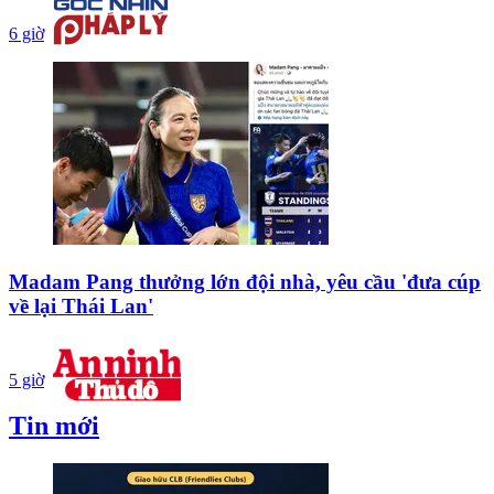
6 giờ
Madam Pang thưởng lớn đội nhà, yêu cầu 'đưa cúp
về lại Thái Lan'
5 giờ
Tin mới