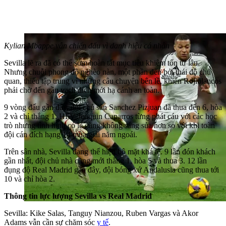
Kylian Mbappe vẫn chiến đấu vì danh hiệu cá nhân
Sevilla lẽ ra đã có thể sớm hoàn tất mục tiêu khiêm tốn từ lâu.
Nhưng chuỗi phong độ nghèo nàn, một phần đến bởi thái độ chủ
quan, thiếu tập trung vì những câu chuyện bên lề, khiến Rojiblancos
phải chờ đến gần vạch đích mới hạ cánh an toàn.
9 vòng đấu gần đây, đội chủ sân Sanchez Pizjuan đã thua đến 6, hòa
2 và chỉ thắng 1. HLV Joaquin Caparros từng phát cáu với các học
trò nhưng tình hình có lẽ cũng không sáng sủa hơn so với khi toàn
đội cán đích hạng 14 mùa giải năm ngoái.
Trên sân nhà, Sevilla đang thể hiện bộ mặt khá tệ. 9 lần đón khách
gần nhất, đội chủ nhà cũng mới thắng 1, hòa 5 và thua 3. 12 lần
đụng độ Real Madrid gần đây, đội bóng xứ Andalusia cũng thua tới
10 và chỉ hòa 2.
Thông tin lực lượng Sevilla vs Real Madrid
Sevilla: Kike Salas, Tanguy Nianzou, Ruben Vargas và Akor
Adams vẫn cần sự chăm sóc
y tế
.