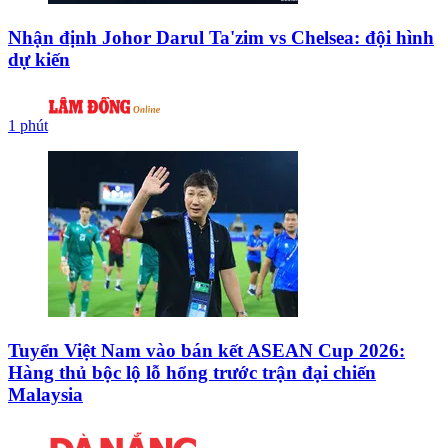
Nhận định Johor Darul Ta'zim vs Chelsea: đội hình
dự kiến
1 phút
Tuyển Việt Nam vào bán kết ASEAN Cup 2026:
Hàng thủ bộc lộ lỗ hổng trước trận đại chiến
Malaysia