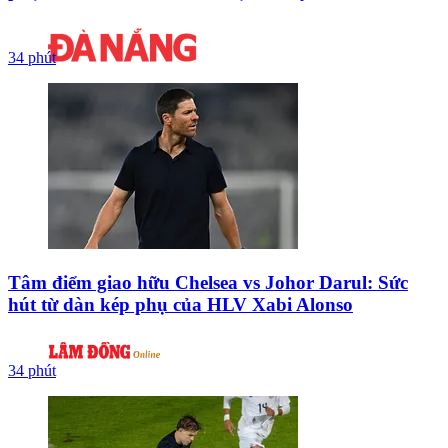
34 phút
Tâm điểm giao hữu Chelsea vs Johor Darul: Sức
hút từ dàn kép phụ của HLV Xabi Alonso
34 phút