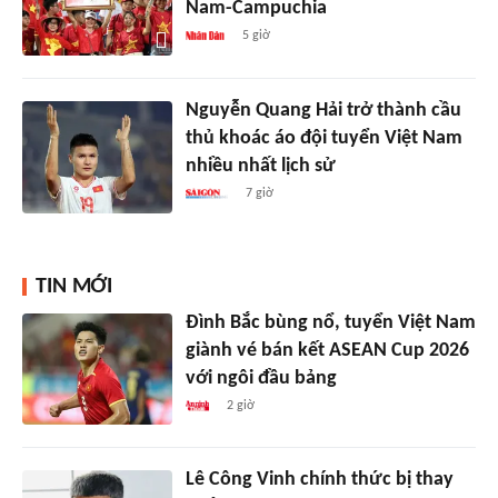
Nam-Campuchia
5 giờ
Nguyễn Quang Hải trở thành cầu
thủ khoác áo đội tuyển Việt Nam
nhiều nhất lịch sử
7 giờ
TIN MỚI
Đình Bắc bùng nổ, tuyển Việt Nam
giành vé bán kết ASEAN Cup 2026
với ngôi đầu bảng
2 giờ
Lê Công Vinh chính thức bị thay