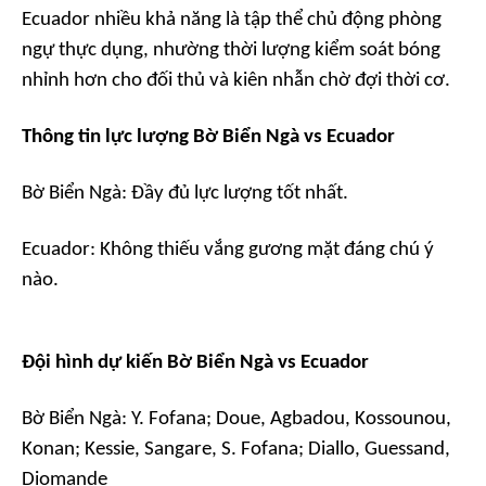
Ecuador nhiều khả năng là tập thể chủ động phòng
ngự thực dụng, nhường thời lượng kiểm soát bóng
nhỉnh hơn cho đối thủ và kiên nhẫn chờ đợi thời cơ.
Thông tin lực lượng Bờ Biển Ngà vs Ecuador
Bờ Biển Ngà: Đầy đủ lực lượng tốt nhất.
Ecuador: Không thiếu vắng gương mặt đáng chú ý
nào.
Đội hình dự kiến Bờ Biển Ngà vs Ecuador
Bờ Biển Ngà: Y. Fofana; Doue, Agbadou, Kossounou,
Konan; Kessie, Sangare, S. Fofana; Diallo, Guessand,
Diomande