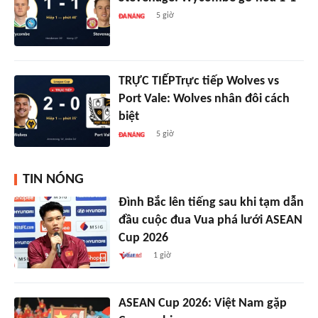
5 giờ
TRỰC TIẾPTrực tiếp Wolves vs
Port Vale: Wolves nhân đôi cách
biệt
5 giờ
TIN NÓNG
Đình Bắc lên tiếng sau khi tạm dẫn
đầu cuộc đua Vua phá lưới ASEAN
Cup 2026
1 giờ
ASEAN Cup 2026: Việt Nam gặp