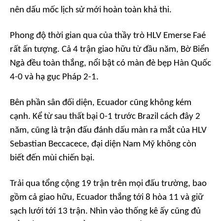
nên dấu mốc lịch sử mới hoàn toàn khả thi.
Phong độ thời gian qua của thầy trò HLV Emerse Faé
rất ấn tượng. Cả 4 trận giao hữu từ đầu năm, Bờ Biển
Ngà đều toàn thắng, nổi bật có màn đè bẹp Hàn Quốc
4-0 và hạ gục Pháp 2-1.
Bên phần sân đối diện, Ecuador cũng không kém
cạnh. Kể từ sau thất bại 0-1 trước Brazil cách đây 2
năm, cũng là trận đấu đánh dấu màn ra mắt của HLV
Sebastian Beccacece, đại diện Nam Mỹ không còn
biết đến mùi chiến bại.
Trải qua tổng cộng 19 trận trên mọi đấu trường, bao
gồm cả giao hữu, Ecuador thắng tới 8 hòa 11 và giữ
sạch lưới tới 13 trận. Nhìn vào thống kê ấy cũng đủ