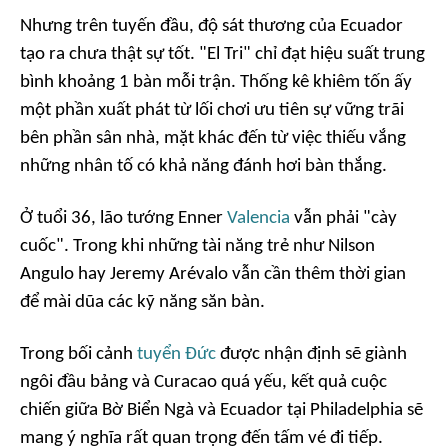
Nhưng trên tuyến đầu, độ sát thương của Ecuador
tạo ra chưa thật sự tốt. "El Tri" chỉ đạt hiệu suất trung
bình khoảng 1 bàn mỗi trận. Thống kê khiêm tốn ấy
một phần xuất phát từ lối chơi ưu tiên sự vững trãi
bên phần sân nhà, mặt khác đến từ việc thiếu vắng
những nhân tố có khả năng đánh hơi bàn thắng.
Ở tuổi 36, lão tướng Enner
Valencia
vẫn phải "cày
cuốc". Trong khi những tài năng trẻ như Nilson
Angulo hay Jeremy Arévalo vẫn cần thêm thời gian
để mài dũa các kỹ năng săn bàn.
Trong bối cảnh
tuyển Đức
được nhận định sẽ giành
ngôi đầu bảng và Curacao quá yếu, kết quả cuộc
chiến giữa Bờ Biển Ngà và Ecuador tại Philadelphia sẽ
mang ý nghĩa rất quan trọng đến tấm vé đi tiếp.