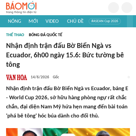
NÓNG
MỚI
VIDEO
CHỦ ĐỀ
#ASEAN Cup 2026
#Trí tuệ nhân tạo
#Mỹ - Iran
#Khám phá Việt Nam
THỂ THAO
BÓNG ĐÁ QUỐC TẾ
#Khám phá thế giới
Nhận định trận đấu Bờ Biển Ngà vs
Ecuador, 6h00 ngày 15.6: Bức tường bê
tông
14/6/2026
Gốc
Nhận định trận đấu Bờ Biển Ngà vs Ecuador, bảng E
- World Cup 2026, sở hữu hàng phòng ngự rất chắc
chắn, đại diện Nam Mỹ hứa hẹn mang đến bài toán
'phá bê tông' hóc búa dành cho đối thủ.