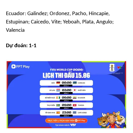
Ecuador: Galindez; Ordonez, Pacho, Hincapie,
Estupinan; Caicedo, Vite; Yeboah, Plata, Angulo;
Valencia
Dự đoán: 1-1