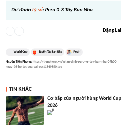
Dự đoán
tỷ số
: Peru 0-3 Tây Ban Nha
Đặng Lai
World Cup
Tuyển Tây Ban Nha
Pedri
Nguồn
Tiền Phong
:
https://tienphong.vn/nhan-dinh-peru-vs-tay-ban-nha-09h00-
ngay-96-bo-tot-sua-sai-post1849850.tpo
TIN KHÁC
Cơ bắp của người hùng World Cup
2026