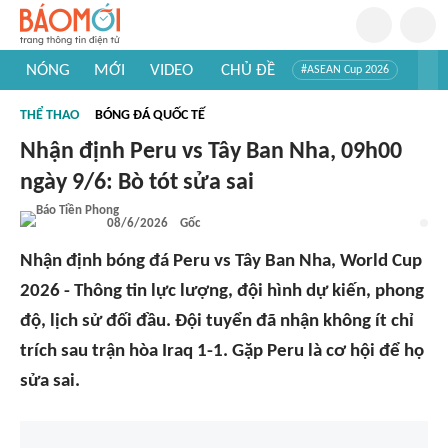
NÓNG
MỚI
VIDEO
CHỦ ĐỀ
#ASEAN Cup 2026
#Trí tuệ nhân tạo
#Mỹ - Iran
#Khám phá Việt Nam
THỂ THAO
BÓNG ĐÁ QUỐC TẾ
#Khám phá thế giới
Nhận định Peru vs Tây Ban Nha, 09h00
ngày 9/6: Bò tót sửa sai
08/6/2026
Gốc
Nhận định bóng đá Peru vs Tây Ban Nha, World Cup
2026 - Thông tin lực lượng, đội hình dự kiến, phong
độ, lịch sử đối đầu. Đội tuyển đã nhận không ít chỉ
trích sau trận hòa Iraq 1-1. Gặp Peru là cơ hội để họ
sửa sai.