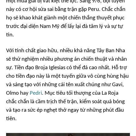
một mùa giải bị vắt kiệt thể lực. Sáng 9/6, đội tuyển
này có cơ hội sửa sai bằng trận gặp Peru. Chắc chắn
họ sẽ khao khát giành một chiến thắng thuyết phục
trước đại diện Nam Mỹ để lấy lại đà tâm lý và sự tự
tin.
Với tính chất giao hữu, nhiều khả năng Tây Ban Nha
sẽ thử nghiệm nhiều phương án chiến thuật và nhân
sự. Tiền đạo Broja Iglesias có thể đá cao nhất. Hỗ trợ
cho tiền đạo này là một tuyến giữa vô cùng hùng hậu
và sáng tạo với những cái tên xuất chúng như Gavi,
Olmo hay
Pedri
. Mục tiêu tối thượng của La Roja
chắc chắn là cầm trịch thế trận, kiểm soát quả bóng
và tạo ra sức ép nghẹt thở ngay từ những phút đầu
tiên.