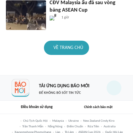
CĐV Malaysia ẩu đả sau vòng
bảng ASEAN Cup
1 giờ
VỀ TRANG CHỦ
TẢI ỨNG DỤNG BÁO MỚI
ĐỂ KHÔNG BỎ SÓT TIN TỨC
Điều khoản sử dụng
Chính sách bảo mật
Chủ Tịch Quốc Hội
Malaysia
Ukraine
New Zealand Cindy Kiro
Trần Thanh Mẫn
Nắng Nóng
Điểm Chuẩn
Rửa Tiền
Australia
Xaysomphone Phomvihane
Lào
Tô Lâm
ASEAN Cup 2026
Quốc Hội Lào