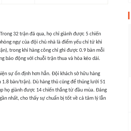
Trong 32 trận đã qua, họ chỉ giành được 5 chiến
phòng ngự của đội chủ nhà là điểm yếu chí tử khi
rận), trong khi hàng công chỉ ghi được 0.9 bàn mỗi
ng báo động với chuỗi trận thua và hòa kéo dài.
hiện sự ổn định hơn hẳn. Đội khách sở hữu hàng
 1.8 bàn/trận). Dù hàng thủ cũng để thủng lưới 51
iúp họ giành được 14 chiến thắng từ đầu mùa. Đáng
gần nhất, cho thấy sự chuẩn bị tốt về cả tâm lý lẫn