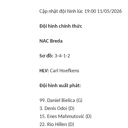
Cập nhật đội hình lúc 19:00 11/05/2026
Đội hình chính thức
NAC Breda
Sơ đồ:
3-4-1-2
HLV:
Carl Hoefkens
Đội hình xuất phát:
99. Daniel Bielica (G)
3. Denis Odoi (D)
15. Enes Mahmutović (D)
22. Rio Hillen (D)