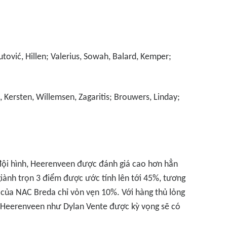
tović, Hillen; Valerius, Sowah, Balard, Kemper;
 Kersten, Willemsen, Zagaritis; Brouwers, Linday;
 đội hình, Heerenveen được đánh giá cao hơn hẳn
iành trọn 3 điểm được ước tính lên tới 45%, tương
g của NAC Breda chỉ vỏn vẹn 10%. Với hàng thủ lỏng
ía Heerenveen như Dylan Vente được kỳ vọng sẽ có