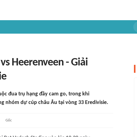
vs Heerenveen - Giải
ie
ộc đua trụ hạng đầy cam go, trong khi
ng nhóm dự cúp châu Âu tại vòng 33 Eredivisie.
Gốc