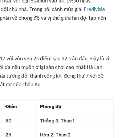
 Rat Verlegh Stadion vào lúc 19:30 ngày
đội chủ nhà. Trong bối cảnh mùa giải
Eredivisie
phản về phong độ và vị thế giữa hai đội tạo nên
 17 với vỏn vẹn 25 điểm sau 32 trận đấu. Đây là vị
tối đa nếu muốn ở lại sân chơi cao nhất Hà Lan.
ải tương đối thành công khi đứng thứ 7 với 50
ất dự cúp châu Âu.