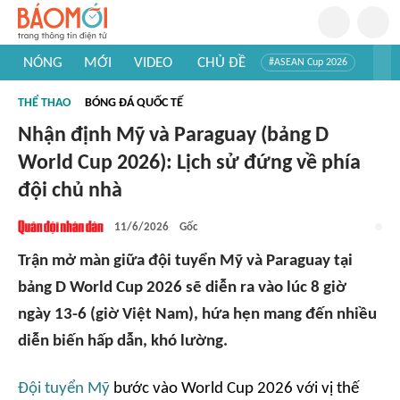
NÓNG
MỚI
VIDEO
CHỦ ĐỀ
#ASEAN Cup 2026
#Trí tuệ nhân tạo
#Mỹ - Iran
#Khám phá Việt Nam
THỂ THAO
BÓNG ĐÁ QUỐC TẾ
#Khám phá thế giới
Nhận định Mỹ và Paraguay (bảng D
World Cup 2026): Lịch sử đứng về phía
đội chủ nhà
11/6/2026
Gốc
Trận mở màn giữa đội tuyển Mỹ và Paraguay tại
bảng D World Cup 2026 sẽ diễn ra vào lúc 8 giờ
ngày 13-6 (giờ Việt Nam), hứa hẹn mang đến nhiều
diễn biến hấp dẫn, khó lường.
Đội tuyển Mỹ
bước vào World Cup 2026 với vị thế