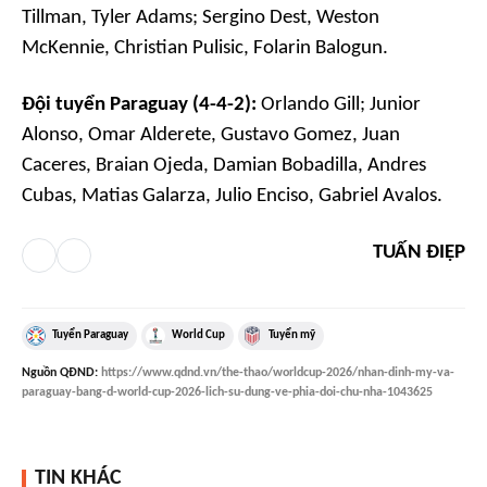
Tillman, Tyler Adams; Sergino Dest, Weston
McKennie, Christian Pulisic, Folarin Balogun.
Đội tuyển Paraguay (4-4-2):
Orlando Gill; Junior
Alonso, Omar Alderete, Gustavo Gomez, Juan
Caceres, Braian Ojeda, Damian Bobadilla, Andres
Cubas, Matias Galarza, Julio Enciso, Gabriel Avalos.
TUẤN ĐIỆP
Tuyển Paraguay
World Cup
Tuyển mỹ
Nguồn
QĐND
:
https://www.qdnd.vn/the-thao/worldcup-2026/nhan-dinh-my-va-
paraguay-bang-d-world-cup-2026-lich-su-dung-ve-phia-doi-chu-nha-1043625
TIN KHÁC