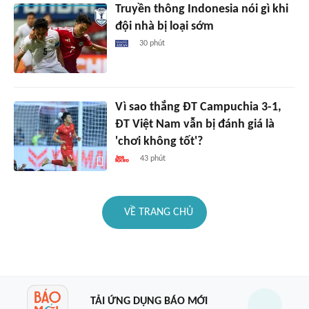
Truyền thông Indonesia nói gì khi
đội nhà bị loại sớm
30 phút
Vì sao thắng ĐT Campuchia 3-1,
ĐT Việt Nam vẫn bị đánh giá là
'chơi không tốt'?
43 phút
VỀ TRANG CHỦ
TẢI ỨNG DỤNG BÁO MỚI