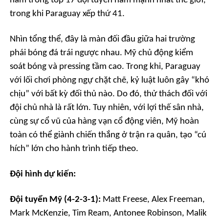
nằm trong top 17 đội tuyển nam mạnh nhất thế giới,
trong khi Paraguay xếp thứ 41.
Nhìn tổng thể, đây là màn đối đầu giữa hai trường
phái bóng đá trái ngược nhau. Mỹ chủ động kiểm
soát bóng và pressing tầm cao. Trong khi, Paraguay
với lối chơi phòng ngự chặt chẽ, kỷ luật luôn gây “khó
chịu” với bất kỳ đối thủ nào. Do đó, thử thách đối với
đội chủ nhà là rất lớn. Tuy nhiên, với lợi thế sân nhà,
cùng sự cổ vũ của hàng vạn cổ động viên, Mỹ hoàn
toàn có thể giành chiến thắng ở trận ra quân, tạo “cú
hích” lớn cho hành trình tiếp theo.
Đội hình dự kiến:
Đội tuyển Mỹ (4-2-3-1):
Matt Freese, Alex Freeman,
Mark McKenzie, Tim Ream, Antonee Robinson, Malik