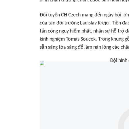
dính chấn thương chân, buộc ban huấn luyện
Đội tuyển CH Czech mang đến ngày hội lớn 
của tân đội trưởng Ladislav Krejci. Tiền đạ
tấn công nguy hiểm nhất, nhận sự hỗ trợ đắ
kinh nghiệm Tomas Soucek. Trong khung gỗ,
sẵn sàng tỏa sáng để làm nản lòng các châ