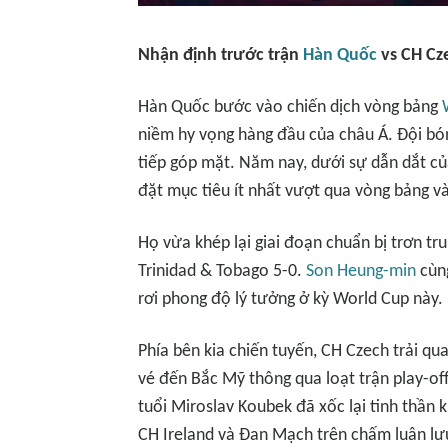
Nhận định trước trận
Hàn Quốc
vs CH Cz
Hàn Quốc bước vào chiến dịch vòng bảng
niềm hy vọng hàng đầu của châu Á. Đội bón
tiếp góp mặt. Năm nay, dưới sự dẫn dắt c
đặt mục tiêu ít nhất vượt qua vòng bảng v
Họ vừa khép lại giai đoạn chuẩn bị trơn tr
Trinidad & Tobago 5-0.
Son Heung-min
cùng
rơi phong độ lý tưởng ở kỳ World Cup này.
Phía bên kia chiến tuyến, CH Czech trải qu
vé đến Bắc Mỹ thông qua loạt trận play-off 
tuổi Miroslav Koubek đã xốc lại tinh thần k
CH Ireland và Đan Mạch trên chấm luân lư