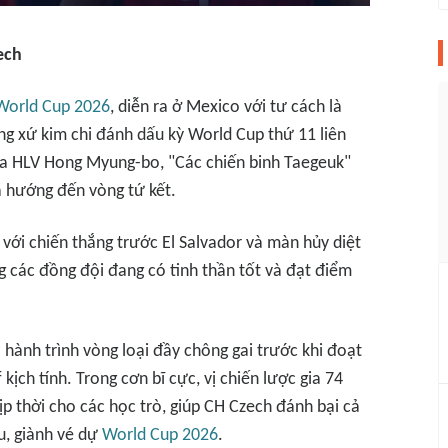
ech
World Cup 2026
, diễn ra ở Mexico với tư cách là
g xứ kim chi đánh dấu kỳ World Cup thứ 11 liên
ủa HLV Hong Myung-bo, "Các chiến binh Taegeuk"
à hướng đến vòng tứ kết.
u với chiến thắng trước El Salvador và màn hủy diệt
 các đồng đội đang có tinh thần tốt và đạt điểm
a hành trình vòng loại đầy chông gai trước khi đoạt
kịch tính. Trong cơn bĩ cực, vị chiến lược gia 74
ịp thời cho các học trò, giúp CH Czech đánh bại cả
u, giành vé dự
World Cup 2026
.