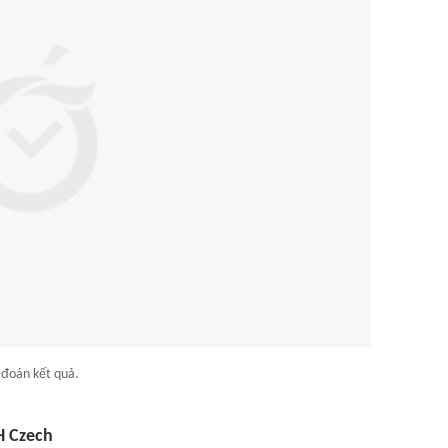
đoán kết quả.
H Czech