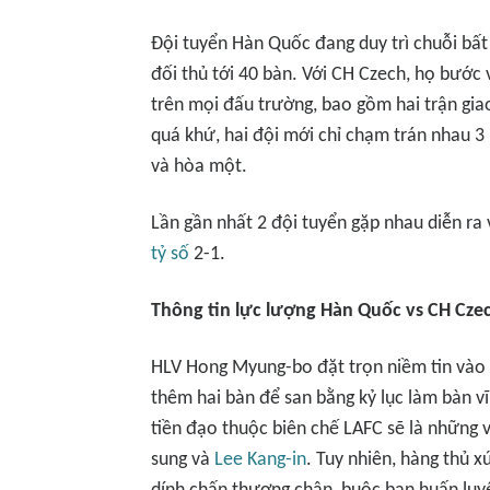
Đội tuyển Hàn Quốc đang duy trì chuỗi bất 
đối thủ tới 40 bàn. Với CH Czech, họ bước v
trên mọi đấu trường, bao gồm hai trận gi
quá khứ, hai đội mới chỉ chạm trán nhau 3
và hòa một.
Lần gần nhất 2 đội tuyển gặp nhau diễn ra
tỷ số
2-1.
Thông tin lực lượng Hàn Quốc vs CH Cze
HLV Hong Myung-bo đặt trọn niềm tin vào 
thêm hai bàn để san bằng kỷ lục làm bàn v
tiền đạo thuộc biên chế LAFC sẽ là những 
sung và
Lee Kang-in
. Tuy nhiên, hàng thủ x