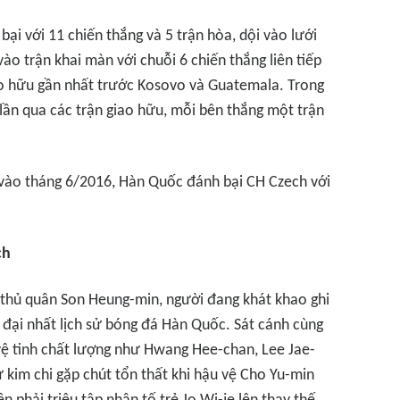
bại với 11 chiến thắng và 5 trận hòa, dội vào lưới
ào trận khai màn với chuỗi 6 chiến thắng liên tiếp
ao hữu gần nhất trước Kosovo và Guatemala. Trong
 lần qua các trận giao hữu, mỗi bên thắng một trận
 vào tháng 6/2016, Hàn Quốc đánh bại CH Czech với
ch
thủ quân Son Heung-min, người đang khát khao ghi
ĩ đại nhất lịch sử bóng đá Hàn Quốc. Sát cánh cùng
vệ tinh chất lượng như Hwang Hee-chan, Lee Jae-
ứ kim chi gặp chút tổn thất khi hậu vệ Cho Yu-min