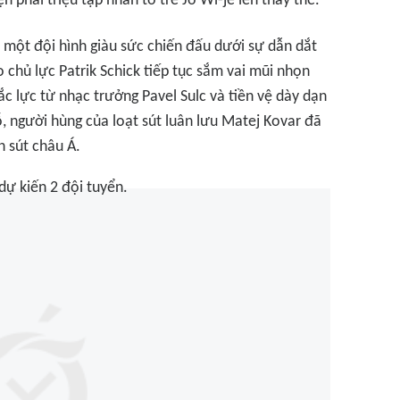
 phải triệu tập nhân tố trẻ Jo Wi-je lên thay thế.
một đội hình giàu sức chiến đấu dưới sự dẫn dắt
o chủ lực Patrik Schick tiếp tục sắm vai mũi nhọn
c lực từ nhạc trưởng Pavel Sulc và tiền vệ dày dạn
 người hùng của loạt sút luân lưu Matej Kovar đã
n sút châu Á.