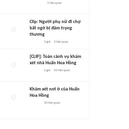
1
liên quan
Clip: Người phụ nữ đi chợ
bất ngờ bị đâm trọng
thương
5 giờ
3
liên quan
[CLIP]: Toàn cảnh vụ khám
xét nhà Huấn Hoa Hồng
5 giờ
33
liên quan
Khám xét nơi ở của Huấn
Hoa Hồng
33
liên quan