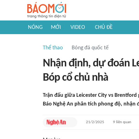
NÓNG
MỚI
VIDEO
CHỦ ĐỀ
Thể thao
Bóng đá quốc tế
Nhận định, dự đoán Lei
Bóp cổ chủ nhà
Trận đấu giữa Leicester City vs Brentford
Báo Nghệ An phân tích phong độ, nhận đ
21/2/2025
9
liên quan