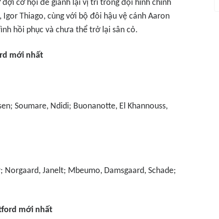
ợi cơ hội để giành lại vị trí trong đội hình chính
, Igor Thiago, cùng với bộ đôi hậu vệ cánh Aaron
ình hồi phục và chưa thể trở lại sân cỏ.
ord mới nhất
nsen; Soumare, Ndidi; Buonanotte, El Khannouss,
ter; Norgaard, Janelt; Mbeumo, Damsgaard, Schade;
ntford mới nhất