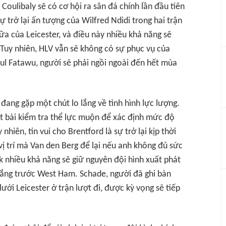
Coulibaly sẽ có cơ hội ra sân đá chính lần đầu tiên
ự trở lại ấn tượng của Wilfred Ndidi trong hai trận
a của Leicester, và điều này nhiều khả năng sẽ
. Tuy nhiên, HLV vẫn sẽ không có sự phục vụ của
ul Fatawu, người sẽ phải ngồi ngoài đến hết mùa
 đang gặp một chút lo lắng về tình hình lực lượng.
t bài kiểm tra thể lực muộn để xác định mức độ
hiên, tin vui cho Brentford là sự trở lại kịp thời
vị trí mà Van den Berg để lại nếu anh không đủ sức
 nhiều khả năng sẽ giữ nguyên đội hình xuất phát
hắng trước West Ham. Schade, người đã ghi bàn
lưới Leicester ở trận lượt đi, được kỳ vọng sẽ tiếp