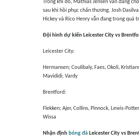
Trong khi đó, Mathias Jensen vẫn đang chờ đ
sau khi hồi phục chấn thương. Josh Dasilva
Hickey và Rico Henry vẫn đang trong quá tr
Đội hình dự kiến Leicester City vs Brentf
Leicester City:
Hermansen; Coulibaly, Faes, Okoli, Kristia
Mavididi; Vardy
Brentford:
Flekken; Ajer, Collins, Pinnock, Lewis-Pot
Wissa
Nhận định
bóng đá
Leicester City vs Bre