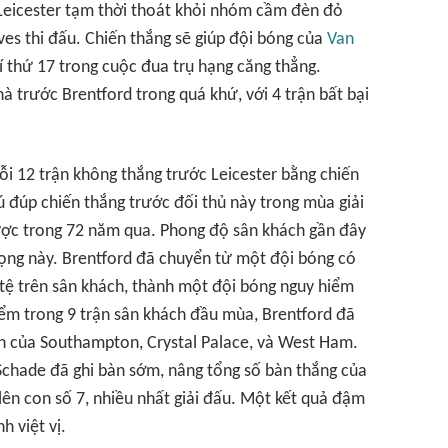
 Leicester tạm thời thoát khỏi nhóm cầm đèn đỏ
ves thi đấu. Chiến thắng sẽ giúp đội bóng của
Van
í thứ 17 trong cuộc đua trụ hạng căng thẳng.
hà trước Brentford trong quá khứ, với 4 trận bất bại
ỗi 12 trận không thắng trước Leicester bằng chiến
cú đúp chiến thắng trước đối thủ này trong mùa giải
ược trong 72 năm qua. Phong độ sân khách gần đây
ọng này. Brentford đã chuyển từ một đội bóng có
tệ trên sân khách, thành một đội bóng nguy hiểm
điểm trong 9 trận sân khách đầu mùa, Brentford đã
sân của Southampton, Crystal Palace, và West Ham.
Schade đã ghi bàn sớm, nâng tổng số bàn thắng của
lên con số 7, nhiều nhất giải đấu. Một kết quả đậm
h việt vị.