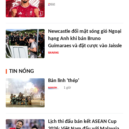
Newcastle đối mặt sóng gió Ngoại
hạng Anh khi bán Bruno
Guimaraes và đặt cược vào Jaissle
TIN NÓNG
Bản lĩnh 'thép'
1 giờ
Lịch thi đấu bán kết ASEAN Cup
2026: Việt Nam đấu với Malaysia