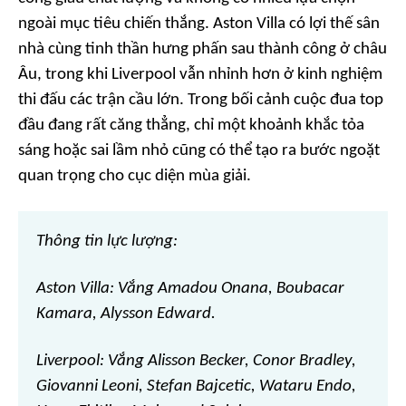
ngoài mục tiêu chiến thắng. Aston Villa có lợi thế sân
nhà cùng tinh thần hưng phấn sau thành công ở châu
Âu, trong khi Liverpool vẫn nhỉnh hơn ở kinh nghiệm
thi đấu các trận cầu lớn. Trong bối cảnh cuộc đua top
đầu đang rất căng thẳng, chỉ một khoảnh khắc tỏa
sáng hoặc sai lầm nhỏ cũng có thể tạo ra bước ngoặt
quan trọng cho cục diện mùa giải.
Thông tin lực lượng:
Aston Villa: Vắng Amadou Onana, Boubacar
Kamara, Alysson Edward.
Liverpool: Vắng Alisson Becker, Conor Bradley,
Giovanni Leoni, Stefan Bajcetic, Wataru Endo,