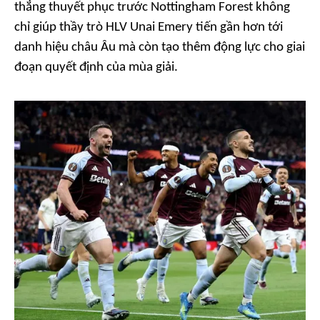
thắng thuyết phục trước Nottingham Forest không
chỉ giúp thầy trò HLV Unai Emery tiến gần hơn tới
danh hiệu châu Âu mà còn tạo thêm động lực cho giai
đoạn quyết định của mùa giải.