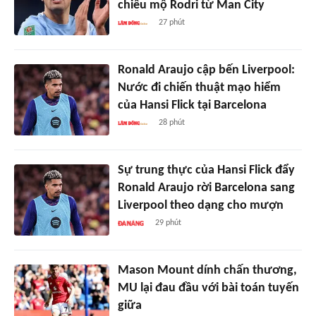
chiêu mộ Rodri từ Man City
27 phút
Ronald Araujo cập bến Liverpool:
Nước đi chiến thuật mạo hiểm
của Hansi Flick tại Barcelona
28 phút
Sự trung thực của Hansi Flick đẩy
Ronald Araujo rời Barcelona sang
Liverpool theo dạng cho mượn
29 phút
Mason Mount dính chấn thương,
MU lại đau đầu với bài toán tuyến
giữa